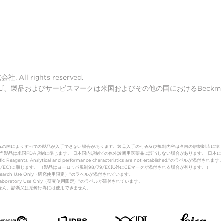
ll rights reserved.
lter ロゴ、製品およびサービスマークは米国およびその他の国におけるBeckman 
れの国によりすべての製品が入手できない場合があります。製品入手の可否及び規制内容は各国の規制対応に準
（体外診断用医薬品）該当製品は米国FDA規制に準じます。 日本国内規制での体外診断用医薬品に該当しない場合があります。
fic Reagents. Analytical and performance characteristics are not established.”のラベルが添付されます
制(98/79/EC)に順じます。 （製品はヨーロッパ規制98/79/EC以外にCEマークが添付される場合が有ります。）
Research Use Only（研究使用限定）”のラベルが添付されています。
は”Laboratory Use Only（研究使用限定）”のラベルが添付されています。
はありません。診断又は治療行為には使用できません。