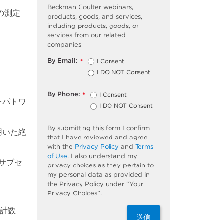
Beckman Coulter webinars,
の測定
products, goods, and services,
including products, goods, or
services from our related
companies.
By Email:
I Consent
*
I DO NOT Consent
By Phone:
I Consent
*
レパトワ
I DO NOT Consent
By submitting this form I confirm
用いた絶
that I have reviewed and agree
with the
Privacy Policy
and
Terms
of Use
. I also understand my
胞サブセ
privacy choices as they pertain to
my personal data as provided in
the Privacy Policy under “Your
Privacy Choices”.
計数
送信