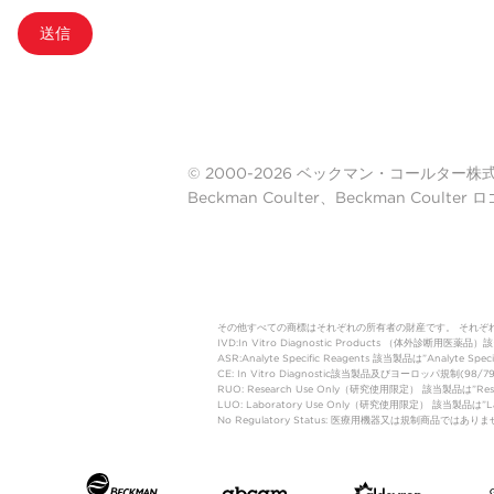
送信
© 2000-2026 ベックマン・コールター株式会社. A
Beckman Coulter、Beckman Cou
その他すべての商標はそれぞれの所有者の財産です。 それぞ
IVD:In Vitro Diagnostic Products 
ASR:Analyte Specific Reagents 該当製品は”Analyte Speci
CE: In Vitro Diagnostic該当製品及びヨーロッパ規
RUO: Research Use Only（研究使用限定） 該当製品は”
LUO: Laboratory Use Only（研究使用限定） 該当製品
No Regulatory Status: 医療用機器又は規制商品で