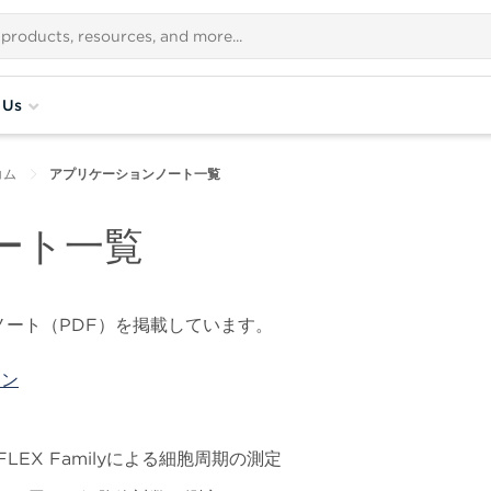
 Us
コム
アプリケーションノート一覧
ート一覧
ート（PDF）を掲載しています。
ョン
oFLEX Familyによる細胞周期の測定