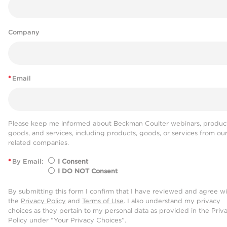
Company
*
Email
Please keep me informed about Beckman Coulter webinars, product
goods, and services, including products, goods, or services from ou
related companies.
*
By Email:
I Consent
I DO NOT Consent
By submitting this form I confirm that I have reviewed and agree w
the
Privacy Policy
and
Terms of Use
. I also understand my privacy
choices as they pertain to my personal data as provided in the Priv
Policy under “Your Privacy Choices”.