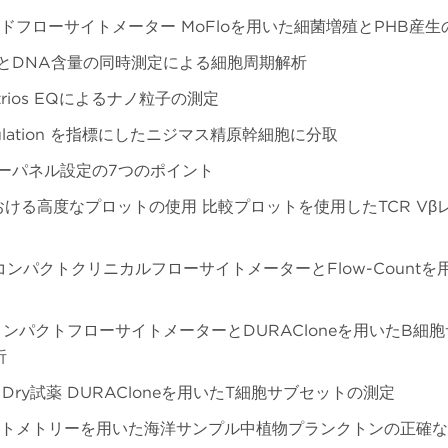
ドフローサイトメーター MoFloを用いた細菌増殖とPHB産生
 A2とDNA含量の同時測定による細胞周期解析
strios EQによるナノ粒子の測定
opulation を指標にしたニジマス精原幹細胞に分取
ーパネル設定の7つのポイント
における高度なプロットの使用 比較プロットを使用したTCR Vβ
 コンパクトクリニカルフローサイトメーターとFlow-Countを
コンパクトフローサイトメーターとDURACloneを用いたB細
析
とDry試薬 DURACloneを用いたT細胞サブセットの測定
トメトリーを用いた海洋サンプル中植物プランクトンの正確な