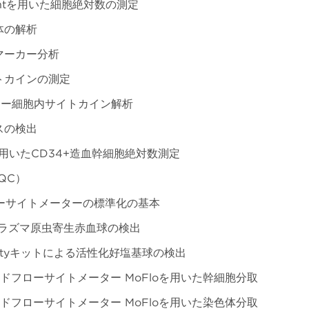
untを用いた細胞絶対数の測定
体の解析
マーカー分析
トカインの測定
ラー細胞内サイトカイン解析
スの検出
tを用いたCD34+造血幹細胞絶対数測定
QC）
ーサイトメーターの標準化の基本
ラズマ原虫寄生赤血球の検出
nicityキットによる活性化好塩基球の検出
ドフローサイトメーター MoFloを用いた幹細胞分取
ドフローサイトメーター MoFloを用いた染色体分取