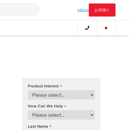
eStore
お見積り
Product Interest
*
How Can We Help
*
Last Name
*