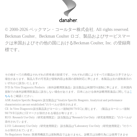
© 2000-2026 ベックマン・コールター株式会社. All rights reserved.
Beckman Coulter、Beckman Coulter ロゴ、製品およびサービスマー
クは米国およびその他の国におけるBeckman Coulter, Inc. の登録商
標です。
その他すべての商標はそれぞれの所有者の財産です。 それぞれの国によりすべての製品が入手できない
場合があります。製品入手の可否及び規制内容は各国の規制対応に準じます。各製品は次の規制表示の
いずれかに該当いたします。
IVD:In Vitro Diagnostic Products （体外診断用医薬品）該当製品は米国FDA規制に準じます。 日本国内
規制での体外診断用医薬品に該当しない場合があります。 日本における体外診断用医薬品に関しては
こ
ちら
をご確認ください。
ASR:Analyte Specific Reagents 該当製品は”Analyte Specific Reagents. Analytical and performance
characteristics are not established.”のラベルが添付されます。
CE: In Vitro Diagnostic該当製品及びヨーロッパ規制(98/79/EC)に順じます。 （製品はヨーロッパ規制
98/79/EC以外にCEマークが添付される場合が有ります。）
RUO: Research Use Only（研究使用限定） 該当製品は”Research Use Only（研究使用限定）”のラベルが
添付されています。
LUO: Laboratory Use Only（研究使用限定） 該当製品は”Laboratory Use Only（研究使用限定）”のラベ
ルが添付されています。
No Regulatory Status: 医療用機器又は規制商品ではありません。診断又は治療行為には使用できませ