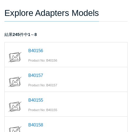
Explore Adapters Models
結果
245
件中
1
～
8
B40156
Product No: B40156
B40157
Product No: B40157
B40155
Product No: B40155
B40158