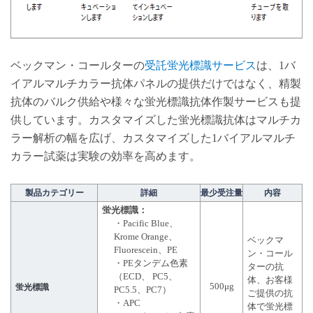
ベックマン・コールターの
受託蛍光標識サービス
は、1バ
イアルマルチカラー抗体パネルの提供だけではなく、精製
抗体のバルク供給や様々な蛍光標識抗体作製サービスも提
供しています。カスタマイズした蛍光標識抗体はマルチカ
ラー解析の幅を広げ、カスタマイズした1バイアルマルチ
カラー試薬は実験の効率を高めます。
製品カテゴリー
詳細
最少受注量
内容
蛍光標識：
・Pacific Blue、
Krome Orange、
ベックマ
Fluorescein、PE
ン・コール
・PEタンデム色素
ターの抗
（ECD、 PC5、
体、お客様
500μg
蛍光標識
PC5.5、PC7）
ご提供の抗
・APC
体で蛍光標