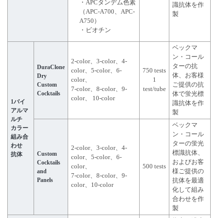
・APCタンデム色素
識抗体を作
（APC-A700、APC-
製
A750）
・ビオチン
ベックマ
ン・コール
2-color、3-color、4-
ターの抗
DuraClone
color、5-color、6-
750 tests
体、お客様
Dry
color、
1
Custom
ご提供の抗
7-color、8-color、9-
test/tube
Cocktails
体で蛍光標
color、 10-color
1バイ
識抗体を作
アルマ
製
ルチ
ベックマ
カラー
ン・コール
組み合
ターの蛍光
わせ
2-color、3-color、4-
標識抗体、
Custom
抗体
color、5-color、6-
およびお客
Cocktails
color、
500 tests
and
様ご提供の
7-color、8-color、9-
Panels
抗体を最適
color、10-color
化して組み
合わせを作
製