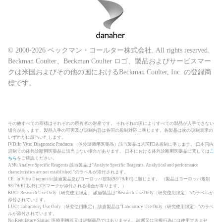
© 2000-2026 ベックマン・コールター株式会社. All rights reserved.
Beckman Coulter、Beckman Coulter ロゴ、製品およびサービスマー
クは米国およびその他の国におけるBeckman Coulter, Inc. の登録商
標です。
その他すべての商標はそれぞれの所有者の財産です。 それぞれの国によりすべての製品が入手できない
場合があります。製品入手の可否及び規制内容は各国の規制対応に準じます。各製品は次の規制表示の
いずれかに該当いたします。
IVD:In Vitro Diagnostic Products （体外診断用医薬品）該当製品は米国FDA規制に準じます。 日本国内
規制での体外診断用医薬品に該当しない場合があります。 日本における体外診断用医薬品に関しては
こ
ちら
をご確認ください。
ASR:Analyte Specific Reagents 該当製品は”Analyte Specific Reagents. Analytical and performance
characteristics are not established.”のラベルが添付されます。
CE: In Vitro Diagnostic該当製品及びヨーロッパ規制(98/79/EC)に順じます。 （製品はヨーロッパ規制
98/79/EC以外にCEマークが添付される場合が有ります。）
RUO: Research Use Only（研究使用限定） 該当製品は”Research Use Only（研究使用限定）”のラベルが
添付されています。
LUO: Laboratory Use Only（研究使用限定） 該当製品は”Laboratory Use Only（研究使用限定）”のラベ
ルが添付されています。
No Regulatory Status: 医療用機器又は規制商品ではありません。診断又は治療行為には使用できませ