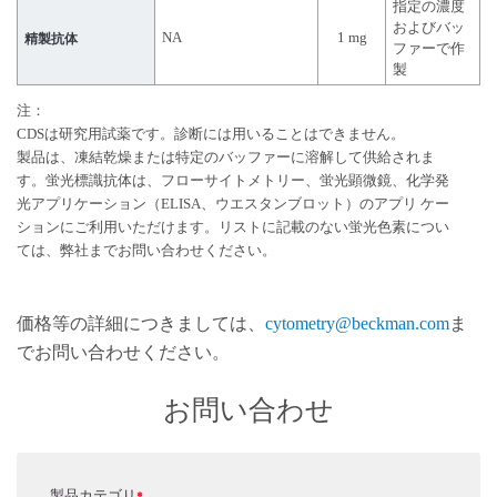
指定の濃度
およびバッ
NA
1 mg
精製抗体
ファーで作
製
注：
CDSは研究用試薬です。診断には用いることはできません。
製品は、凍結乾燥または特定のバッファーに溶解して供給されま
す。蛍光標識抗体は、フローサイトメトリー、蛍光顕微鏡、化学発
光アプリケーション（ELISA、ウエスタンブロット）のアプリ ケー
ションにご利用いただけます。リストに記載のない蛍光色素につい
ては、弊社までお問い合わせください。
価格等の詳細につきましては、
cytometry@beckman.com
ま
でお問い合わせください。
お問い合わせ
製品カテゴリ