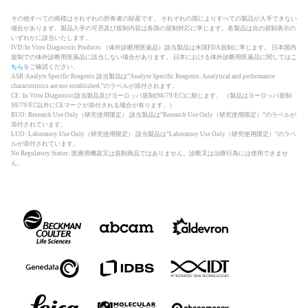
その他すべての商標はそれぞれの所有者の財産です。 それぞれの国によりすべての製品が入手できない
場合があります。製品入手の可否及び規制内容は各国の規制対応に準じます。各製品は次の規制表示の
いずれかに該当いたします。
IVD:In Vitro Diagnostic Products （体外診断用医薬品）該当製品は米国FDA規制に準じます。 日本国内
規制での体外診断用医薬品に該当しない場合があります。 日本における体外診断用医薬品に関しては
こ
ちら
をご確認ください。
ASR:Analyte Specific Reagents 該当製品は”Analyte Specific Reagents. Analytical and performance
characteristics are not established.”のラベルが添付されます。
CE: In Vitro Diagnostic該当製品及びヨーロッパ規制(98/79/EC)に順じます。 （製品はヨーロッパ規制
98/79/EC以外にCEマークが添付される場合が有ります。）
RUO: Research Use Only（研究使用限定） 該当製品は”Research Use Only（研究使用限定）”のラベルが
添付されています。
LUO: Laboratory Use Only（研究使用限定） 該当製品は”Laboratory Use Only（研究使用限定）”のラベ
ルが添付されています。
No Regulatory Status: 医療用機器又は規制商品ではありません。診断又は治療行為には使用できませ
ん。