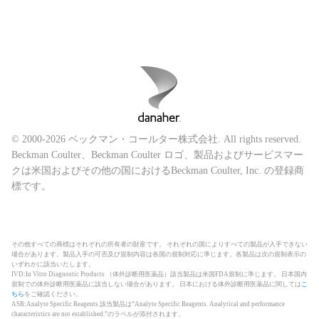
© 2000-2026 ベックマン・コールター株式会社. All rights reserved.
Beckman Coulter、Beckman Coulter ロゴ、製品およびサービスマー
クは米国およびその他の国におけるBeckman Coulter, Inc. の登録商
標です。
その他すべての商標はそれぞれの所有者の財産です。 それぞれの国によりすべての製品が入手できない
場合があります。製品入手の可否及び規制内容は各国の規制対応に準じます。各製品は次の規制表示の
いずれかに該当いたします。
IVD:In Vitro Diagnostic Products （体外診断用医薬品）該当製品は米国FDA規制に準じます。 日本国内
規制での体外診断用医薬品に該当しない場合があります。 日本における体外診断用医薬品に関しては
こ
ちら
をご確認ください。
ASR:Analyte Specific Reagents 該当製品は”Analyte Specific Reagents. Analytical and performance
characteristics are not established.”のラベルが添付されます。