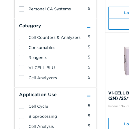
5
Personal CA Systems
Lo
Category
5
Cell Counters & Analyzers
5
Consumables
5
Reagents
5
Vi-CELL BLU
5
Cell Analyzers
Vi-CEL
Application Use
(2M) /2
5
Cell Cycle
Product No: 
5
Bioprocessing
Lo
5
Cell Analysis