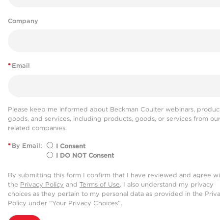
Company
*
Email
Please keep me informed about Beckman Coulter webinars, product
goods, and services, including products, goods, or services from ou
related companies.
*
By Email:
I Consent
I DO NOT Consent
By submitting this form I confirm that I have reviewed and agree w
the
Privacy Policy
and
Terms of Use
. I also understand my privacy
choices as they pertain to my personal data as provided in the Priv
Policy under “Your Privacy Choices”.