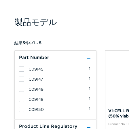
製品モデル
結果
5
件中
1
～
5
Part Number
1
C09145
1
C09147
1
C09149
1
C09148
1
C09150
Vi-CEL
(50% via
Product No: 
Product Line Regulatory