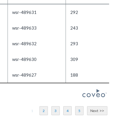
wsr-489631
292
wsr-489633
243
wsr-489632
293
wsr-489630
309
wsr-489627
188
1
2
3
4
5