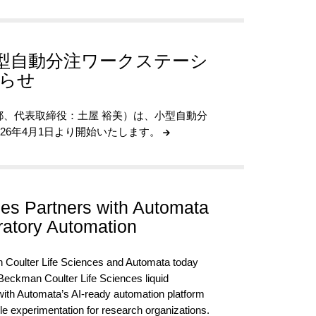
型自動分注ワークステーシ
知らせ
、代表取締役：土屋 裕美）は、小型自動分
2026年4月1日より開始いたします。
es Partners with Automata
ratory Automation
Coulter Life Sciences and Automata today
 Beckman Coulter Life Sciences liquid
with Automata’s AI-ready automation platform
le experimentation for research organizations.