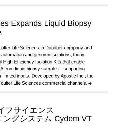
ces Expands Liquid Biopsy
A
lter Life Sciences, a Danaher company and
s, automation and genomic solutions, today
igh-Efficiency Isolation Kits that enable
fNA from liquid biopsy samples—supporting
limited inputs. Developed by Apostle Inc., the
Coulter Life Sciences commercial channels.
イフサイエンス
グシステム Cydem VT