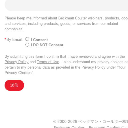
Please keep me informed about Beckman Coulter webinars, products, goo
and services, including products, goods, or services from our related
companies.
*
By Email:
I Consent
I DO NOT Consent
By submitting this form I confirm that I have reviewed and agree with the
Privacy Policy
and
Terms of Use
. I also understand my privacy choices a
pertain to my personal data as provided in the Privacy Policy under “Your
Privacy Choices”.
送信
© 2000-2026 ベックマン・コールター株式会社. A
Beckman Coulter、Beckman Co