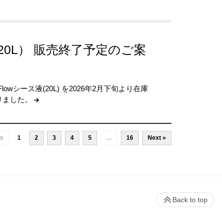
ス液（20L） 販売終了予定のご案
lowシース液(20L) を2026年2月下旬より在庫
りました。
us
1
2
3
4
5
…
16
Next »
Back to top