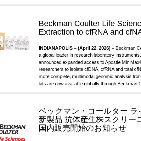
Beckman Coulter Life Scien
Extraction to cfRNA and cfN
INDIANAPOLIS – (April 22, 2026) –
Beckman Cou
a global leader in research laboratory instrument
announced expanded access to Apostle MiniMax® H
researchers to isolate cfDNA, cfRNA and total c
more complete, multimodal genomic analysis from 
kits are now available globally through Beckman 
ベックマン・コールター ラ
新製品 抗体産生株スクリーニン
国内販売開始のお知らせ