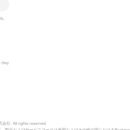
ds,
s they
ll rights reserved.
ulter ロゴ、製品およびサービスマークは米国およびその他の国におけるBeckman C