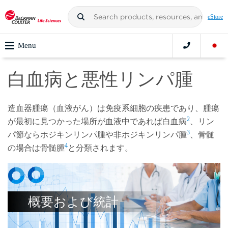
eStore
Menu
白血病と悪性リンパ腫
造血器腫瘍（血液がん）は免疫系細胞の疾患であり、腫瘍
2
が最初に見つかった場所が血液中であれば白血病
、リン
3
パ節ならホジキンリンパ腫や非ホジキンリンパ腫
、骨髄
4
の場合は骨髄腫
と分類されます。
概要および統計