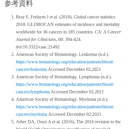
参考資料
Bray F, Ferlaym J et al. (2018), Global cancer statistics
2018: GLOBOCAN estimates of incidence and mortality
worldwide for 36 cancers in 185 countries.
CA: A Cancer
Journal for Clinicians
, 68: 394-424.
doi:10.3322/caac.21492
American Society of Hematology. Leukemia (n.d.).
https://www.hematology.org/education/patients/blood-
cancers/leukemia
Accessed December 02,2021
American Society of Hematology. Lymphoma (n.d.).
https://www.hematology.org/education/patients/blood-
cancers/lymphoma
Accessed December 02,2021
American Society of Hematology. Myeloma (n.d.).
https://www.hematology.org/education/patients/blood-
cancers/myeloma
Accessed December 02,2021
Arber DA, Orazi A et al. (2016), The 2016 revision to the