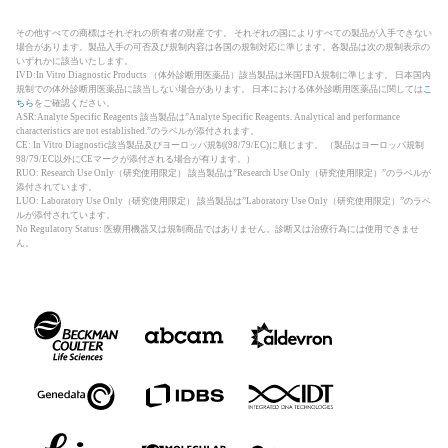
その他すべての商標はそれぞれの所有者の財産です。 それぞれの国によりすべての製品が入手できない
場合があります。製品入手の可否及び規制内容は各国の規制対応に準じます。各製品は次の規制表示の
いずれかに該当いたします。
IVD:In Vitro Diagnostic Products （体外診断用医薬品）該当製品は米国FDA規制に準じます。 日本国内
規制での体外診断用医薬品に該当しない場合があります。 日本における体外診断用医薬品に関しては
こ
ちら
をご確認ください。
ASR:Analyte Specific Reagents 該当製品は”Analyte Specific Reagents. Analytical and performance
characteristics are not established.”のラベルが添付されます。
CE: In Vitro Diagnostic該当製品及びヨーロッパ規制(98/79/EC)に順じます。 （製品はヨーロッパ規制
98/79/EC以外にCEマークが添付される場合が有ります。）
RUO: Research Use Only（研究使用限定） 該当製品は”Research Use Only（研究使用限定）”のラベルが
添付されています。
LUO: Laboratory Use Only（研究使用限定） 該当製品は”Laboratory Use Only（研究使用限定）”のラベ
ルが添付されています。
No Regulatory Status: 医療用機器又は規制商品ではありません。診断又は治療行為には使用できませ
ん。