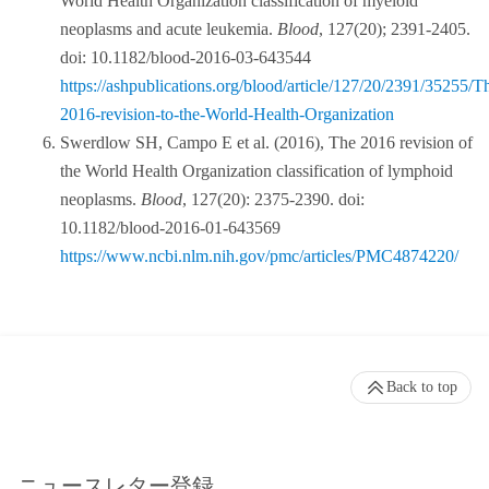
World Health Organization classification of myeloid
neoplasms and acute leukemia.
Blood
, 127(20); 2391-2405.
doi: 10.1182/blood-2016-03-643544
https://ashpublications.org/blood/article/127/20/2391/35255/T
2016-revision-to-the-World-Health-Organization
Swerdlow SH, Campo E et al. (2016), The 2016 revision of
the World Health Organization classification of lymphoid
neoplasms.
Blood
, 127(20): 2375-2390. doi:
10.1182/blood-2016-01-643569
https://www.ncbi.nlm.nih.gov/pmc/articles/PMC4874220/
Back to top
ニュースレター登録