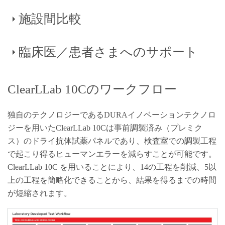
ロセスは、人的ミスや、ピペットのキャリブレーションが
ローサイトメーターで実施する検査の効率と精度を確保し
施設間比較
正しく行われていないことなどが原因でエラーが起こりや
自家調製検査（LDT）では、検査室独自で開発したパネル
なければなりません。
すいものです。また、液状試薬は、経時的に劣化するリス
をマニュアルで作製して使用することが多く、その場合、
クを伴います。乾燥状態の試薬が事前調製（プレミクス）
それぞれの抗体を個々に調製した後、バリデーションしま
自家調製検査（LTD）の抗体調製は非常に複雑なことか
臨床医／患者さまへのサポート
検査のセットアップや結果解析が複雑でばらつきがあるこ
された標準化抗体パネルの場合、調製工程での上記のよう
す。これが終わればカクテルを作製し、抗体を組み合わせ
ら、フローサイトメトリーのパネル調製を専門に担う技師
とが、最近まで、臨床データの共有と教育の障壁となって
なリスクが取り除かれます。コントロール細胞とあらかじ
たカクテルとしての特異性を再バリデーションしなければ
を配置する検査室もあり、コストが非常に高くなる一因と
いました。異なる施設で行われた検査の場合、同じコンセ
め調整された標準化検査パネルを使用することで、検査結
なりません。抗体を混合したことでバリデーション結果に
なっています。一方、標準化された試薬では、マニュアル
臨床医が正しい診断、適切な治療決定を行うには、検査結
ClearLLab 10Cのワークフロー
ンサスガイドラインに基づいて行われたとしても、標準化
果に確信を持つことが可能です。
影響が出てしまった場合は、さらに調製が必要になること
での調製作業が不要で、ムダやエラーが減り、大きな節約
果が正確である必要があります。検体検査結果の解釈や症
された単一のアプローチが使用されていなければ、結果を
もあります。通常のバッチテスト、安定性テストに加え、
につなげることが可能です。
例結論が適切でない場合、患者にとって深刻な結果が生じ
独自のテクノロジーであるDURAイノベーションテクノロ
施設間で比較することはできません。世界規模で標準化さ
ClearLLabがもたらす測定結果への確信
品質保証全般で、各国の規制を遵守し、適正に文書を管理
る可能性があります。標準化された検査では、臨床医は得
ジーを用いたClearLLab 10Cは事前調製済み（プレミク
れた試薬および手順を用いて検査を行うことで、共同研
より少ない労力・コストで、より多くの検査を実施するに
しなければなりません。調製にかかるこうした作業は、最
られた結論について自信を深めることができ、その検査が
ス）のドライ抗体試薬パネルであり、検査室での調製工程
究、データ共有、教育の体制が整い、臨床教育と臨床研究
は？
先端の10カラーフローサイトメーターを使用している場合
仮に別の場所で行われたとしても、同じ結論が導かれたで
で起こり得るヒューマンエラーを減らすことが可能です。
の質が共に向上します。標準化されたアプローチを用いて
は特に、ワークフローの大きな部分を占めることになりま
あろう、と認識できることで、患者に質の高い医療を提供
ClearLLabによるコスト削減についてはこちらをご覧ください！
ClearLLab 10C を用いることにより、14の工程を削減、5以
得られた結果は、国際ガイドラインへの準拠が確保され、
す。標準化された試薬の使用することで、ワークフローが
することが可能です。患者にとっては、的確な検査結果を
上の工程を簡略化できることから、結果を得るまでの時間
プロトコルのセットアップや結果の解釈のばらつき等の交
短縮され、より早く結果が得られるだけでなく、手作業に
より速く得られることにより、適切な治療を可能な限り早
が短縮されます。
絡要因が取り除かれます。
よる繰り返し作業をなくし、データ解析に注力することが
期に開始することが可能となることから、良い転帰につな
可能になります。
がる可能性が高まります。
確信を持てる結果をあなたとあなたの患者さまに。