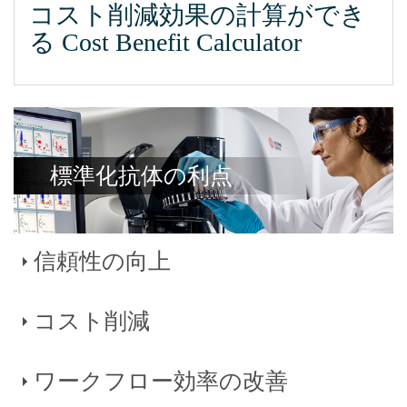
コスト削減効果の計算ができ
る Cost Benefit Calculator
標準化抗体の利点
信頼性の向上
コスト削減
フローサイトメトリーによるイムノフェノタイピング
（Flow cytometric immunophenotyping, FCI ）の自家調製検
査(LDT) では、パネルのスクリーニングに用いる抗体カク
ワークフロー効率の改善
フローサイトメーターの購入に伴うコストは高額であるた
テルをマニュアルで作製します。マニュアル分注を伴うプ
め、この投資に対するリターンを最大限に高めるには、フ