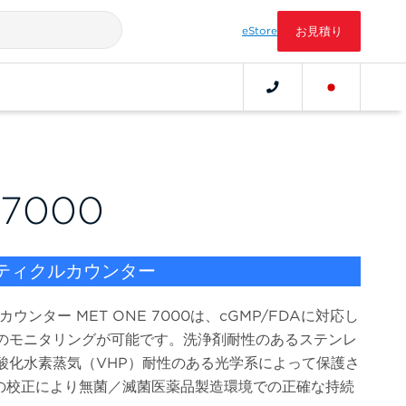
eStore
お見積り
 7000
ティクルカウンター
ンター MET ONE 7000は、cGMP/FDAに対応し
のモニタリングが可能です。洗浄剤耐性のあるステンレ
酸化水素蒸気（VHP）耐性のある光学系によって保護さ
1認証の校正により無菌／滅菌医薬品製造環境での正確な持続