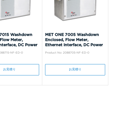
7015 Washdown
MET ONE 7005 Washdown
 Flow Meter,
Enclosed, Flow Meter,
Interface, DC Power
Ethernet Interface, DC Power
2088715-NF-ED-0
Product No: 2088705-NF-ED-0
お見積り
お見積り