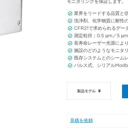
モニタリングを保証します。
業界をリードする品質と
洗浄剤、化学物質に耐性のあ
CFR21で求められるデ
測定粒径：0.5 µm／5 µm（
長寿命レーザー光源によ
施設のどのようなモニタ
既存システムとのシーム
パルス式、シリアルModb
製品モデル
見積を依頼