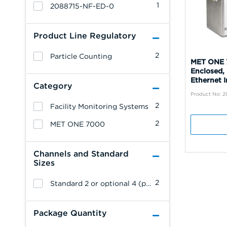
1
2088715-NF-ED-0
Product Line Regulatory
2
Particle Counting
MET ONE 
Enclosed,
Ethernet 
Category
Product No: 
2
Facility Monitoring Systems
2
MET ONE 7000
Channels and Standard
Sizes
2
Standard 2 or optional 4 (pulse units 2 channels only)
Package Quantity