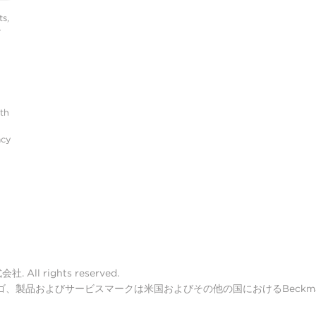
s,
r
ith
acy
ll rights reserved.
lter ロゴ、製品およびサービスマークは米国およびその他の国におけるBeckman 