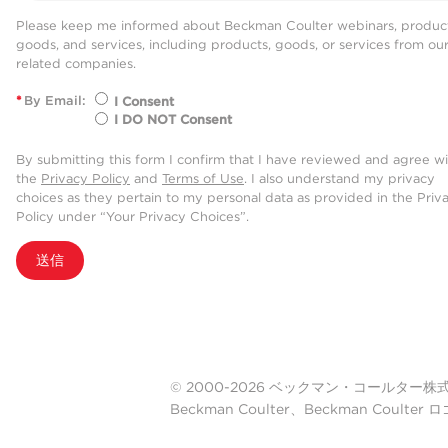
Please keep me informed about Beckman Coulter webinars, product
goods, and services, including products, goods, or services from ou
related companies.
*
By Email:
I Consent
I DO NOT Consent
By submitting this form I confirm that I have reviewed and agree w
the
Privacy Policy
and
Terms of Use
. I also understand my privacy
choices as they pertain to my personal data as provided in the Priv
Policy under “Your Privacy Choices”.
送信
© 2000-2026 ベックマン・コールター株式会社. A
Beckman Coulter、Beckman Cou