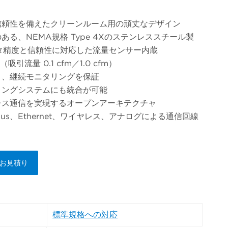
信頼性を備えたクリーンルーム用の頑丈なデザイン
る、NEMA規格 Type 4Xのステンレススチール製
ータ精度と信頼性に対応した流量センサー内蔵
吸引流量 0.1 cfm／1.0 cfm）
り、継続モニタリングを保証
リングシステムにも統合が可能
レス通信を実現するオープンアーキテクチャ
us、Ethernet、ワイヤレス、アナログによる通信回線
お見積り
標準規格への対応