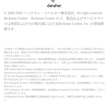
© 2000-2026 ベックマン・コールター株式会社. All rights reserved.
Beckman Coulter、Beckman Coulter ロゴ、製品およびサービスマー
クは米国およびその他の国におけるBeckman Coulter, Inc. の登録商
標です。
その他すべての商標はそれぞれの所有者の財産です。 それぞれの国によりすべての製品が入手できない
場合があります。製品入手の可否及び規制内容は各国の規制対応に準じます。各製品は次の規制表示の
いずれかに該当いたします。
IVD:In Vitro Diagnostic Products （体外診断用医薬品）該当製品は米国FDA規制に準じます。 日本国内
規制での体外診断用医薬品に該当しない場合があります。 日本における体外診断用医薬品に関しては
こ
ちら
をご確認ください。
ASR:Analyte Specific Reagents 該当製品は”Analyte Specific Reagents. Analytical and performance
characteristics are not established.”のラベルが添付されます。
CE: In Vitro Diagnostic該当製品及びヨーロッパ規制(98/79/EC)に順じます。 （製品はヨーロッパ規制
98/79/EC以外にCEマークが添付される場合が有ります。）
RUO: Research Use Only（研究使用限定） 該当製品は”Research Use Only（研究使用限定）”のラベルが
添付されています。
LUO: Laboratory Use Only（研究使用限定） 該当製品は”Laboratory Use Only（研究使用限定）”のラベ
ルが添付されています。
No Regulatory Status: 医療用機器又は規制商品ではありません。診断又は治療行為には使用できませ
ん。