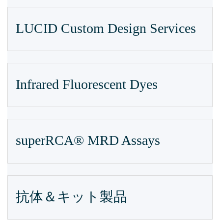
LUCID Custom Design Services
Infrared Fluorescent Dyes
superRCA® MRD Assays
抗体＆キット製品