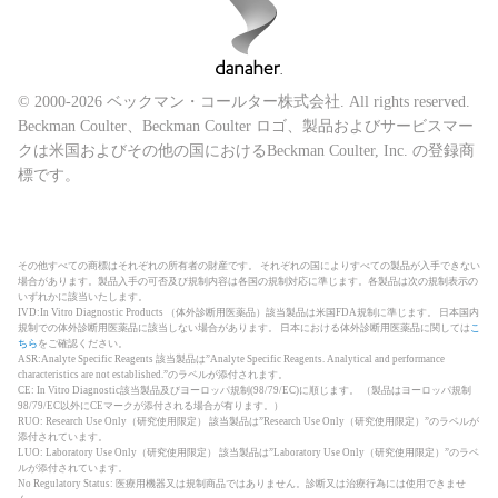
© 2000-2026 ベックマン・コールター株式会社. All rights reserved.
Beckman Coulter、Beckman Coulter ロゴ、製品およびサービスマー
クは米国およびその他の国におけるBeckman Coulter, Inc. の登録商
標です。
その他すべての商標はそれぞれの所有者の財産です。 それぞれの国によりすべての製品が入手できない
場合があります。製品入手の可否及び規制内容は各国の規制対応に準じます。各製品は次の規制表示の
いずれかに該当いたします。
IVD:In Vitro Diagnostic Products （体外診断用医薬品）該当製品は米国FDA規制に準じます。 日本国内
規制での体外診断用医薬品に該当しない場合があります。 日本における体外診断用医薬品に関しては
こ
ちら
をご確認ください。
ASR:Analyte Specific Reagents 該当製品は”Analyte Specific Reagents. Analytical and performance
characteristics are not established.”のラベルが添付されます。
CE: In Vitro Diagnostic該当製品及びヨーロッパ規制(98/79/EC)に順じます。 （製品はヨーロッパ規制
98/79/EC以外にCEマークが添付される場合が有ります。）
RUO: Research Use Only（研究使用限定） 該当製品は”Research Use Only（研究使用限定）”のラベルが
添付されています。
LUO: Laboratory Use Only（研究使用限定） 該当製品は”Laboratory Use Only（研究使用限定）”のラベ
ルが添付されています。
No Regulatory Status: 医療用機器又は規制商品ではありません。診断又は治療行為には使用できませ