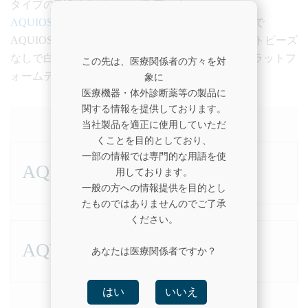
タイプの割合を知ることが重要です。
AQUIOS 全自動クリニカルフローサイトメーター
で
AQUIOS Tetra試薬を使用することにより、カウントビーズ
なしで白血球サブセット解析が可能なシングルプラットフ
この先は、医療関係者の方々を対
ォームテクノロジー（SPT）を提供します。
象に
医療機器・体外診断薬等の製品に
関する情報を提供しております。
当社製品を適正に使用していただ
くことを目的としており、
一部の情報では専門的な用語を使
AQUIOS STEMシステム
用しております。
一般の方への情報提供を目的とし
たものではありませんのでご了承
ください。
AQUIOS Tetra 試薬
はい
いいえ