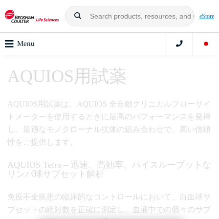
eStore
Menu
AQUIOS用試薬
AQUIOS用試薬は、AQUIOS 全自動クリニカルフローサイ
トメーターを使用するときに最高のパフォーマンスを発揮
し、最適なモノクローナル抗体の組み合わせで、高い信頼
性をご提供します。
AQUIOS Tetra – 迅速、高効率、ハイスループットな
リンパ球サブセット解析
免疫不全疾患の臨床的なコントロールにおいて、白血球サ
ブセットの絶対数を正確に測定し、血液中での個々のサブ