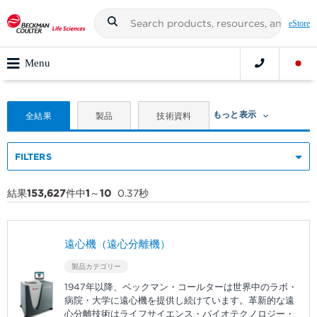
eStore
Menu
もっと表示
全結果
製品
技術資料
FILTERS
結果
153,627
件中
1
～
10
0.37秒
遠心機（遠心分離機）
製品カテゴリー
1947年以降、ベックマン・コールターは世界中のラボ・
病院・大学に遠心機を提供し続けています。革新的な遠
心分離技術はライフサイエンス・バイオテクノロジー・