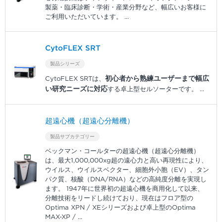
製薬・臨床診断・学術・産業分野など、幅広いお客様に
ご利用いただいています。
...
CytoFLEX SRT
製品シリーズ
初心者から熟練ユーザーまで幅広
CytoFLEX SRTは、
い研究ニーズに対応
する卓上型セルソーターです。
...
超遠心機（超遠心分離機）
製品サブカテゴリー
ベックマン・コールターの超遠心機（超遠心分離機）
は、最大1,000,000xg超の遠心力と高い再現性により、
ウイルス、ウイルスベクター、細胞外小胞（EV）、タン
パク質、核酸（DNA/RNA）などの高純度分離を実現し
ます。 1947年に世界初の超遠心機を商用化して以来、
分離技術をリードし続けており、現在はフロア型の
Optima XPN / XEシリーズおよび卓上型のOptima
MAX-XP /
...