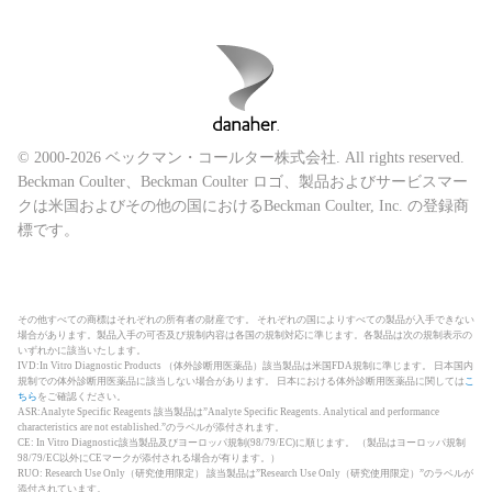
© 2000-2026 ベックマン・コールター株式会社. All rights reserved.
Beckman Coulter、Beckman Coulter ロゴ、製品およびサービスマー
クは米国およびその他の国におけるBeckman Coulter, Inc. の登録商
標です。
その他すべての商標はそれぞれの所有者の財産です。 それぞれの国によりすべての製品が入手できない
場合があります。製品入手の可否及び規制内容は各国の規制対応に準じます。各製品は次の規制表示の
いずれかに該当いたします。
IVD:In Vitro Diagnostic Products （体外診断用医薬品）該当製品は米国FDA規制に準じます。 日本国内
規制での体外診断用医薬品に該当しない場合があります。 日本における体外診断用医薬品に関しては
こ
ちら
をご確認ください。
ASR:Analyte Specific Reagents 該当製品は”Analyte Specific Reagents. Analytical and performance
characteristics are not established.”のラベルが添付されます。
CE: In Vitro Diagnostic該当製品及びヨーロッパ規制(98/79/EC)に順じます。 （製品はヨーロッパ規制
98/79/EC以外にCEマークが添付される場合が有ります。）
RUO: Research Use Only（研究使用限定） 該当製品は”Research Use Only（研究使用限定）”のラベルが
添付されています。