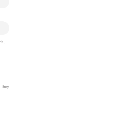
ds,
s they