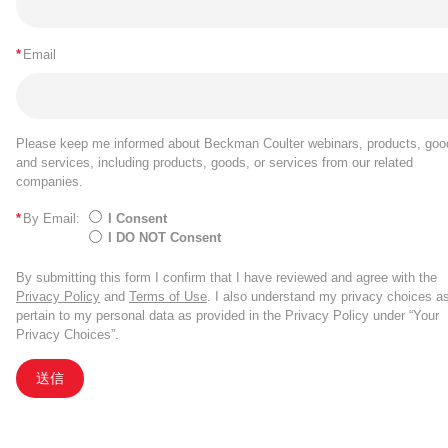
*
Email
Please keep me informed about Beckman Coulter webinars, products, goo
and services, including products, goods, or services from our related
companies.
*
By Email:
I Consent
I DO NOT Consent
By submitting this form I confirm that I have reviewed and agree with the
Privacy Policy
and
Terms of Use
. I also understand my privacy choices a
pertain to my personal data as provided in the Privacy Policy under “Your
Privacy Choices”.
送信