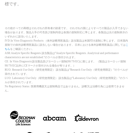
標です。
その他すべての商標はそれぞれの所有者の財産です。 それぞれの国によりすべての製品が入手できない
場合があります。製品入手の可否及び規制内容は各国の規制対応に準じます。各製品は次の規制表示の
いずれかに該当いたします。
IVD:In Vitro Diagnostic Products （体外診断用医薬品）該当製品は米国FDA規制に準じます。 日本国内
規制での体外診断用医薬品に該当しない場合があります。 日本における体外診断用医薬品に関しては
こ
ちら
をご確認ください。
ASR:Analyte Specific Reagents 該当製品は”Analyte Specific Reagents. Analytical and performance
characteristics are not established.”のラベルが添付されます。
CE: In Vitro Diagnostic該当製品及びヨーロッパ規制(98/79/EC)に順じます。 （製品はヨーロッパ規制
98/79/EC以外にCEマークが添付される場合が有ります。）
RUO: Research Use Only（研究使用限定） 該当製品は”Research Use Only（研究使用限定）”のラベルが
添付されています。
LUO: Laboratory Use Only（研究使用限定） 該当製品は”Laboratory Use Only（研究使用限定）”のラベ
ルが添付されています。
No Regulatory Status: 医療用機器又は規制商品ではありません。診断又は治療行為には使用できませ
ん。