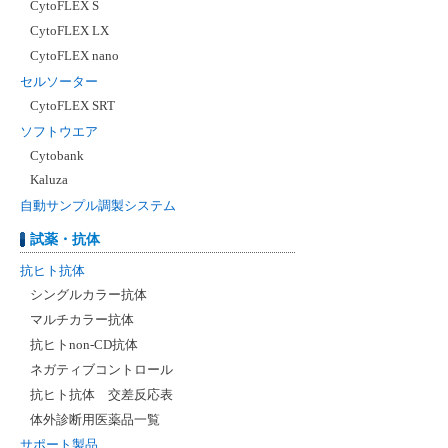
CytoFLEX S
CytoFLEX LX
CytoFLEX nano
セルソーター
CytoFLEX SRT
ソフトウエア
Cytobank
Kaluza
自動サンプル調製システム
試薬・抗体
抗ヒト抗体
シングルカラー抗体
マルチカラー抗体
抗ヒトnon-CD抗体
ネガティブコントロール
抗ヒト抗体 交差反応表
体外診断用医薬品一覧
サポート製品