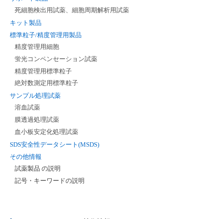
死細胞検出用試薬、細胞周期解析用試薬
キット製品
標準粒子/精度管理用製品
精度管理用細胞
蛍光コンペンセーション試薬
精度管理用標準粒子
絶対数測定用標準粒子
サンプル処理試薬
溶血試薬
膜透過処理試薬
血小板安定化処理試薬
SDS安全性データシート(MSDS)
その他情報
試薬製品 の説明
記号・キーワードの説明