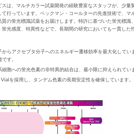
ビスは、マルチカラー試薬開発の経験豊富なスタッフが、少量
して行っています。ベックマン・コールターの先進技術で、マ
品質の蛍光標識試薬をお届けします。特許に基づいた蛍光標識
、蛍光感度、特異性などで、長期間の研究においても一貫した
子からアクセプタ分子へのエネルギー遷移効率を最大化してい
能です。
系細胞への蛍光色素の非特異的結合は、最小限に抑えられてい
k Vialを採用し、タンデム色素の長期安定性を確保しています。