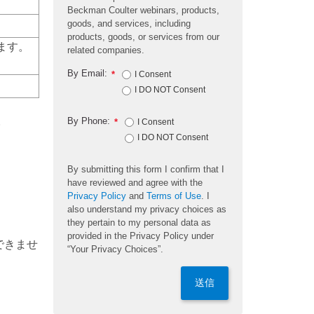
Beckman Coulter webinars, products,
goods, and services, including
products, goods, or services from our
ます。
related companies.
By Email:
*
I Consent
I DO NOT Consent
。
By Phone:
*
I Consent
I DO NOT Consent
By submitting this form I confirm that I
have reviewed and agree with the
Privacy Policy
and
Terms of Use
. I
also understand my privacy choices as
they pertain to my personal data as
provided in the Privacy Policy under
できませ
“Your Privacy Choices”.
送信