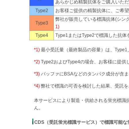
あらかじめ精製抗体をご購入いただ
Type2
お客様ご提供の精製抗体に、ご希望
弊社が販売している標識抗体(シン
Type3
1)
Type4
Type1またはType2で標識し
*1)
最小受託量（最終製品の容量）は、Type1、
*2)
Type2およびType4の場合、お客様に
*3)
バッファにBSAなどのタンパク成分が含
*4)
弊社で標識の可否を検討した結果、受託を
本サービスにより製造・供給される蛍光標識
ん。
CDS（受託蛍光標識サービス）で標識可能な