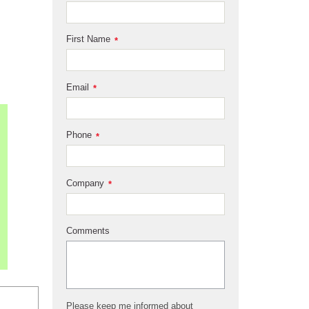
First Name
*
Email
*
Phone
*
Company
*
Comments
Please keep me informed about