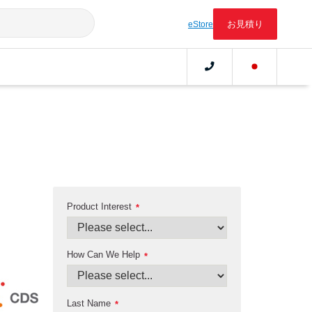
お見積り
eStore
Product Interest
*
How Can We Help
*
Last Name
*