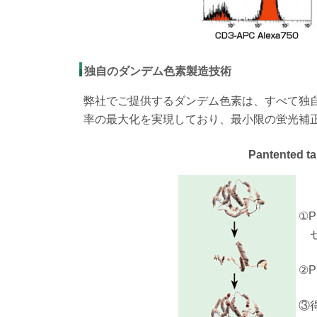
独自のダンデム色素製造技術
弊社でご提供するダンデム色素は、すべて独
率の最大化を実現しており、最小限の蛍光補
Pantented t
①
②
③