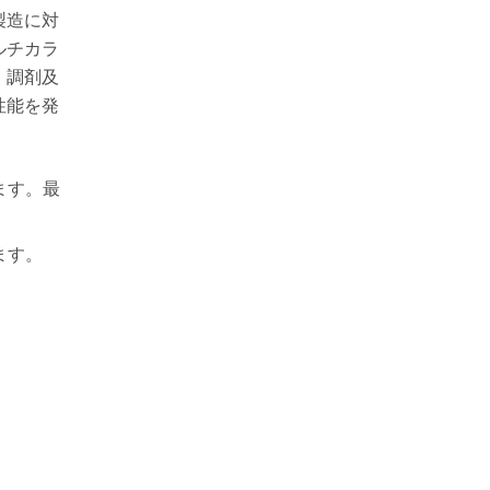
製造に対
ルチカラ
、調剤及
性能を発
ます。最
ます。