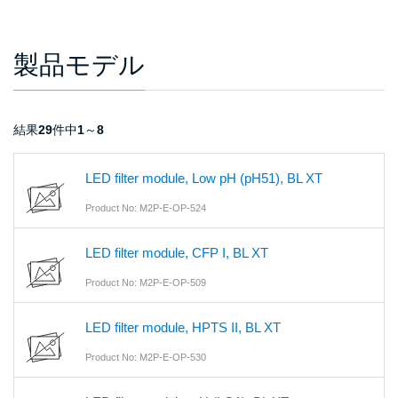
製品モデル
結果
29
件中
1
～
8
LED filter module, Low pH (pH51), BL XT
Product No: M2P-E-OP-524
LED filter module, CFP I, BL XT
Product No: M2P-E-OP-509
LED filter module, HPTS II, BL XT
Product No: M2P-E-OP-530