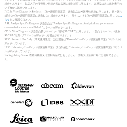
場合があります。製品入手の可否及び規制内容は各国の規制対応に準じます。各製品は次の規制表示の
いずれかに該当いたします。
IVD:In Vitro Diagnostic Products （体外診断用医薬品）該当製品は米国FDA規制に準じます。 日本国内
規制での体外診断用医薬品に該当しない場合があります。 日本における体外診断用医薬品に関しては
こ
ちら
をご確認ください。
ASR:Analyte Specific Reagents 該当製品は”Analyte Specific Reagents. Analytical and performance
characteristics are not established.”のラベルが添付されます。
CE: In Vitro Diagnostic該当製品及びヨーロッパ規制(98/79/EC)に順じます。 （製品はヨーロッパ規制
98/79/EC以外にCEマークが添付される場合が有ります。）
RUO: Research Use Only（研究使用限定） 該当製品は”Research Use Only（研究使用限定）”のラベルが
添付されています。
LUO: Laboratory Use Only（研究使用限定） 該当製品は”Laboratory Use Only（研究使用限定）”のラベ
ルが添付されています。
No Regulatory Status: 医療用機器又は規制商品ではありません。診断又は治療行為には使用できませ
ん。