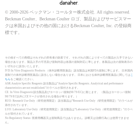
© 2000-2026 ベックマン・コールター株式会社. All rights reserved.
Beckman Coulter、Beckman Coulter ロゴ、製品およびサービスマー
クは米国およびその他の国におけるBeckman Coulter, Inc. の登録商
標です。
その他すべての商標はそれぞれの所有者の財産です。 それぞれの国によりすべての製品が入手できない
場合があります。製品入手の可否及び規制内容は各国の規制対応に準じます。各製品は次の規制表示の
いずれかに該当いたします。
IVD:In Vitro Diagnostic Products （体外診断用医薬品）該当製品は米国FDA規制に準じます。 日本国内
規制での体外診断用医薬品に該当しない場合があります。 日本における体外診断用医薬品に関しては
こ
ちら
をご確認ください。
ASR:Analyte Specific Reagents 該当製品は”Analyte Specific Reagents. Analytical and performance
characteristics are not established.”のラベルが添付されます。
CE: In Vitro Diagnostic該当製品及びヨーロッパ規制(98/79/EC)に順じます。 （製品はヨーロッパ規制
98/79/EC以外にCEマークが添付される場合が有ります。）
RUO: Research Use Only（研究使用限定） 該当製品は”Research Use Only（研究使用限定）”のラベルが
添付されています。
LUO: Laboratory Use Only（研究使用限定） 該当製品は”Laboratory Use Only（研究使用限定）”のラベ
ルが添付されています。
No Regulatory Status: 医療用機器又は規制商品ではありません。診断又は治療行為には使用できませ
ん。