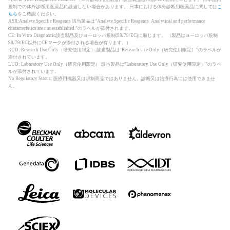
規制での体外診断用医薬品に該当しない場合があります。 日本における体外診断用医薬品に関しては
こ
ちら
をご確認ください。
ASR:Analyte Specific Reagents 該当製品は”Analyte Specific Reagents. Analytical and performance
characteristics are not established.”のラベルが添付されます。
CE: In Vitro Diagnostic該当製品及びヨーロッパ規制(98/79/EC)に順じます。 （製品はヨーロッパ規制
98/79/EC以外にCEマークが添付される場合が有ります。）
RUO: Research Use Only（研究使用限定） 該当製品は”Research Use Only（研究使用限定）”のラベルが
添付されています。
LUO: Laboratory Use Only（研究使用限定） 該当製品は”Laboratory Use Only（研究使用限定）”のラベ
ルが添付されています。
No Regulatory Status: 医療用機器又は規制商品ではありません。診断又は治療行為には使用できませ
ん。