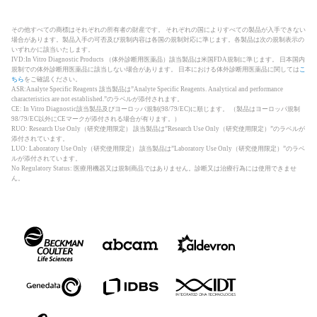
その他すべての商標はそれぞれの所有者の財産です。 それぞれの国によりすべての製品が入手できない
場合があります。製品入手の可否及び規制内容は各国の規制対応に準じます。各製品は次の規制表示の
いずれかに該当いたします。
IVD:In Vitro Diagnostic Products （体外診断用医薬品）該当製品は米国FDA規制に準じます。 日本国内
規制での体外診断用医薬品に該当しない場合があります。 日本における体外診断用医薬品に関しては
こ
ちら
をご確認ください。
ASR:Analyte Specific Reagents 該当製品は”Analyte Specific Reagents. Analytical and performance
characteristics are not established.”のラベルが添付されます。
CE: In Vitro Diagnostic該当製品及びヨーロッパ規制(98/79/EC)に順じます。 （製品はヨーロッパ規制
98/79/EC以外にCEマークが添付される場合が有ります。）
RUO: Research Use Only（研究使用限定） 該当製品は”Research Use Only（研究使用限定）”のラベルが
添付されています。
LUO: Laboratory Use Only（研究使用限定） 該当製品は”Laboratory Use Only（研究使用限定）”のラベ
ルが添付されています。
No Regulatory Status: 医療用機器又は規制商品ではありません。診断又は治療行為には使用できませ
ん。