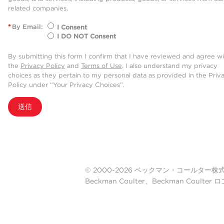
related companies.
*
By Email:
I Consent
I DO NOT Consent
By submitting this form I confirm that I have reviewed and agree w
the
Privacy Policy
and
Terms of Use
. I also understand my privacy
choices as they pertain to my personal data as provided in the Priv
Policy under “Your Privacy Choices”.
送信
© 2000-2026 ベックマン・コールター株式会社. A
Beckman Coulter、Beckman Cou