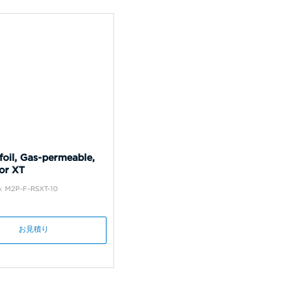
foil, Gas-permeable,
or XT
: M2P-F-RSXT-10
お見積り