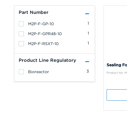
Part Number
1
M2P-F-GP-10
1
M2P-F-GPR48-10
1
M2P-F-RSXT-10
Product Line Regulatory
Sealing Fo
3
Bioreactor
Product No: 