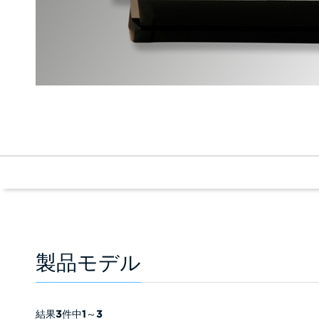
製品モデル
結果
3
件中
1
～
3