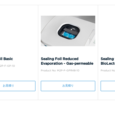
il Basic
Sealing Foil Reduced
Sealing 
Evaporation - Gas-permeable
BioLect
M2P-F-GP-10
Product No: M2P-F-GPR48-10
Product No
お見積り
お見積り