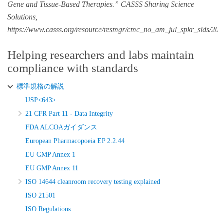
Gene and Tissue-Based Therapies.” CASSS Sharing Science
Solutions,
https://www.casss.org/resource/resmgr/cmc_no_am_jul_spkr_slds
Helping researchers and labs maintain
compliance with standards
標準規格の解説
USP<643>
21 CFR Part 11 - Data Integrity
FDA ALCOAガイダンス
European Pharmacopoeia EP 2.2.44
EU GMP Annex 1
EU GMP Annex 11
ISO 14644 cleanroom recovery testing explained
ISO 21501
ISO Regulations