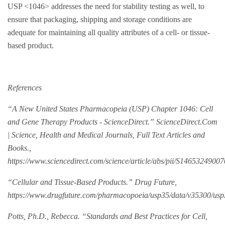
USP <1046> addresses the need for stability testing as well, to
ensure that packaging, shipping and storage conditions are
adequate for maintaining all quality attributes of a cell- or tissue-
based product.
References
“A New United States Pharmacopeia (USP) Chapter 1046: Cell
and Gene Therapy Products - ScienceDirect.” ScienceDirect.Com
| Science, Health and Medical Journals, Full Text Articles and
Books.,
https://www.sciencedirect.com/science/article/abs/pii/S1465324900
“Cellular and Tissue-Based Products.” Drug Future,
https://www.drugfuture.com/pharmacopoeia/usp35/data/v35300/usp
Potts, Ph.D., Rebecca. “Standards and Best Practices for Cell,