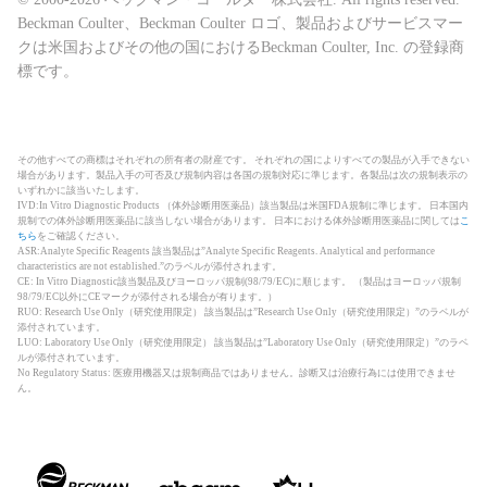
Beckman Coulter、Beckman Coulter ロゴ、製品およびサービスマー
クは米国およびその他の国におけるBeckman Coulter, Inc. の登録商
標です。
その他すべての商標はそれぞれの所有者の財産です。 それぞれの国によりすべての製品が入手できない
場合があります。製品入手の可否及び規制内容は各国の規制対応に準じます。各製品は次の規制表示の
いずれかに該当いたします。
IVD:In Vitro Diagnostic Products （体外診断用医薬品）該当製品は米国FDA規制に準じます。 日本国内
規制での体外診断用医薬品に該当しない場合があります。 日本における体外診断用医薬品に関しては
こ
ちら
をご確認ください。
ASR:Analyte Specific Reagents 該当製品は”Analyte Specific Reagents. Analytical and performance
characteristics are not established.”のラベルが添付されます。
CE: In Vitro Diagnostic該当製品及びヨーロッパ規制(98/79/EC)に順じます。 （製品はヨーロッパ規制
98/79/EC以外にCEマークが添付される場合が有ります。）
RUO: Research Use Only（研究使用限定） 該当製品は”Research Use Only（研究使用限定）”のラベルが
添付されています。
LUO: Laboratory Use Only（研究使用限定） 該当製品は”Laboratory Use Only（研究使用限定）”のラベ
ルが添付されています。
No Regulatory Status: 医療用機器又は規制商品ではありません。診断又は治療行為には使用できませ
ん。