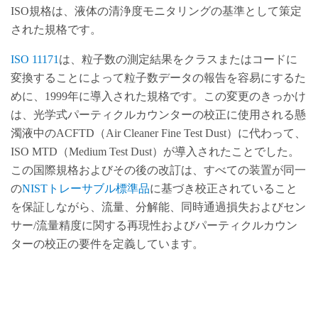
ISO規格は、液体の清浄度モニタリングの基準として策定
された規格です。
ISO 11171
は、粒子数の測定結果をクラスまたはコードに
変換することによって粒子数データの報告を容易にするた
めに、1999年に導入された規格です。この変更のきっかけ
は、光学式パーティクルカウンターの校正に使用される懸
濁液中のACFTD（Air Cleaner Fine Test Dust）に代わって、
ISO MTD（Medium Test Dust）が導入されたことでした。
この国際規格およびその後の改訂は、すべての装置が同一
の
NISTトレーサブル標準品
に基づき校正されていること
を保証しながら、流量、分解能、同時通過損失およびセン
サー/流量精度に関する再現性およびパーティクルカウン
ターの校正の要件を定義しています。