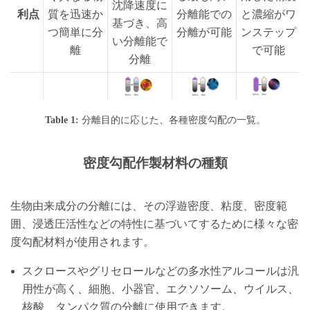
沈降速度に
利点
質を迅速か
分離能での
と濃縮がワ
基づき、高
つ簡単に分
分離が可能
ンステップ
い分離能で
離
で可能
分離
Table 1:
分離目的に応じた、各種密度勾配の一覧。
密度勾配作製材料の種類
生物由来成分の分離には、その浮遊密度、粘度、密度範
囲、浸透圧活性などの特性に基づいてするために様々な密
度勾配材料が使用されます。
スクロースやグリセロールなどの多水性アルコールは汎
用性が高く、細胞、小器官、エクソソーム、ウイルス、
核酸、タンパク質の分離に使用できます。