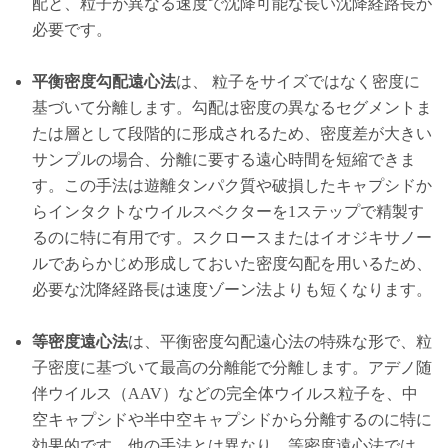
配と、粒子が異なる速度で沈降可能な長い沈降経路長が
必要です。
平衡密度勾配遠心法
は、 粒子をサイズではなく密度に
基づいて分離します。勾配は密度の異なるセグメントま
たは層として段階的に形成されるため、密度差が大きい
サンプルの場合、分離に要する遠心時間を短縮できま
す。この手法は遊離タンパク質や破損したキャプシドか
らインタクトなウイルスベクターを1ステップで精製す
るのに特に有用です。スクロースまたはイオジキサノー
ルであらかじめ形成しておいた密度勾配を用いるため、
必要な沈降経路長は速度ゾーン法よりも短くなります。
等密度遠心法
は、平衡密度勾配遠心法の特殊な形で、粒
子密度に基づいて最高の分離能で分離します。アデノ随
伴ウイルス（AAV）などの完全体ウイルス粒子を、中
空キャプシドや半中空キャプシドから分離するのに特に
効果的です。他の手法とは異なり、等密度遠心法では、