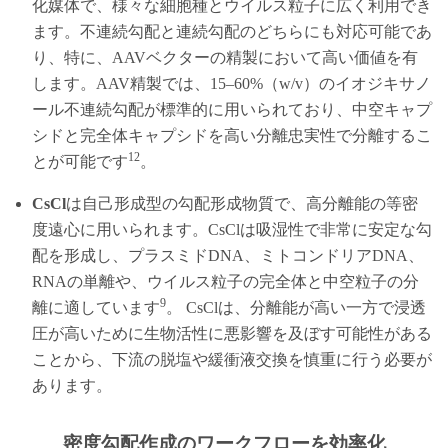
化媒体で、様々な細胞種とウイルス粒子に広く利用でき
ます。不連続勾配と連続勾配のどちらにも対応可能であ
り、特に、AAVベクターの精製において高い価値を有
します。AAV精製では、15–60%（w/v）のイオジキサノ
ール不連続勾配が標準的に用いられており、中空キャプ
シドと完全体キャプシドを高い分離忠実性で分離するこ
12
とが可能です
。
CsCl
は自己形成型の勾配形成物質で、高分離能の等密
度遠心に用いられます。CsClは吸湿性で非常に安定な勾
配を形成し、プラスミドDNA、ミトコンドリアDNA、
RNAの単離や、ウイルス粒子の完全体と中空粒子の分
9
離に適しています
。 CsClは、分離能が高い一方で浸透
圧が高いために生物活性に悪影響を及ぼす可能性がある
ことから、下流の脱塩や緩衝液交換を慎重に行う必要が
あります。
密度勾配作成のワークフローを効率化