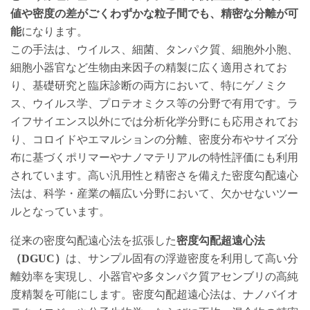
値や密度の差がごくわずかな粒子間でも、精密な分離が可
能
になります。
この手法は、ウイルス、細菌、タンパク質、細胞外小胞、
細胞小器官など生物由来因子の精製に広く適用されてお
り、基礎研究と臨床診断の両方において、特にゲノミク
ス、ウイルス学、プロテオミクス等の分野で有用です。ラ
イフサイエンス以外にでは分析化学分野にも応用されてお
り、コロイドやエマルションの分離、密度分布やサイズ分
布に基づくポリマーやナノマテリアルの特性評価にも利用
されています。高い汎用性と精密さを備えた密度勾配遠心
法は、科学・産業の幅広い分野において、欠かせないツー
ルとなっています。
従来の密度勾配遠心法を拡張した
密度勾配超遠心法
（DGUC）
は、サンプル固有の浮遊密度を利用して高い分
離効率を実現し、小器官や多タンパク質アセンブリの高純
度精製を可能にします。密度勾配超遠心法は、ナノバイオ