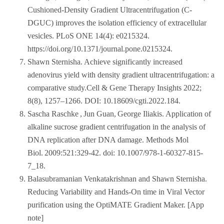
Cushioned-Density Gradient Ultracentrifugation (C-
DGUC) improves the isolation efficiency of extracellular
vesicles. PLoS ONE 14(4): e0215324.
https://doi.org/10.1371/journal.pone.0215324.
Shawn Sternisha. Achieve significantly increased
adenovirus yield with density gradient ultracentrifugation: a
comparative study.Cell & Gene Therapy Insights 2022;
8(8), 1257–1266. DOI: 10.18609/cgti.2022.184.
Sascha Raschke , Jun Guan, George Iliakis. Application of
alkaline sucrose gradient centrifugation in the analysis of
DNA replication after DNA damage. Methods Mol
Biol. 2009:521:329-42. doi: 10.1007/978-1-60327-815-
7_18.
Balasubramanian Venkatakrishnan and Shawn Sternisha.
Reducing Variability and Hands-On time in Viral Vector
purification using the OptiMATE Gradient Maker. [App
note]