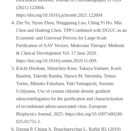
(2021) 122604.
https://doi.org/10.1016/j.jchromb.2021.122604
Zhe Yu, Siyun Zhou, Ningguang Luo, Ching Yi Ho. Min
Chen and Haifeng Chen. TPP Combined with DGUC as an
Economic and Universal Process for Large-Scale
Purification of AAV Vectors. Molecular Therapy: Methods
& Clinical Development Vol. 17 June 2020.
https://doi.org/10.1016/j.omtm.2019.11.009.
Kiichi Hirohata, Shinichiro Kino, Takuya Yamane, Karin
Bandoh, Takeshi Bamba, Shawn M. Sternisha, Tetsuo
Torisu, Mitsuko Fukuhara. Yuki Yamaguchi, Susumu
Uchiyama. Use of cesium chloride density gradient
ultracentrifugation for the purification and characterization
of recombinant adeno‑associated virus. European
Biophysics Journal. 2025. https://doi.org/10.1007/s00249-
025-01751-1.
Duong P, Chung A, Bouchareychas L, Raffai RL (2019)