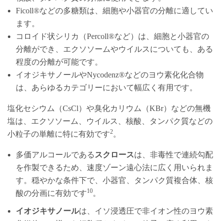
Ficoll®などの多糖類は、細胞や小器官の分離に適してい
ます。
コロイド状シリカ（Percoll®など）は、細胞と小器官の
分離ができ、エクソソームやウイルスについても、ある
程度の分離が可能です。
イオジキサノールやNycodenz®などのヨウ素化化合物
は、あらゆるカテゴリーにおいて幅広く有用です。
塩化セシウム（CsCl）や臭化カリウム（KBr）などの無機
塩は、エクソソーム、ウイルス、核酸、タンパク質などの
2
小粒子の単離に特に有効です
。
多価アルコールである
スクロース
は、非毒性で連続勾配
を作製できるため、速度ゾーン遠心法に広く用いられま
す。穏やかな条件下で、小器官、タンパク質複合体、核
10
酸の分画に有効です
。
イオジキサノール
は、イソ浸透圧で非イオン性のヨウ素