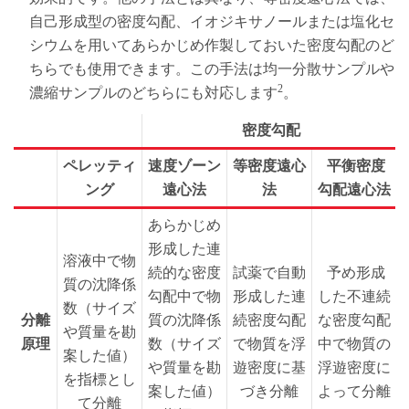
自己形成型の密度勾配、イオジキサノールまたは塩化セ
シウムを用いてあらかじめ作製しておいた密度勾配のど
ちらでも使用できます。この手法は均一分散サンプルや
2
濃縮サンプルのどちらにも対応します
。
密度勾配
ペレッティ
速度ゾーン
等密度遠心
平衡密度
ング
遠心法
法
勾配遠心法
あらかじめ
形成した連
溶液中で物
続的な密度
試薬で自動
予め形成
質の沈降係
勾配中で物
形成した連
した不連続
数（サイズ
分離
質の沈降係
続密度勾配
な密度勾配
や質量を勘
原理
数（サイズ
で物質を浮
中で物質の
案した値）
や質量を勘
遊密度に基
浮遊密度に
を指標とし
案した値）
づき分離
よって分離
て分離