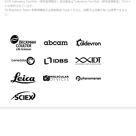
LUO: Laboratory Use Only（研究使用限定） 該当製品は”Laboratory Use Only（研究使用限定）”のラベ
ルが添付されています。
No Regulatory Status: 医療用機器又は規制商品ではありません。診断又は治療行為には使用できませ
ん。