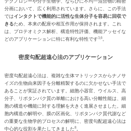
テクノロジーや分子生物学、ならびに不均一混合物の精密
分画において、広く利用されています。さらに、この手法
では
インタクトで機能的に活性な生体分子を容易に回収で
きる
ため、本来の配座や相互作用が保持されます。これ
は、プロテオミクス解析、構造特性評価、機能アッセイな
3,6
どのアプリケーションに特に有利な特性です
。
密度勾配超遠心法のアプリケーション
密度勾配超遠心法は、複雑な生体マトリックスからナノサ
イズの生物由来因子を分離精製するのに欠かせない手法で
あることが実証されています。細胞小器官、ウイルス、高
分子、リポタンパク質の単離における高い分離性能は、細
胞の構造や機能に対する理解を大きく進展させました。細
胞内構造の解明や、膜の区画化、リポタンパク質代謝など
の重要な生物学的プロセスの解明に、密度勾配超遠心法は
8
中心的な役割を果たしてきました
。