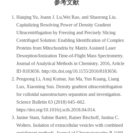
参考文献
Haiqing Yu, Joann J. Lu,Wei Rao, and Shaorong Liu.
Capitalizing Resolving Power of Density Gradient
Ultracentrifugation by Freezing and Precisely Slicing
Centrifuged Solution: Enabling Identification of Complex
Proteins from Mitochondria by Matrix Assisted Laser
Desorption/Ionization Time-of-Flight Mass Spectrometry.
Journal of Analytical Methods in Chemistry. 2016, Article
ID 8183656. http://dx.doi.org/10.1155/2016/8183656.
Pengsong Li, Anuj Kumar, Jun Ma, Yun Kuang, Liang
Luo, Xiaoming Sun. Density gradient ultracentrifugation
for colloidal nanostructures separation and investigation.
Science Bulletin 63 (2018) 645–662.
https://doi.org/10.1016/j.scib.2018.04.014.
Janine Stam, Sabine Bartel, Rainer Bischoff, Justina C.
Wolters. Isolation of extracellular vesicles with combined
enrichment methods. Journal of Chromatography B 1169