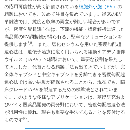
の応用可能性が高く評価されている
細胞外小胞（EV）
の
精製においても、改めて注目を集めています。従来のEV
単離法では、純度と収率の両立が難しい場合が多いです
が、密度勾配超遠心法は、下流の機能・構造解析に適した
高品質のEV調製物が得られる、堅牢なソリューションを
5,8
提供します
。 また、塩化セシウムを用いた密度勾配超
遠心法は、遺伝子治療に広く用いられる組換えアデノ随伴
ウイルス（rAAV）の精製において、重要な役割を果たし
てきました。代替となる精製手法も出てきていますが、完
全体キャプシドと中空キャプシドを分離できる密度勾配超
遠心法では高い純度が確保されることから、現在でも、臨
床グレードrAAVを製造するための標準法とされていま
す。このような多様なアプリケーションは、基礎研究およ
びバイオ医薬品開発の両分野において、密度勾配超遠心法
が汎用性に優れ、現在も重要な手法であることを裏付ける
6,7
ものです
。