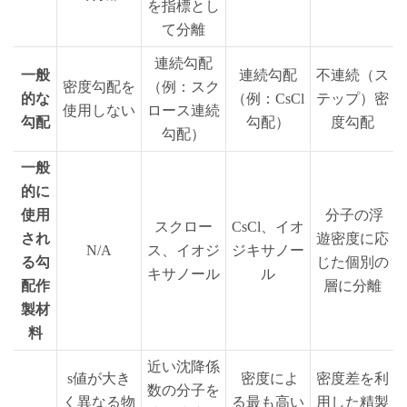
を指標とし
て分離
連続勾配
一般
連続勾配
不連続（ス
密度勾配を
（例：スク
的な
（例：CsCl
テップ）密
使用しない
ロース連続
勾配
勾配）
度勾配
勾配）
一般
的に
使用
分子の浮
スクロー
CsCl、イオ
され
遊密度に応
N/A
ス、イオジ
ジキサノー
る勾
じた個別の
キサノール
ル
配作
層に分離
製材
料
近い沈降係
s値が大き
密度によ
密度差を利
数の分子を
く異なる物
る最も高い
用した精製