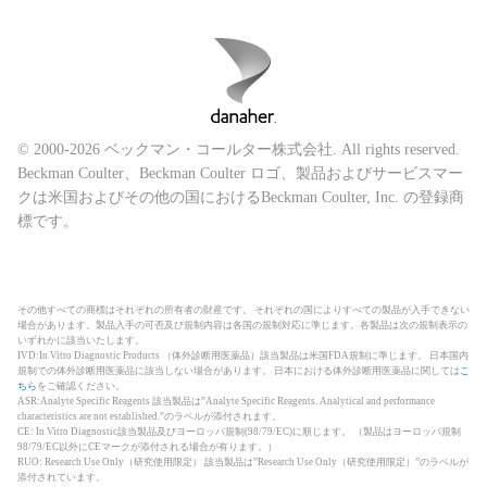
© 2000-2026 ベックマン・コールター株式会社. All rights reserved.
Beckman Coulter、Beckman Coulter ロゴ、製品およびサービスマー
クは米国およびその他の国におけるBeckman Coulter, Inc. の登録商
標です。
その他すべての商標はそれぞれの所有者の財産です。 それぞれの国によりすべての製品が入手できない
場合があります。製品入手の可否及び規制内容は各国の規制対応に準じます。各製品は次の規制表示の
いずれかに該当いたします。
IVD:In Vitro Diagnostic Products （体外診断用医薬品）該当製品は米国FDA規制に準じます。 日本国内
規制での体外診断用医薬品に該当しない場合があります。 日本における体外診断用医薬品に関しては
こ
ちら
をご確認ください。
ASR:Analyte Specific Reagents 該当製品は”Analyte Specific Reagents. Analytical and performance
characteristics are not established.”のラベルが添付されます。
CE: In Vitro Diagnostic該当製品及びヨーロッパ規制(98/79/EC)に順じます。 （製品はヨーロッパ規制
98/79/EC以外にCEマークが添付される場合が有ります。）
RUO: Research Use Only（研究使用限定） 該当製品は”Research Use Only（研究使用限定）”のラベルが
添付されています。