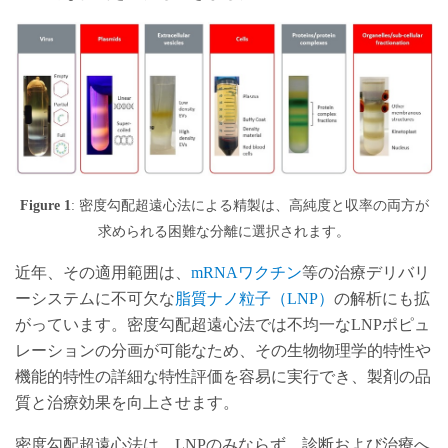
Figure 1
: 密度勾配超遠心法による精製は、高純度と収率の両方が
求められる困難な分離に選択されます。
近年、その適用範囲は、
mRNAワクチン
等の治療デリバリ
ーシステムに不可欠な
脂質ナノ粒子（LNP）
の解析にも拡
がっています。密度勾配超遠心法では不均一なLNPポピュ
レーションの分画が可能なため、その生物物理学的特性や
機能的特性の詳細な特性評価を容易に実行でき、製剤の品
質と治療効果を向上させます。
密度勾配超遠心法は、LNPのみならず、診断および治療へ