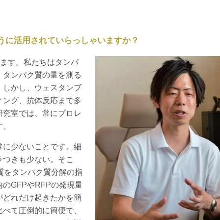
うに活用されていらっしゃいますか？
ています。私たちはタンパ
、タンパク質の量を測る
。しかし、ウェスタンブ
ィング、抗体反応まで多
研究室では、常にプロレ
す。
常に少ないことです。細
ラつきも少ない。そこ
ク質をタンパク質分解の指
のGFPやRFPの発現量
がどれだけ起きたかを簡
比べて圧倒的に簡便で、