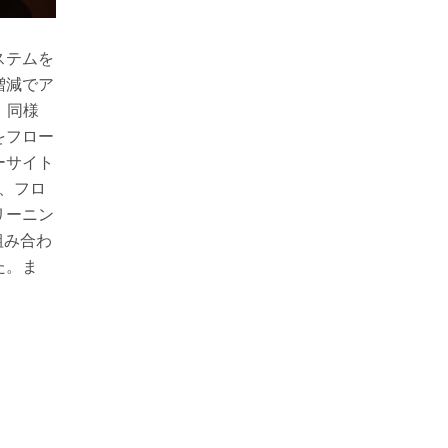
ステムを
増減でア
。同様
をフロー
ーサイト
で、フロ
リーニン
組み合わ
た。ま