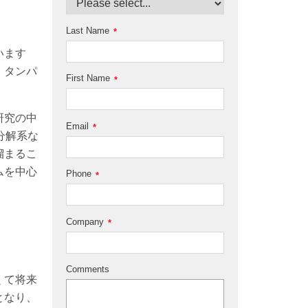
Last Name
*
います
、タンパ
First Name
*
研究の中
Email
*
分解系な
溜まるこ
ムを中心
Phone
*
Company
*
Comments
くて将来
となり、