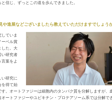
ると信じ、ずっとこの道を歩んできました。
見や進展などございましたら教えていただけますでしょう
究していま
ノーベル賞
ました。大
若い研究者
う言葉をよ
しい研究に
会を得て始
です。オートファジーは細胞内のタンパク質を分解しますが、
はオートファジーやユビキチン・プロテアソーム系では分解で