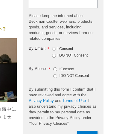
Please keep me informed about
Beckman Coulter webinars, products,
goods, and services, including
か？
products, goods, or services from our
related companies.
By Email:
*
I Consent
I DO NOT Consent
By Phone:
*
I Consent
I DO NOT Consent
By submitting this form I confirm that I
have reviewed and agree with the
Privacy Policy
and
Terms of Use
. I
also understand my privacy choices as
血液中に
they pertain to my personal data as
きませ
provided in the Privacy Policy under
“Your Privacy Choices”.