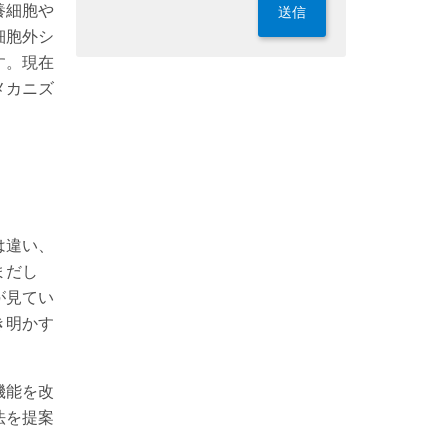
養細胞や
送信
細胞外シ
す。現在
メカニズ
は違い、
まだし
が見てい
き明かす
機能を改
法を提案