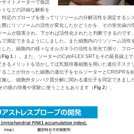
ーサイトメーターで仮説
ットなどの詳細な解析を
、特定のプローブを使ってリソソームの分解活性を測定するシ
た際にリソソームの活性が変化したかどうかを、その蛍光値の
ソームが阻害され、下がれば活性化されたと判断できるのです
ムで測定できるようにしました。また細胞内のリソソーム活性
ました。細胞内の様々なオルガネラの活性を蛍光で測り、フロ
（
Fig 1
）。また、ソーターのCytoFLEX SRTもその延長線上
できるメリットを活かしてほ乳類培養細胞を用いた遺伝子スク
ることが分かった細胞の遺伝子をセルソーターとCRISPRを
実施し、細胞外タンパク質分解に関わる遺伝子を同定できまし
その後の培養や実験に使うこともあります（
Fig 2
）。