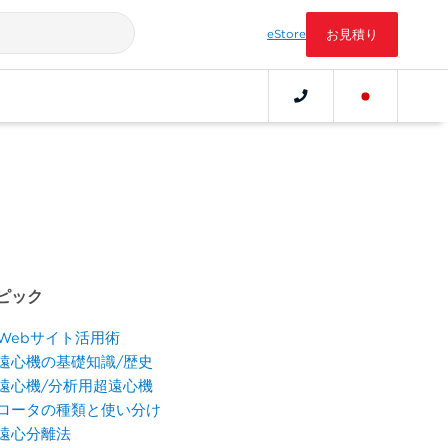
eStore
お見積り
ピック
Webサイト活用術
遠心機の基礎知識/歴史
遠心機/分析用超遠心機
ロータの種類と使い分け
遠心分離法