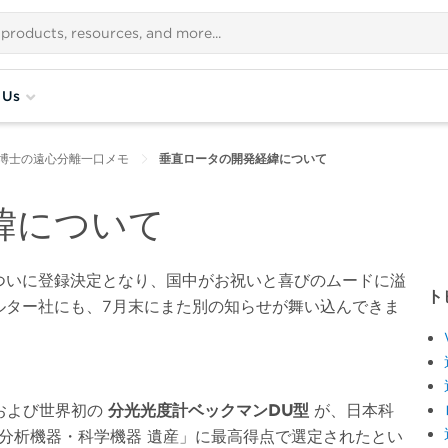
 Us
博士の遠心分離一口メモ
垂直ロータの開発経緯について
緯について
ついに登録決定となり、国中がお祝いと喜びのムードに溢
ト
ルター社にも、7月末にまた別の知らせが舞い込んできま
および世界初の
分光光度計ベックマンDU型
が、日本科
分析機器・科学機器 遺産」に最高得点で選定されたとい