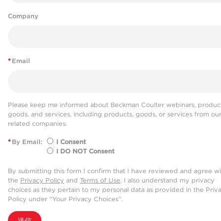
Company
*
Email
Please keep me informed about Beckman Coulter webinars, product
goods, and services, including products, goods, or services from ou
related companies.
*
By Email:
I Consent
I DO NOT Consent
By submitting this form I confirm that I have reviewed and agree w
the
Privacy Policy
and
Terms of Use
. I also understand my privacy
choices as they pertain to my personal data as provided in the Priv
Policy under “Your Privacy Choices”.
送信