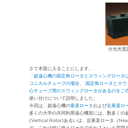
分光光度
さて本題に入ることにします。
「
超遠心機の固定角ロータとスウィングロータ
コニカルチューブの場合、 固定角ロータとスウ
心チューブ用のスウィングロータがあるのをご
使い分けについて説明しました。
今回は、超遠心機の
垂直ロータ
および
近垂直ロ
多くの大学の共同利用遠心機室には、数多くの
(Vertical Rotor)あるいは、近垂直ロータ（Ne
で、これは何に使うロータですか？という質問