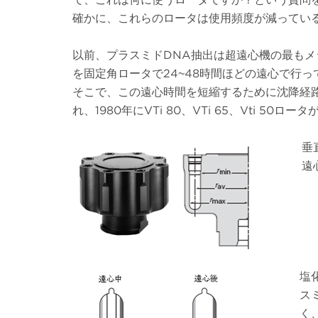
確かに、これらのロータは使用頻度が減ってい
以前、プラスミドDNA抽出は超遠心機の最もメ
を固定角ロータで24~48時間ほどの遠心で行っ
そこで、この遠心時間を短縮するために沈降経
れ、1980年にVTi 80、VTi 65、Vti 50ロ
垂直ロー
遠心チュ
塩
ス
く