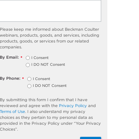
Please keep me informed about Beckman Coulter
webinars, products, goods, and services, including
products, goods, or services from our related
companies.
By Email:
I Consent
*
I DO NOT Consent
By Phone:
I Consent
*
I DO NOT Consent
By submitting this form I confirm that I have
reviewed and agree with the
Privacy Policy
and
Terms of Use
. I also understand my privacy
choices as they pertain to my personal data as
provided in the Privacy Policy under “Your Privacy
Choices”.