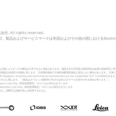
ll rights reserved.
lter ロゴ、製品およびサービスマークは米国およびその他の国におけるBeckman 
れの国によりすべての製品が入手できない場合があります。製品入手の可否及び規制内容は各国の規制対応に準
（体外診断用医薬品）該当製品は米国FDA規制に準じます。 日本国内規制での体外診断用医薬品に該当しない場合があります。
fic Reagents. Analytical and performance characteristics are not established.”のラベルが添付されます
制(98/79/EC)に順じます。 （製品はヨーロッパ規制98/79/EC以外にCEマークが添付される場合が有ります。）
Research Use Only（研究使用限定）”のラベルが添付されています。
は”Laboratory Use Only（研究使用限定）”のラベルが添付されています。
はありません。診断又は治療行為には使用できません。