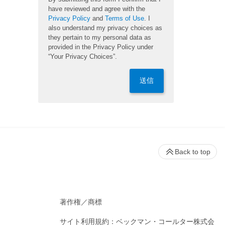
have reviewed and agree with the
Privacy Policy
and
Terms of Use
. I
also understand my privacy choices as
they pertain to my personal data as
provided in the Privacy Policy under
“Your Privacy Choices”.
送信
Back to top
著作権／商標
サイト利用規約：ベックマン・コールター株式会