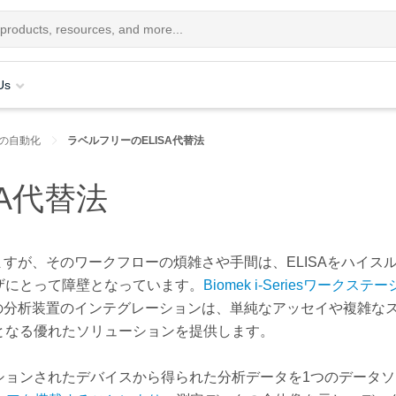
Us
SAの自動化
ラベルフリーのELISA代替法
A代替法
ますが、そのワークフローの煩雑さや手間は、
ELISA
をハイス
ザにとって障壁となっています。
Biomek i-Series
ワークステー
の分析装置のインテグレーションは、単純なアッセイや複雑な
となる優れたソリューションを提供します。
ションされたデバイスから得られた分析データを
1
つのデータソ