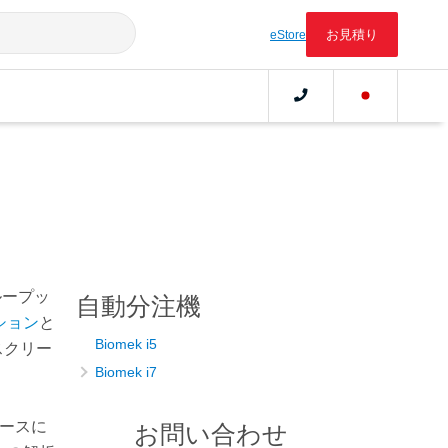
お見積り
eStore
ループッ
自動分注機
ション
と
Biomek i5
スクリー
Biomek i7
ースに
お問い合わせ