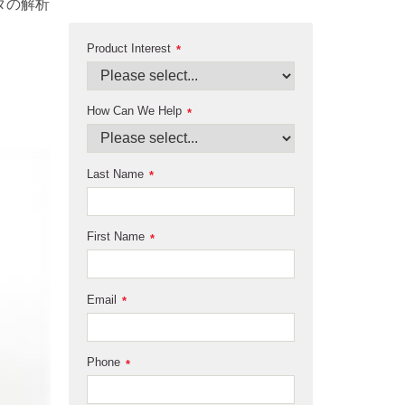
タの解析
Product Interest
*
How Can We Help
*
Last Name
*
First Name
*
Email
*
Phone
*