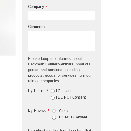
Company
*
Comments
Please keep me informed about
Beckman Coulter webinars, products,
goods, and services, including
products, goods, or services from our
related companies.
By Email:
*
I Consent
I DO NOT Consent
By Phone:
*
I Consent
I DO NOT Consent
By submitting this form I confirm that I