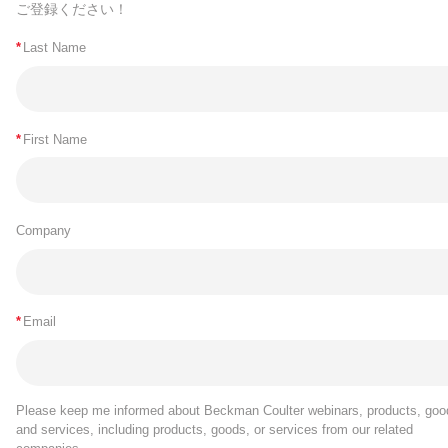
ご登録ください！
*
Last Name
*
First Name
Company
*
Email
Please keep me informed about Beckman Coulter webinars, products, goo
and services, including products, goods, or services from our related