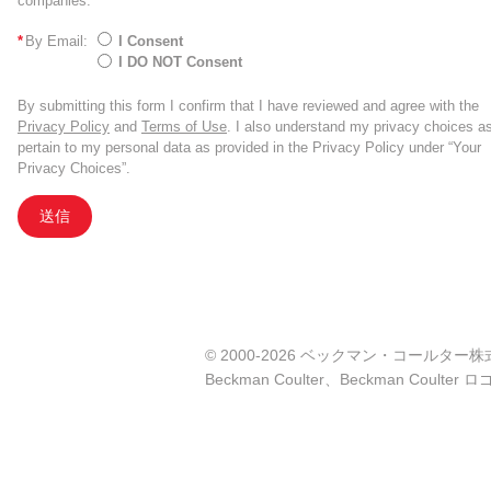
companies.
*
By Email:
I Consent
I DO NOT Consent
By submitting this form I confirm that I have reviewed and agree with the
Privacy Policy
and
Terms of Use
. I also understand my privacy choices a
pertain to my personal data as provided in the Privacy Policy under “Your
Privacy Choices”.
送信
© 2000-2026 ベックマン・コールター株式会社. A
Beckman Coulter、Beckman Co