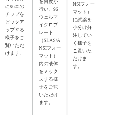
を何度か
NSIフォー
に96本の
行い、96
マット）
チップを
ウェルマ
に試薬を
ピックア
イクロプ
小分け分
ップする
レート
注してい
様子をご
（SLAS/A
く様子を
覧いただ
NSIフォー
ご覧いた
けます。
マット）
だけま
内の液体
す。
をミック
スする様
子をご覧
いただけ
ます。