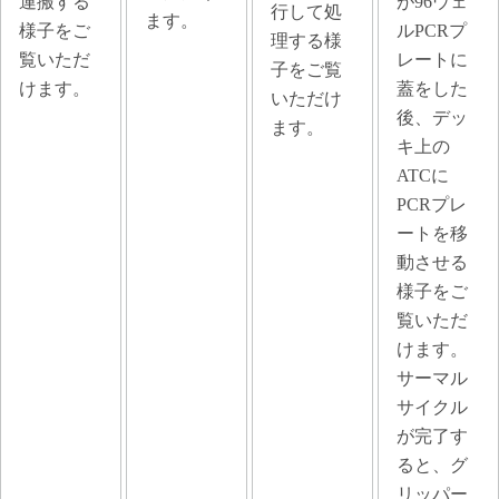
運搬する
が96ウェ
行して処
ます。
様子をご
ルPCRプ
理する様
覧いただ
レートに
子をご覧
けます。
蓋をした
いただけ
後、デッ
ます。
キ上の
ATCに
PCRプレ
ートを移
動させる
様子をご
覧いただ
けます。
サーマル
サイクル
が完了す
ると、グ
リッパー