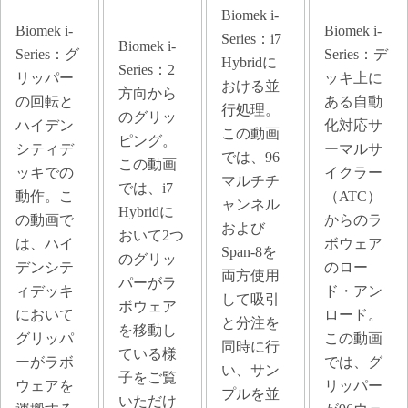
Biomek i-
Biomek i-
Biomek i-
Series：i7
Biomek i-
Series：グ
Series：デ
Hybridに
Series：2
リッパー
ッキ上に
おける並
方向から
の回転と
ある自動
行処理。
のグリッ
ハイデン
化対応サ
この動画
ピング。
シティデ
ーマルサ
では、96
この動画
ッキでの
イクラー
マルチチ
では、i7
動作。こ
（ATC）
ャンネル
Hybridに
の動画で
からのラ
および
おいて2つ
は、ハイ
ボウェア
Span-8を
のグリッ
デンシテ
のロー
両方使用
パーがラ
ィデッキ
ド・アン
して吸引
ボウェア
において
ロード。
と分注を
を移動し
グリッパ
この動画
同時に行
ている様
ーがラボ
では、グ
い、サン
子をご覧
ウェアを
リッパー
プルを並
いただけ