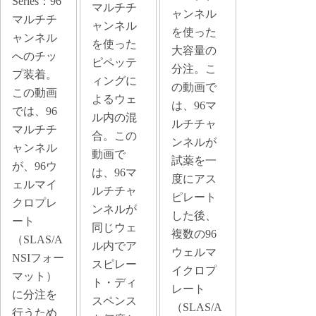
Series：96
マルチチ
ャンネル
マルチチ
ャンネル
を使った
ャンネル
を使った
大容量の
へのチッ
ピペッテ
分注。こ
プ装着。
ィングに
の動画で
この動画
よるウェ
は、96マ
では、96
ル内の混
ルチチャ
マルチチ
合。この
ンネルが
ャンネル
動画で
試薬を一
が、96ウ
は、96マ
度にアス
ェルマイ
ルチチャ
ピレート
クロプレ
ンネルが
した後、
ート
同じウェ
複数の96
（SLAS/A
ル内でア
ウェルマ
NSIフォー
スピレー
イクロプ
マット）
ト・ディ
レート
に分注を
スペンス
（SLAS/A
行うため