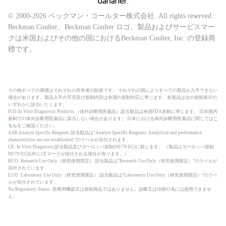
© 2000-2026 ベックマン・コールター株式会社. All rights reserved.
Beckman Coulter、Beckman Coulter ロゴ、製品およびサービスマー
クは米国およびその他の国におけるBeckman Coulter, Inc. の登録商
標です。
その他すべての商標はそれぞれの所有者の財産です。 それぞれの国によりすべての製品が入手できない
場合があります。製品入手の可否及び規制内容は各国の規制対応に準じます。各製品は次の規制表示の
いずれかに該当いたします。
IVD:In Vitro Diagnostic Products （体外診断用医薬品）該当製品は米国FDA規制に準じます。 日本国内
規制での体外診断用医薬品に該当しない場合があります。 日本における体外診断用医薬品に関しては
こ
ちら
をご確認ください。
ASR:Analyte Specific Reagents 該当製品は”Analyte Specific Reagents. Analytical and performance
characteristics are not established.”のラベルが添付されます。
CE: In Vitro Diagnostic該当製品及びヨーロッパ規制(98/79/EC)に順じます。 （製品はヨーロッパ規制
98/79/EC以外にCEマークが添付される場合が有ります。）
RUO: Research Use Only（研究使用限定） 該当製品は”Research Use Only（研究使用限定）”のラベルが
添付されています。
LUO: Laboratory Use Only（研究使用限定） 該当製品は”Laboratory Use Only（研究使用限定）”のラベ
ルが添付されています。
No Regulatory Status: 医療用機器又は規制商品ではありません。診断又は治療行為には使用できませ
ん。