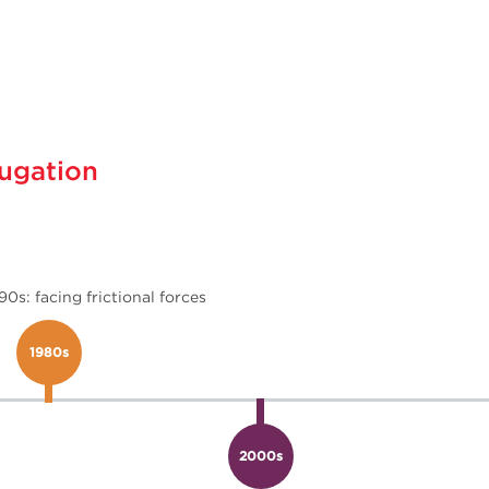
fugation
90s: facing frictional forces
1980s
2000s