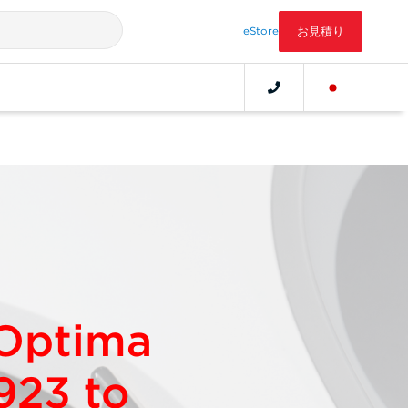
eStore
お見積り
 Optima
923 to