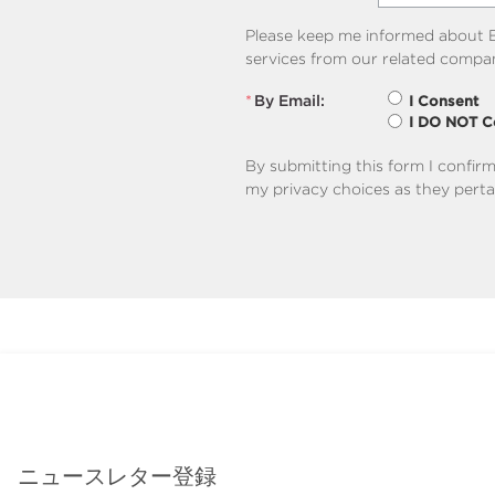
Please keep me informed about B
services from our related compan
*
By Email:
I Consent
I DO NOT C
By submitting this form I confir
my privacy choices as they perta
ニュースレター登録