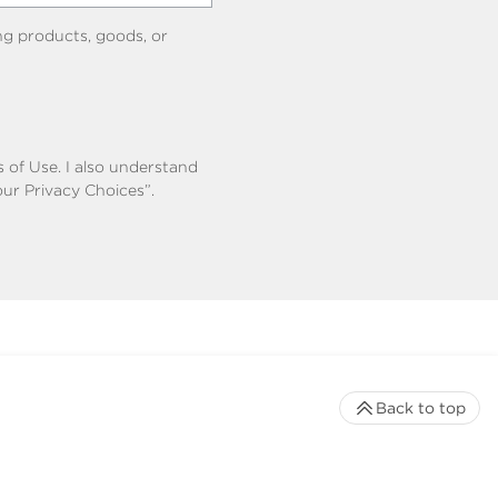
ng products, goods, or
s of Use
. I also understand
our Privacy Choices”.
Back to top