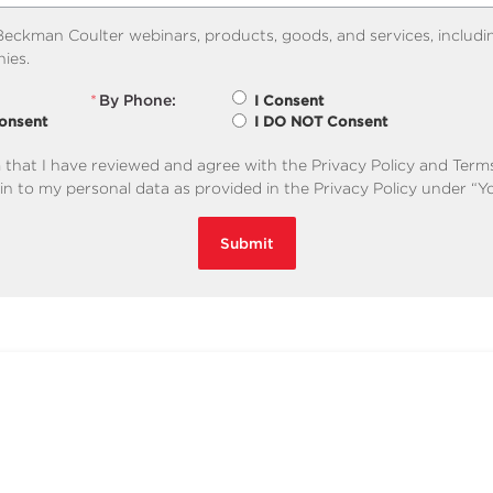
eckman Coulter webinars, products, goods, and services, includi
ies.
*
By Phone:
I Consent
onsent
I DO NOT Consent
m that I have reviewed and agree with the
Privacy Policy
and
Term
in to my personal data as provided in the Privacy Policy under “Y
Submit