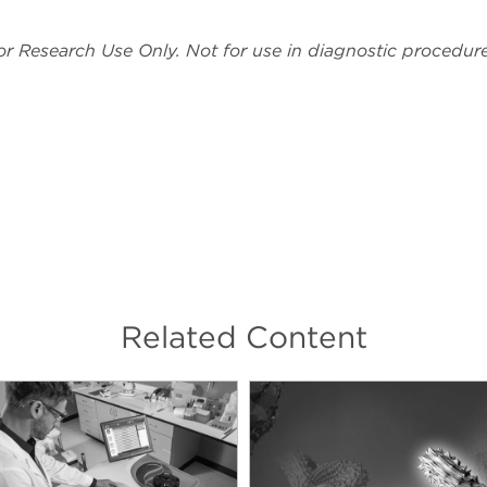
or Research Use Only. Not for use in diagnostic procedure
Related Content