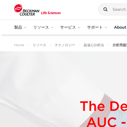
製品
リソース
サービス
サポート
About
Home
リソース
テクノロジー
超遠心分析法
分析用超
The De
AUC -