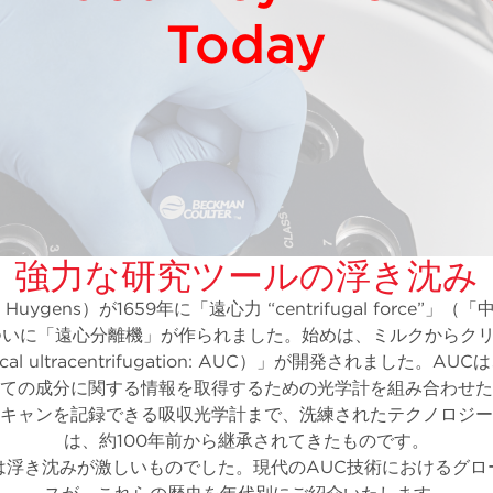
Today
強力な研究ツールの浮き沈み
ens）が1659年に「遠心力 “centrifugal force”」（「中
代についに「遠心分離機」が作られました。始めは、ミルクからク
ultracentrifugation: AUC）
」が開発されました。AUC
ての成分に関する情報を取得するための光学計を組み合わせた
スキャンを記録できる吸収光学計まで、洗練されたテクノロジ
は、約100年前から継承されてきたものです。
は浮き沈みが激しいものでした。現代のAUC技術におけるグロ