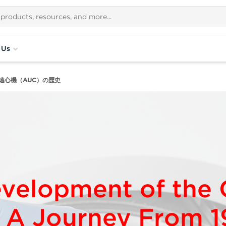
 Us
遠心機（AUC）の歴史
velopment of the
 A Journey From 1