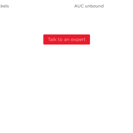
ckels
AUC unbound
Talk to an expert