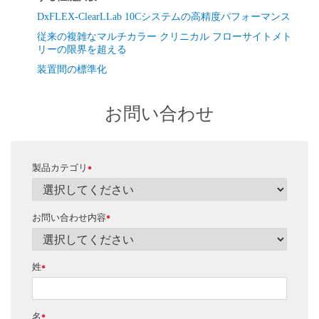
ンで採取した全血（WB）、骨髄（BM）、およびリンパ
DxFLEX-ClearLLab 10Cシステムの高精度パフォーマンス
節（LN）検体を使用しました。これらの検体は全体とし
従来の複雑なマルチカラー クリニカル フローサイトメト
て、白血病およびリンパ腫（L&L）の疾患ポピュレーショ
リーの限界を超える
ンに分布する3つの主要な標本タイプを反映しています。
装置間の標準化
試験に使用した残余検体は全て、WCG IRBの承認を得た
ものです。簡単に説明すると、定期的に行われる臨床検査
お問い合わせ
で残ったサンプルをスクリーニングし、ClearLLab 10Cア
プリケーションの意図された使用における、臨床登録の適
格性を確認しました。次に、適格性が確認された残余検体
製品カテゴリ
*
を試薬取扱説明書（IFU）に従って調製し、Navios EXと
DxFLEXで1回ずつデータを取得しました。すべての製品
は、取扱説明書または関連するシステムガイドに従って使
お問い合わせ内容
*
用しました。さらに詳しい免疫フェノタイピング評価に
は、解析ソフトウエア Kaluzaを使用しました。異常フェノ
姓
*
タイプの有無は、CLSI H43-A2に従い、臨床診断に関する
情報を知らされていない各施設の病理医または同等の専門
2
医による盲検法で評価されました
。 さらに、Navios EX
名
*