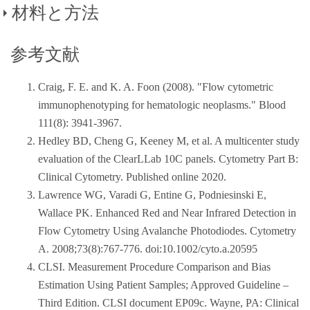
材料と方法
参考文献
材料
Craig, F. E. and K. A. Foon (2008). "Flow cytometric
フローサイトメーター DxFLEX、DxFLEX用解析ソ
immunophenotyping for hematologic neoplasms." Blood
フトウエア CytExpert
111(8): 3941-3967.
DxFLEX用オートローダー
Hedley BD, Cheng G, Keeney M, et al. A multicenter study
DxFLEX Daily QC Fluorospheres
evaluation of the ClearLLab 10C panels. Cytometry Part B:
ClearLLab コンペンセーションキットおよびコンペン
Clinical Cytometry. Published online 2020.
セーションビーズ
Lawrence WG, Varadi G, Entine G, Podniesinski E,
ClearLLabコントロール細胞（正常細胞および異常細
Wallace PK. Enhanced Red and Near Infrared Detection in
胞）
Flow Cytometry Using Avalanche Photodiodes. Cytometry
ClearLLab 10C B細胞チューブ、T細胞チューブ、M1
A. 2008;73(8):767-776. doi:10.1002/cyto.a.20595
細胞チューブ、M2細胞チューブ
CLSI. Measurement Procedure Comparison and Bias
‌IOTest 3 固定試薬および溶血試薬
Estimation Using Patient Samples; Approved Guideline –
CytoFLEX、DxFLEX、IsoFlow用シース液
Third Edition. CLSI document EP09c. Wayne, PA: Clinical
PBS