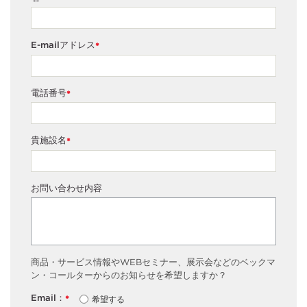
10Cシステム、DxFLEX 10Cシステムのどちらか、あるい
は両方から異常な細胞ポピュレーションが特定された場合
には、フェノタイプの詳細な情報を取得しました。
E-mailアドレス
*
定性的一致度は、ClearLLab 10CパネルをDxFLEX（試験対
象のメソッド）またはNavios EX（比較対象のメソッド）
電話番号
*
で解析して同定された異常フェノタイプの有無のイムノフ
ェノタイピングすることで評価しました。全検体での陽性
貴施設名
*
率の一致度（PPA）、陰性率の一致度（NPA）、および全
一致率（OPA）を計算しました。両側 95%信頼区間は、ス
コア法で計算しました。データ解析には、臨床検査標準協
お問い合わせ内容
3
議会のCLSI EP12-Ed3
に準拠したSAS統計解析ソフトウエ
アを使用しました。
商品・サービス情報やWEBセミナー、展示会などのベックマ
ン・コールターからのお知らせを希望しますか？
Email：
希望する
*