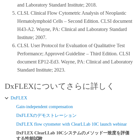
and Laboratory Standard Institute; 2018.
非働化処理済みFBS
CLSI. Clinical Flow Cytometric Analysis of Neoplastic
FlowClean 洗浄剤
Hematolymphoid Cells – Second Edition. CLSI document
Contrad 70 試薬
H43-A2. Wayne, PA: Clinical and Laboratory Standard
フローサイトメーターNavios EX
Institute; 2007.
Flow-Check Pro Fluorospheres
CLSI. User Protocol for Evaluation of Qualitative Test
Flow-Set Pro Fluorospheres
Performance; Approved Guideline – Third Edition. CLSI
ClearLLab 10Cアプリケーションの使用目的に応じて
document EP12-Ed3. Wayne, PA: Clinical and Laboratory
匿名化された残余臨床検体
Standard Institute; 2023.
フローサイト解析ソフトウエアKaluza
DxFLEXについてさらに詳しく
方法
DxFLEX
1
CLSI EP09c
に従って多施設共同臨床試験を設計し 、フロ
Gain-independent compensation
ーサイトメーターDxFLEXとNavios EXでClearLLab 10Cパ
DxFLEXのデモストレーション
ネルを使用した場合の定性的フェノタイプ（異常または正
DxFLEX flow cytometer with ClearLLab 10C launch webinar
常）の一致度を検証しました。本試験には、抗凝固剤
‌DxFLEX ClearLLab 10Cシステムのメソッド一致度を評価
K2EDTA、クエン酸デキストロース（ACD）またはヘパリ
する性能試験