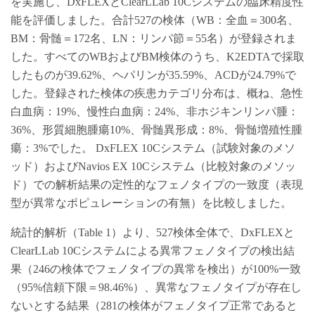
を実施し、DxFLEXとClearLLab 10Cシステムの臨床精度性
能を評価しました。合計527の検体（WB：全血＝300名、
BM：骨髄＝172名、LN：リンパ節＝55名）が登録されま
した。すべてのWBおよびBM検体のうち、K2EDTAで採取
したものが39.62%、ヘパリンが35.59%、ACDが24.79%で
した。‌登録された検体の疾患カテゴリ分布は、概ね、急性
白血病：19%、慢性白血病：24%、非ホジキンリンパ腫：
36%、形質細胞腫瘍10%、骨髄異形成：8%、骨髄増殖性腫
瘍：3%でした。 DxFLEX 10Cシステム（試験対象のメソ
ッド）およびNavios EX 10Cシステム（比較対象のメソッ
ド）での解析結果の定性的なフェノタイプの一致度（表現
型が異常なポピュレーションの有無）を比較しました。
統計的解析（Table 1）より、527検体全体で、DxFLEXと
ClearLLab 10Cシステムによる異常フェノタイプの検出結
果（246の検体でフェノタイプの異常を検出）が100%一致
（95%信頼下限＝98.46%）、異常なフェノタイプが存在し
ないとする結果（281の検体がフェノタイプ正常であると