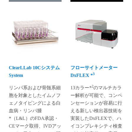
‌ClearLLab 10Cシステム
フローサイトメーター
3
System
DxFLEX *
2
リンパ系および骨髄系細
13カラー*
のマルチカラ
胞を対象としたイムノフ
ー解析が可能で、コンペ
ェノタイピングによる白
ンセーションが容易に行
血病・リンパ腫
える新しい検出器技術を
*（L&L）のFDA承認・
実装したDxFLEXで、ハ
CEマーク取得、IVDアッ
イコンプレキシティ検査