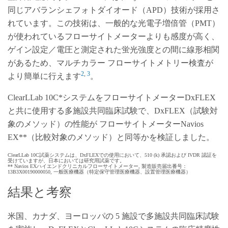
同じアバランシェフォトダイオード（APD）技術が採用さ
れています。この技術は、一般的な光電子増倍管（PMT）
が使われているフローサイトメーターよりも感度が高く、
ゲイン設定／電圧と測定された蛍光強度との間に線形相関
があるため、マルチカラー フローサイトメトリー検査が
2
,
3
より簡単に行えます
。
ClearLLab 10C*システムをフローサイトメーターDxFLEX
と共に使用する多施設共同臨床試験で、DxFLEX（試験対
象のメソッド）の性能が フローサイトメーターNavios
EX**（比較対象のメソッド）と同等かを検証しました。
ClearLLab 10C試薬システムは、DxFLEXでの使用において、510 (k) 承認および IVDR 認証を
受けていますが、日本においては研究用試薬です。
** Navios EXハイエンドクリニカルフローサイトメーター, 製造販売届出番号：
13B3X00190000050, 一般医療機器（特定保守管理医療機器、設置管理医療機器）
‌結果と考察
米国、カナダ、ヨーロッパの 5 施設で多施設共同臨床試験