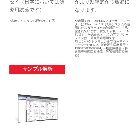
セイ（日本においては研
がより効率的かつ容易に
究用試薬です）。
なります。
*非ホジキンリンパ腫のみに対応
*2米国では、DxFLEXフローサイトメー
ターは ClearLLab 10C 試薬システムを使
用した10カラーin vitro診断用として承
認されています。蛍光チャネル（FL11-
FL13）、その他のすべてのアプリケー
ションは、研究用途専用です。
*3 コンパクトクリニカルフローサイト
メーターDxFLEX, 製造販売届出番号：
13B3X00190000074, 一般医療機器（特
定保守管理医療機器、設置管理医療機
器）
‌サンプル解析