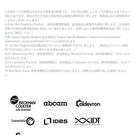
その他すべての商標はそれぞれの所有者の財産です。 それぞれの国によりすべての製品が入手できない
場合があります。製品入手の可否及び規制内容は各国の規制対応に準じます。各製品は次の規制表示の
いずれかに該当いたします。
IVD:In Vitro Diagnostic Products （体外診断用医薬品）該当製品は米国FDA規制に準じます。 日本国内
規制での体外診断用医薬品に該当しない場合があります。 日本における体外診断用医薬品に関しては
こ
ちら
をご確認ください。
ASR:Analyte Specific Reagents 該当製品は”Analyte Specific Reagents. Analytical and performance
characteristics are not established.”のラベルが添付されます。
CE: In Vitro Diagnostic該当製品及びヨーロッパ規制(98/79/EC)に順じます。 （製品はヨーロッパ規制
98/79/EC以外にCEマークが添付される場合が有ります。）
RUO: Research Use Only（研究使用限定） 該当製品は”Research Use Only（研究使用限定）”のラベルが
添付されています。
LUO: Laboratory Use Only（研究使用限定） 該当製品は”Laboratory Use Only（研究使用限定）”のラベ
ルが添付されています。
No Regulatory Status: 医療用機器又は規制商品ではありません。診断又は治療行為には使用できませ
ん。