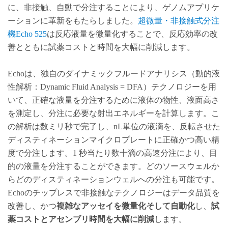
に、非接触、自動で分注することにより、ゲノムアプリケ
ーションに革新をもたらしました。
超微量・非接触式分注
機Echo 525
は反応液量を微量化することで、反応効率の改
善とともに試薬コストと時間を大幅に削減します。
Echoは、独自のダイナミックフルードアナリシス（動的液
性解析：Dynamic Fluid Analysis = DFA）テクノロジーを用
いて、正確な液量を分注するために液体の物性、液面高さ
を測定し、分注に必要な射出エネルギーを計算します。こ
の解析は数ミリ秒で完了し、nL単位の液滴を、反転させた
ディスティネーションマイクロプレートに正確かつ高い精
度で分注します。1 秒当たり数十滴の高速分注により、目
的の液量を分注することができます。どのソースウェルか
らどのディスティネーションウェルへの分注も可能です。
Echoのチップレスで非接触なテクノロジーはデータ品質を
改善し、かつ
複雑なアッセイを微量化そして自動化
し、
試
薬コストとアセンブリ時間を大幅に削減
します。