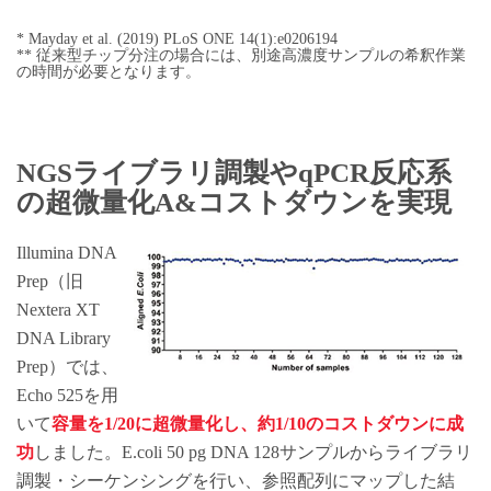
* Mayday et al. (2019) PLoS ONE 14(1):e0206194
** 従来型チップ分注の場合には、別途高濃度サンプルの希釈作業
の時間が必要となります。
NGSライブラリ調製やqPCR反応系
の超微量化A&コストダウンを実現
Illumina DNA
Prep（旧
Nextera XT
DNA Library
Prep）では、
Echo 525を用
いて
容量を1/20に超微量化し、約1/10のコストダウンに成
功
しました。E.coli 50 pg DNA 128サンプルからライブラリ
調製・シーケンシングを行い、参照配列にマップした結