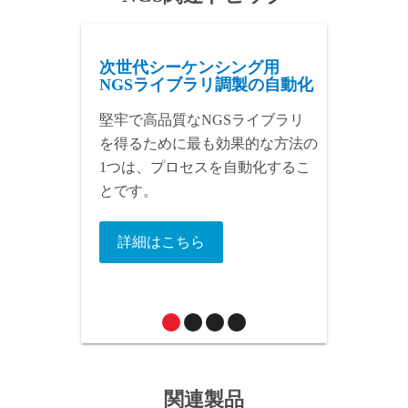
の最適化
製の
ス結果に
次世代シーケンシング用
ム
NGSライブラリ調製の自動化
堅牢で高品質なNGSライブラリ
を得るために最も効果的な方法の
1つは、プロセスを自動化するこ
とです。
詳細はこちら
関連製品