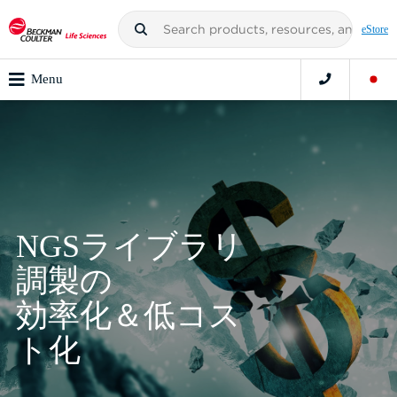
eStore
Menu
NGSライブラリ
調製の
効率化＆低コス
ト化