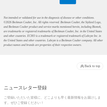
Not intended or validated for use in the diagnosis of disease or other conditions.
©
2026
Beckman Coulter, Inc. All rights reserved. Beckman Coulter, the Stylized Logo,
and Beckman Coulter product and service marks mentioned herein, including Biomek,
are trademarks or registered trademarks of Beckman Coulter, Inc. in the United States
and other countries. ECHO is a trademark or registered trademark of Labcyte Inc. in
the United States and other countries. Labcyte is a Beckman Coulter company. All other
product names and brands are properties of their respective owners.
Back to top
ニュースレター登録
ご登録いただいた皆様に、どこよりも早く最新情報をお届けしま
す。ぜひご登録ください！