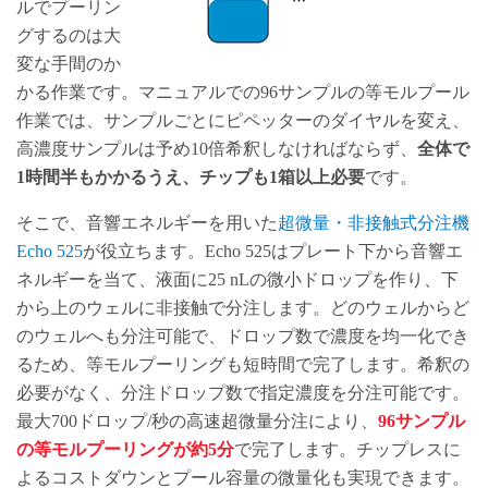
ルでプーリン
グするのは大
変な手間のか
かる作業です。マニュアルでの96サンプルの等モルプール
作業では、サンプルごとにピペッターのダイヤルを変え、
高濃度サンプルは予め10倍希釈しなければならず、
全体で
1時間半もかかるうえ、チップも1箱以上必要
です。
そこで、音響エネルギーを用いた
超微量・非接触式分注機
Echo 525
が役立ちます。Echo 525はプレート下から音響エ
ネルギーを当て、液面に25 nLの微小ドロップを作り、下
から上のウェルに非接触で分注します。どのウェルからど
のウェルへも分注可能で、ドロップ数で濃度を均一化でき
るため、等モルプーリングも短時間で完了します。希釈の
必要がなく、分注ドロップ数で指定濃度を分注可能です。
最大700ドロップ/秒の高速超微量分注により、
96サンプル
の等モルプーリングが約5分
で完了します。チップレスに
よるコストダウンとプール容量の微量化も実現できます。