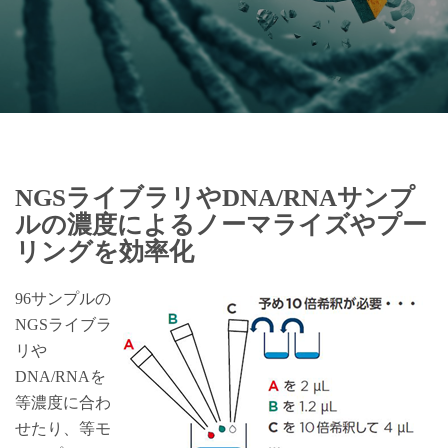
NGSライブラリやDNA/RNAサンプ
ルの濃度によるノーマライズやプー
リングを効率化
96サンプルの
NGSライブラ
リや
DNA/RNAを
等濃度に合わ
せたり、等モ