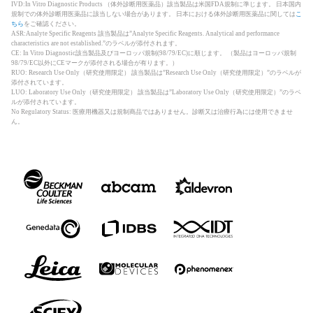
IVD:In Vitro Diagnostic Products （体外診断用医薬品）該当製品は米国FDA規制に準じます。 日本国内
規制での体外診断用医薬品に該当しない場合があります。 日本における体外診断用医薬品に関しては
こ
ちら
をご確認ください。
ASR:Analyte Specific Reagents 該当製品は”Analyte Specific Reagents. Analytical and performance
characteristics are not established.”のラベルが添付されます。
CE: In Vitro Diagnostic該当製品及びヨーロッパ規制(98/79/EC)に順じます。 （製品はヨーロッパ規制
98/79/EC以外にCEマークが添付される場合が有ります。）
RUO: Research Use Only（研究使用限定） 該当製品は”Research Use Only（研究使用限定）”のラベルが
添付されています。
LUO: Laboratory Use Only（研究使用限定） 該当製品は”Laboratory Use Only（研究使用限定）”のラベ
ルが添付されています。
No Regulatory Status: 医療用機器又は規制商品ではありません。診断又は治療行為には使用できませ
ん。