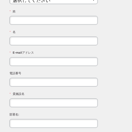
*
姓
*
名
*
E-mailアドレス
電話番号
*
貴施設名
部署名: