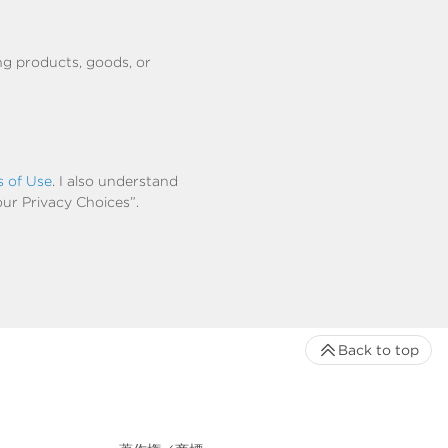
ng products, goods, or
s of Use
. I also understand
our Privacy Choices”.
Back to top