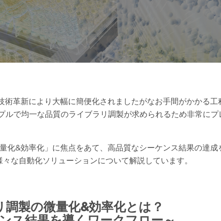
は技術革新により大幅に簡便化されましたがなお手間がかかる工
ンプルで均一な品質のライブラリ調製が求められるため非常にプ
微量化&効率化」に焦点をあて、高品質なシーケンス結果の達成
NGSワークフロー
NGSライブラリ調製
NGSライブラリ調製
様々な自動化ソリューションについて解説しています。
時間短縮
効率化＆低コスト化
リ調製の微量化&効率化とは？
ンス結果を導くワークフロー～