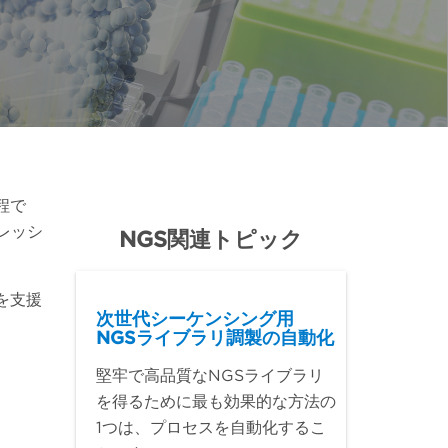
程で
レッシ
NGS関連トピック
を支援
の最適化
の
の
次世代シーケンシング用
NGSライブラリ調製の自動化
堅牢で高品質なNGSライブラリ
を得るために最も効果的な方法の
1つは、プロセスを自動化するこ