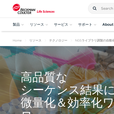
製品
リソース
サービス
サポート
About
Home
リソース
テクノロジー
NGSライブラリ調製の自動
高品質な
シーケンス結果
微量化＆効率化