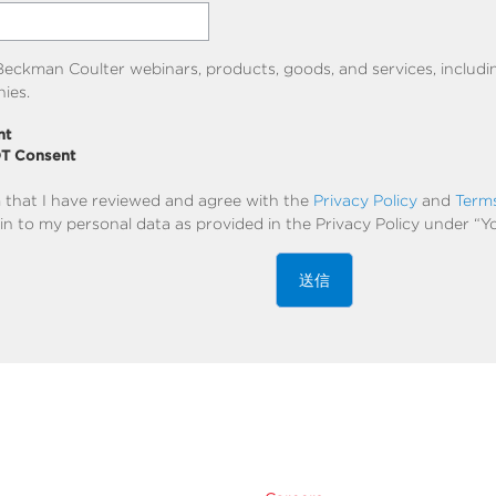
eckman Coulter webinars, products, goods, and services, includi
ies.
nt
OT Consent
m that I have reviewed and agree with the
Privacy Policy
and
Term
in to my personal data as provided in the Privacy Policy under “Y
送信