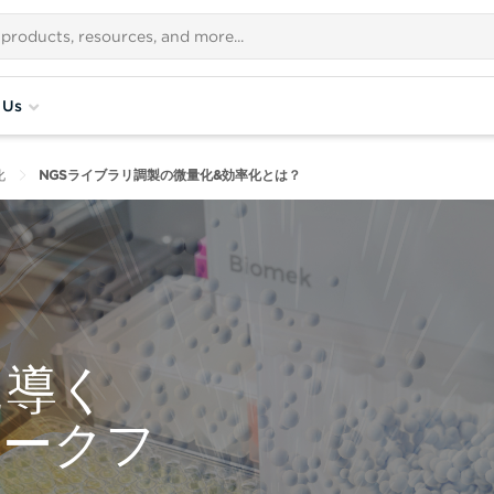
 Us
化
NGSライブラリ調製の微量化&効率化とは？
に導く
ワークフ