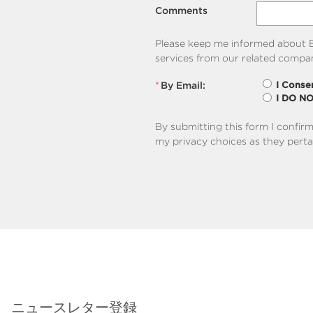
Comments
Please keep me informed about B
services from our related compan
*
By Email:
I Conse
I DO N
By submitting this form I confir
my privacy choices as they perta
ニュースレター登録