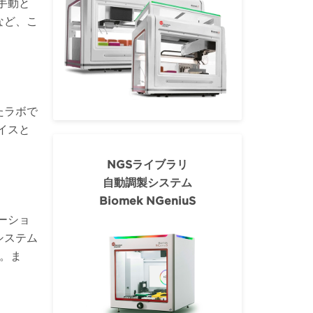
手動と
など、こ
たラボで
イスと
NGSライブラリ
自動調製システム
Biomek NGeniuS
ーショ
システム
す。ま