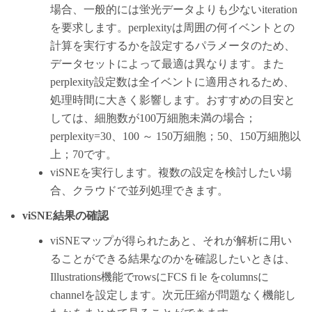
場合、一般的には蛍光データよりも少ないiteration
を要求します。perplexityは周囲の何イベントとの
計算を実行するかを設定するパラメータのため、
データセットによって最適は異なります。また
perplexity設定数は全イベントに適用されるため、
処理時間に大きく影響します。おすすめの目安と
しては、細胞数が100万細胞未満の場合；
perplexity=30、100 ～ 150万細胞；50、150万細胞以
上；70です。
viSNEを実行します。複数の設定を検討したい場
合、クラウドで並列処理できます。
viSNE結果の確認
viSNEマップが得られたあと、それが解析に用い
ることができる結果なのかを確認したいときは、
Illustrations機能でrowsにFCS fi le をcolumnsに
channelを設定します。次元圧縮が問題なく機能し