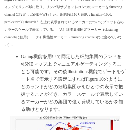
ィングでリンパ球に絞り、リンパ球サブセットの６つのマーカーをclustering
channel に設定しviSNEを実行した。細胞数は10万細胞：iteration=1000,
perplexity=30, thera=0.5. 左上に表示されているマーカーについてプロット右の
カラースケールで表示している。（A）細胞集団同定マーカー（clustering
channelsに使用）、（B）機能性マーカー（clustering channelsには含めていな
い）。
Gating機能を用いて同定した細胞集団のランドを
viSNEマップ上でマニュアルゲーティングするこ
とも可能です。その後Illustrations機能でゲートをゲ
ート名で表示する設定にすればFigure 10のように
どのランドがどの細胞集団かをひとつの表示で把
握することができ、カラースケールで表示してい
るマーカーがどの集団で強く発現しているかを知
る助けとなります。