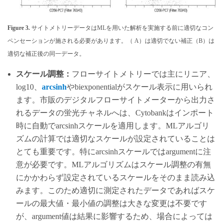
Figure 3.
サイトメトリーデータはMLを用いた解析を実施する前に適切なコン
ペンセーションが施される必要があります。（ A）は適切でない補正（B）は
適切な補正後の同一データ。
スケール調整：
フローサイトメトリーでは主にリニア、
log10、
arcsinh
やbiexponentialがスケール表示に用いられ
ます。市販のデジタルフローサイトメーターから出力さ
れるデータの蛍光チャネルへは、Cytobankはインポート
時に自動でarcsinhスケールを適用します。MLアルゴリ
ズムの計算では適切なスケールが設定されていることは
とても重要です。特にarcsinhスケールではargumentに注
意が必要です。MLアルゴリズムはスケール調整の有無
にかかわらず設定されているスケールをそのまま読み込
みます。このため適切に測定されたデータであればスケ
ールの最大値・最小値の調整は大きな変更は不要です
が、argument値は結果に影響するため、場合によっては