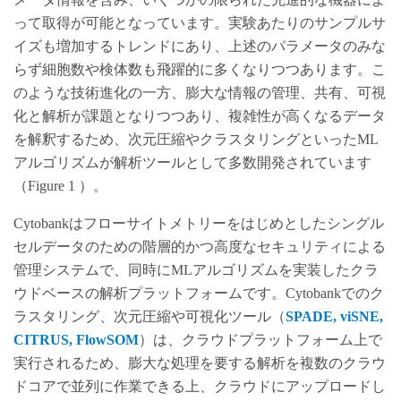
って取得が可能となっています。実験あたりのサンプルサ
イズも増加するトレンドにあり、上述のパラメータのみな
らず細胞数や検体数も飛躍的に多くなりつつあります。こ
のような技術進化の一方、膨大な情報の管理、共有、可視
化と解析が課題となりつつあり、複雑性が高くなるデータ
を解釈するため、次元圧縮やクラスタリングといったML
アルゴリズムが解析ツールとして多数開発されています
（Figure 1 ）。
Cytobankはフローサイトメトリーをはじめとしたシングル
セルデータのための階層的かつ高度なセキュリティによる
管理システムで、同時にMLアルゴリズムを実装したクラ
ウドベースの解析プラットフォームです。Cytobankでのク
ラスタリング、次元圧縮や可視化ツール（
SPADE,
viSNE,
CITRUS,
FlowSOM
）は、クラウドプラットフォーム上で
実行されるため、膨大な処理を要する解析を複数のクラウ
ドコアで並列に作業できる上、クラウドにアップロードし