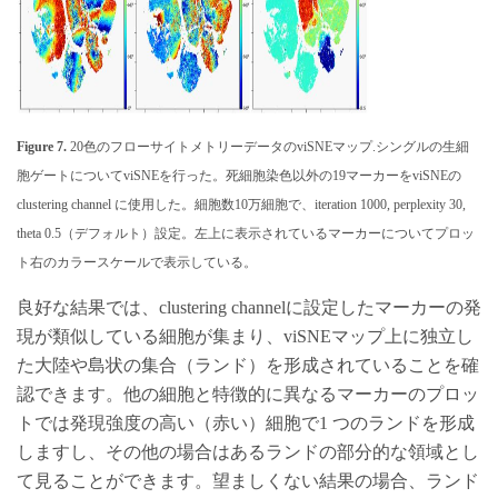
Figure 7.
20色のフローサイトメトリーデータのviSNEマップ.シングルの生細
胞ゲートについてviSNEを行った。死細胞染色以外の19マーカーをviSNEの
clustering channel に使用した。細胞数10万細胞で、iteration 1000, perplexity 30,
theta 0.5（デフォルト）設定。左上に表示されているマーカーについてプロッ
ト右のカラースケールで表示している。
良好な結果では、clustering channelに設定したマーカーの発
現が類似している細胞が集まり、viSNEマップ上に独立し
た大陸や島状の集合（ランド）を形成されていることを確
認できます。他の細胞と特徴的に異なるマーカーのプロッ
トでは発現強度の高い（赤い）細胞で1 つのランドを形成
しますし、その他の場合はあるランドの部分的な領域とし
て見ることができます。望ましくない結果の場合、ランド