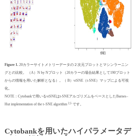
Figure 1.
20カラーサイトメトリーデータの２次元プロットとマシンラーニン
グとの比較。 （A）N by Nプロット（20カラーの場合結果として190プロット
からの情報を用いた解析となる）。（ B）viSNE（t-SNE）マップによる可視
化。
NOTE：Cytobankで用いるviSNEはt-SNEアルゴリズムをベースとしたBarnes–
2,5
Hut implementation of the t–SNE algorithm
です。
Cytobankを用いたハイパラメータデ