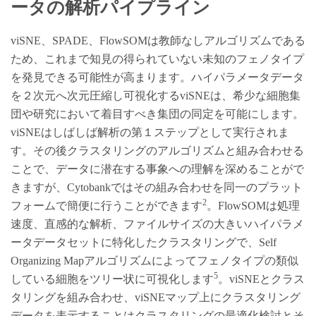
ータの解析パイプライン
viSNE、SPADE、FlowSOMは教師なしアルゴリズムである
ため、これまで知見の得られていない未知のフェノタイプ
を発見できる可能性が高まります。ハイパラメータデータ
を２次元へ次元圧縮し可視化するviSNEは、希少な細胞集
団や研究において着目すべき集団の同定を可能にします。
viSNEはしばしば解析の第１ステップとして実行されま
す。その後クラスタリングのアルゴリズムと組み合わせる
ことで、データに潜在する事象への理解を深めることがで
きますが、Cytobankではその組み合わせを同一のプラット
2
フォームで簡便に行うことができます
。FlowSOMは処理
速度、直感的な解析、ファイルサイズの大きいハイパラメ
ータデータセットに特化したクラスタリングで、Self
Organizing Mapアルゴリズムによってフェノタイプの類似
5
している細胞をツリー状に可視化します
。viSNEとクラス
タリングを組み合わせ、viSNEマップ上にクラスタリング
データを表示することはクラスタリングの最適化検討とそ