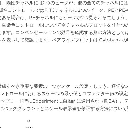
は、陽性チャネルには2つのピークが、他の全てのチャネルに
陽性コントロールではFITCチャネルに2つのピーク、PEとPE
である場合は、PEチャネルにもピークが2つ見られるでしょう
う。単染色コントロールについて全チャネルのプロットをひとつ
ちます。コンペンセーションの効果を確認する別の方法として
確認します。ペアワイズプロットは Cytobank のIllustrat
考慮すべき重要な要素の一つがスケール設定でしょう。適切な
コントロールにおけるスケールの最小値とコファクター値の設
アップロード時にExperimentに自動的に適用され（図3A
次にバックグラウンドとスケール表示値を修正する方法について