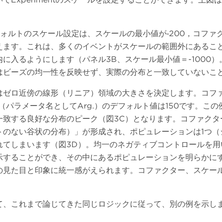
ルトのスケール設定は、スケールの最小値が‐200，コファク
えます。これは、多くのイベントがスケールの範囲外にあるこ
に入るようにします（パネル3B、スケール最小値＝-1000
はビーズの均一性を反映せず、実際の分布と一致していないこ
はゼロ近傍の線形（リニア）領域の大きさを決定します。コフ
ター（パラメータ名としてArg.）のデフォルト値は150です。
一致する良好な分布のピーク（図3C）となります。コファクタ
トのない谷状の分布）」が形成され、ポピュレーションは1つ（
れてしまいます（図3D）。均一のネガティブコントロールを用
示することができ、その中にあるポピュレーションを明らかに
の見た目と印象に統一感がえられます。コファクター、スケー
て、これまで論じてきた同じロジックに従って、別の例を示し