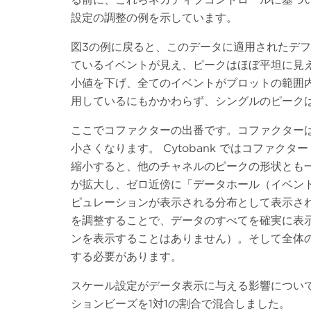
設定の調整の例を示しています。
図3の例に戻ると、このデータに適用されたデフォ
ているイベントが見え、ピークはほぼ平坦に見
小値を下げ、全てのイベントがプロットの範囲内
用しているにもかかわらず、シングルのピーク
ここでコファクターの出番です。コファクター
小さくなります。 Cytobank ではコファク
縮小すると、他のチャネルのピークの形状とも
が拡大し、ゼロ近傍に「データホール（イベン
ピュレーションが表示される分布として表示さ
を調整することで、データのすべてを確実に表
ンを表示することはありません）。そして全体
する必要があります。
スケール設定がデータ表示に与える影響につい
ションビーズを1対1の割合で混合しました。