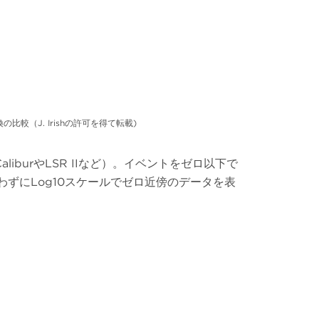
（J. Irishの許可を得て転載)
burやLSR IIなど）。イベントをゼロ以下で
ルを使わずにLog10スケールでゼロ近傍のデータを表