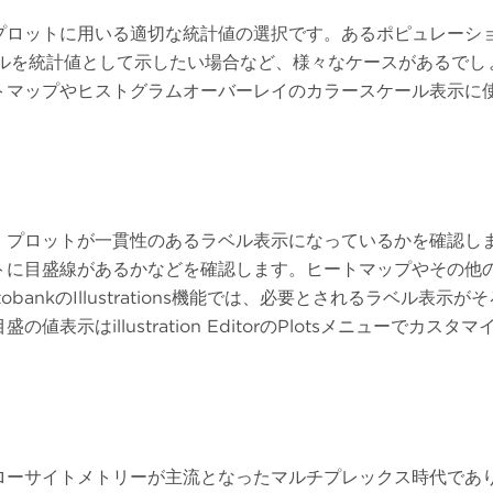
ロットに用いる適切な統計値の選択です。あるポピュレーション
ルを統計値として示したい場合など、様々なケースがあるでしょう
トマップやヒストグラムオーバーレイのカラースケール表示に
、プロットが一貫性のあるラベル表示になっているかを確認し
トに目盛線があるかなどを確認します。ヒートマップやその他
bankのIllustrations機能では、必要とされるラベル表
示はillustration EditorのPlotsメニューでカスタ
ローサイトメトリーが主流となったマルチプレックス時代であ