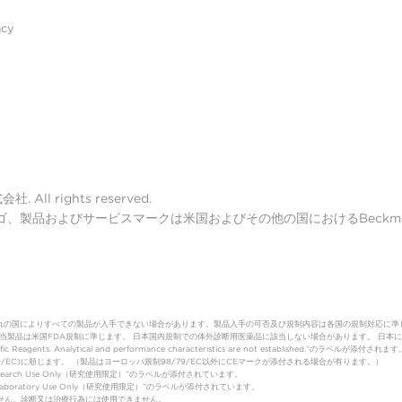
acy
ll rights reserved.
lter ロゴ、製品およびサービスマークは米国およびその他の国におけるBeckman 
れの国によりすべての製品が入手できない場合があります。製品入手の可否及び規制内容は各国の規制対応に準
（体外診断用医薬品）該当製品は米国FDA規制に準じます。 日本国内規制での体外診断用医薬品に該当しない場合があります。
fic Reagents. Analytical and performance characteristics are not established.”のラベルが添付されます
制(98/79/EC)に順じます。 （製品はヨーロッパ規制98/79/EC以外にCEマークが添付される場合が有ります。）
Research Use Only（研究使用限定）”のラベルが添付されています。
は”Laboratory Use Only（研究使用限定）”のラベルが添付されています。
はありません。診断又は治療行為には使用できません。