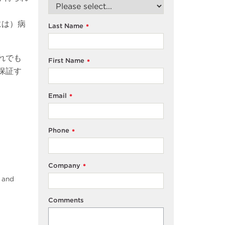
には）病
Last Name
*
れでも
First Name
*
保証す
Email
*
Phone
*
Company
*
E and
Comments