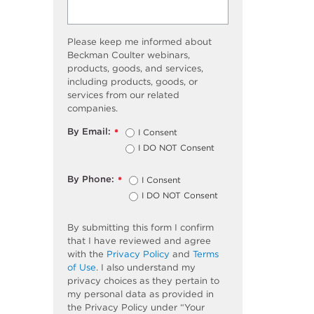
Please keep me informed about
Beckman Coulter webinars,
products, goods, and services,
including products, goods, or
services from our related
companies.
By Email:
I Consent
*
I DO NOT Consent
By Phone:
I Consent
*
I DO NOT Consent
By submitting this form I confirm
that I have reviewed and agree
with the
Privacy Policy
and
Terms
of Use
. I also understand my
privacy choices as they pertain to
my personal data as provided in
the Privacy Policy under “Your