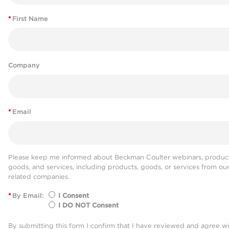
*
First Name
Company
*
Email
Please keep me informed about Beckman Coulter webinars, product
goods, and services, including products, goods, or services from ou
related companies.
*
By Email:
I Consent
I DO NOT Consent
By submitting this form I confirm that I have reviewed and agree w