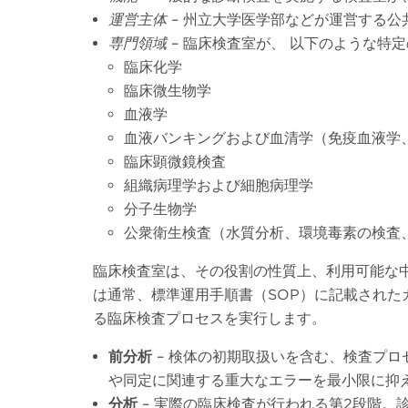
運営主体
– 州立大学医学部などが運営する
専門領域
– 臨床検査室が、 以下のような特
臨床化学
臨床微生物学
血液学
血液バンキングおよび血清学（免疫血液学
臨床顕微鏡検査
組織病理学および細胞病理学
分子生物学
公衆衛生検査（水質分析、環境毒素の検査
臨床検査室は、その役割の性質上、利用可能な
は通常、標準運用手順書（SOP）に記載された
る臨床検査プロセスを実行します。
前分析
– 検体の初期取扱いを含む、検査プ
や同定に関連する重大なエラーを最小限に抑
分析
– 実際の臨床検査が行われる第2段階。