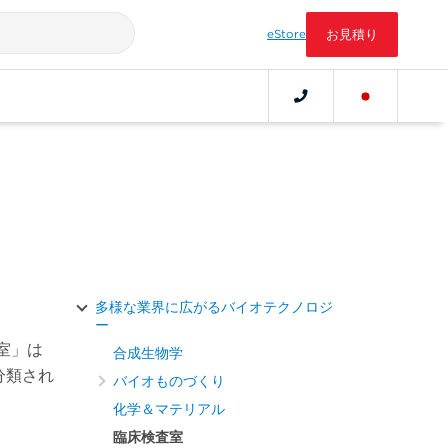
eStore
お見積り
多様な業界に広がるバイオテクノロジ
ー
室」は
合成生物学
分類され
バイオものづくり
化学＆マテリアル
臨床検査室