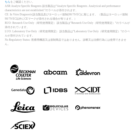
ちら
をご確認ください。
ASR:Analyte Specific Reagents 該当製品は”Analyte Specific Reagents. Analytical and performance
characteristics are not established.”のラベルが添付されます。
CE: In Vitro Diagnostic該当製品及びヨーロッパ規制(98/79/EC)に順じます。 （製品はヨーロッパ規制
98/79/EC以外にCEマークが添付される場合が有ります。）
RUO: Research Use Only（研究使用限定） 該当製品は”Research Use Only（研究使用限定）”のラベルが
添付されています。
LUO: Laboratory Use Only（研究使用限定） 該当製品は”Laboratory Use Only（研究使用限定）”のラベ
ルが添付されています。
No Regulatory Status: 医療用機器又は規制商品ではありません。診断又は治療行為には使用できませ
ん。