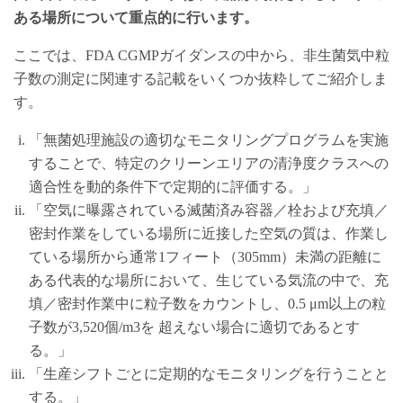
ある場所について重点的に行います。
ここでは、FDA CGMPガイダンスの中から、非生菌気中粒
子数の測定に関連する記載をいくつか抜粋してご紹介しま
す。
「無菌処理施設の適切なモニタリングプログラムを実施
することで、特定のクリーンエリアの清浄度クラスへの
適合性を動的条件下で定期的に評価する。」
「空気に曝露されている滅菌済み容器／栓および充填／
密封作業をしている場所に近接した空気の質は、作業し
ている場所から通常1フィート（305mm）未満の距離に
ある代表的な場所において、生じている気流の中で、充
填／密封作業中に粒子数をカウントし、0.5 μm以上の粒
子数が3,520個/m3を 超えない場合に適切であるとす
る。」
「生産シフトごとに定期的なモニタリングを行うことと
する。」