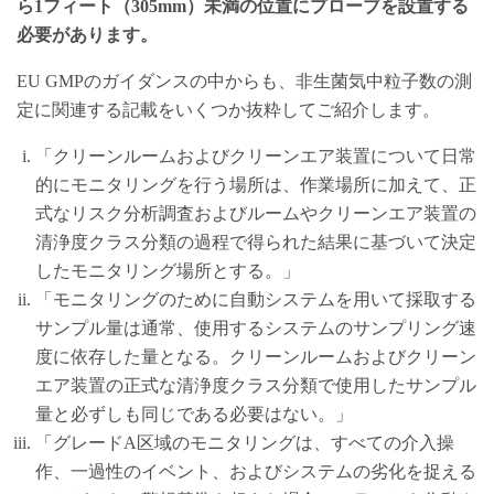
ら1フィート（305mm）未満の位置にプローブを設置する
必要があります。
EU GMPのガイダンスの中からも、非生菌気中粒子数の測
定に関連する記載をいくつか抜粋してご紹介します。
「クリーンルームおよびクリーンエア装置について日常
的にモニタリングを行う場所は、作業場所に加えて、正
式なリスク分析調査およびルームやクリーンエア装置の
清浄度クラス分類の過程で得られた結果に基づいて決定
したモニタリング場所とする。」
「モニタリングのために自動システムを用いて採取する
サンプル量は通常、使用するシステムのサンプリング速
度に依存した量となる。クリーンルームおよびクリーン
エア装置の正式な清浄度クラス分類で使用したサンプル
量と必ずしも同じである必要はない。」
「グレードA区域のモニタリングは、すべての介入操
作、一過性のイベント、およびシステムの劣化を捉える