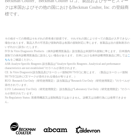
Beckman Coulter、Beckman Coulter ロゴ、製品およびサービスマー
クは米国およびその他の国におけるBeckman Coulter, Inc. の登録商
標です。
その他すべての商標はそれぞれの所有者の財産です。 それぞれの国によりすべての製品が入手できない
場合があります。製品入手の可否及び規制内容は各国の規制対応に準じます。各製品は次の規制表示の
いずれかに該当いたします。
IVD:In Vitro Diagnostic Products （体外診断用医薬品）該当製品は米国FDA規制に準じます。 日本国内
規制での体外診断用医薬品に該当しない場合があります。 日本における体外診断用医薬品に関しては
こ
ちら
をご確認ください。
ASR:Analyte Specific Reagents 該当製品は”Analyte Specific Reagents. Analytical and performance
characteristics are not established.”のラベルが添付されます。
CE: In Vitro Diagnostic該当製品及びヨーロッパ規制(98/79/EC)に順じます。 （製品はヨーロッパ規制
98/79/EC以外にCEマークが添付される場合が有ります。）
RUO: Research Use Only（研究使用限定） 該当製品は”Research Use Only（研究使用限定）”のラベルが
添付されています。
LUO: Laboratory Use Only（研究使用限定） 該当製品は”Laboratory Use Only（研究使用限定）”のラベ
ルが添付されています。
No Regulatory Status: 医療用機器又は規制商品ではありません。診断又は治療行為には使用できませ
ん。