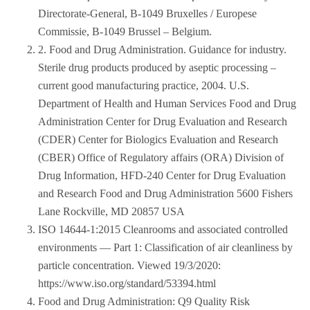
Directorate-General, B-1049 Bruxelles / Europese
Commissie, B-1049 Brussel – Belgium.
2. Food and Drug Administration. Guidance for industry.
Sterile drug products produced by aseptic processing –
current good manufacturing practice, 2004. U.S.
Department of Health and Human Services Food and Drug
Administration Center for Drug Evaluation and Research
(CDER) Center for Biologics Evaluation and Research
(CBER) Office of Regulatory affairs (ORA) Division of
Drug Information, HFD-240 Center for Drug Evaluation
and Research Food and Drug Administration 5600 Fishers
Lane Rockville, MD 20857 USA
ISO 14644-1:2015 Cleanrooms and associated controlled
environments — Part 1: Classification of air cleanliness by
particle concentration. Viewed 19/3/2020:
https://www.iso.org/standard/53394.html
Food and Drug Administration: Q9 Quality Risk