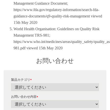
Management Guidance Document;
https://www.fda.gov/regulatory-information/search-fda-
guidance-documents/q9-quality-risk-management viewed
15th May 2020
World Health Organisation: Guidelines on Quality Risk
Management TRS-981;
https://www.who.int/medicines/areas/quality_safety/quality
981.pdf viewed 15th May 2020
お問い合わせ
製品カテゴリ
*
お問い合わせ内容
*