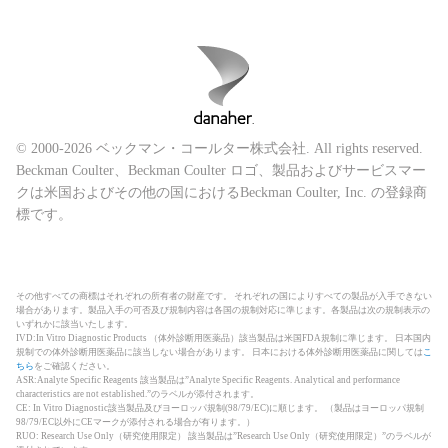
© 2000-2026 ベックマン・コールター株式会社. All rights reserved.
Beckman Coulter、Beckman Coulter ロゴ、製品およびサービスマー
クは米国およびその他の国におけるBeckman Coulter, Inc. の登録商
標です。
その他すべての商標はそれぞれの所有者の財産です。 それぞれの国によりすべての製品が入手できない
場合があります。製品入手の可否及び規制内容は各国の規制対応に準じます。各製品は次の規制表示の
いずれかに該当いたします。
IVD:In Vitro Diagnostic Products （体外診断用医薬品）該当製品は米国FDA規制に準じます。 日本国内
規制での体外診断用医薬品に該当しない場合があります。 日本における体外診断用医薬品に関しては
こ
ちら
をご確認ください。
ASR:Analyte Specific Reagents 該当製品は”Analyte Specific Reagents. Analytical and performance
characteristics are not established.”のラベルが添付されます。
CE: In Vitro Diagnostic該当製品及びヨーロッパ規制(98/79/EC)に順じます。 （製品はヨーロッパ規制
98/79/EC以外にCEマークが添付される場合が有ります。）
RUO: Research Use Only（研究使用限定） 該当製品は”Research Use Only（研究使用限定）”のラベルが