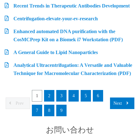
Recent Trends in Therapeutic Antibodies Development
Centrifugation-elevate-your-ev-research
Enhanced automated DNA purification with the
CosMCPrep Kit on a Biomek i7 Workstation (PDF)
A General Guide to Lipid Nanoparticles
Analytical Ultracentrifugation: A Versatile and Valuable
Technique for Macromolecular Characterization (PDF)
1
2
3
4
5
6
Prev
Next
7
8
9
お問い合わせ