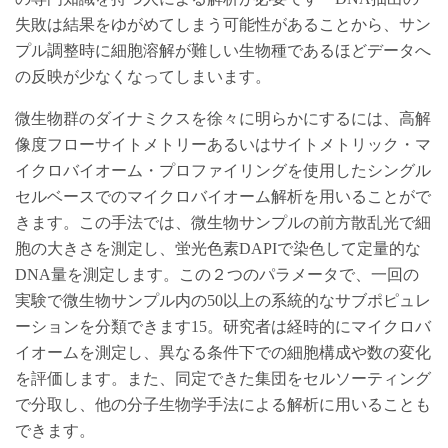
失敗は結果をゆがめてしまう可能性があることから、サン
プル調整時に細胞溶解が難しい生物種であるほどデータへ
の反映が少なくなってしまいます。
微生物群のダイナミクスを徐々に明らかにするには、高解
像度フローサイトメトリーあるいはサイトメトリック・マ
イクロバイオーム・プロファイリングを使用したシングル
セルベースでのマイクロバイオーム解析を用いることがで
きます。この手法では、微生物サンプルの前方散乱光で細
胞の大きさを測定し、蛍光色素DAPIで染色して定量的な
DNA量を測定します。この２つのパラメータで、一回の
実験で微生物サンプル内の50以上の系統的なサブポピュレ
ーションを分類できます15。研究者は経時的にマイクロバ
イオームを測定し、異なる条件下での細胞構成や数の変化
を評価します。また、同定できた集団をセルソーティング
で分取し、他の分子生物学手法による解析に用いることも
できます。