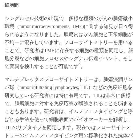
細胞間
シングルセル技術の出現で、多様な種類のがんの腫瘍微小
環境（tumor microenvironments, TME)に関する知見が日々得
られるようになりました。腫瘍内はがん細胞と正常細胞が
不均一に混在しています。フローサイトメトリーを用いる
ことで、研究者はTMEに存在する細胞の種類を同定し、細
胞分裂などの細胞プロセスやシグナル伝達イベント、そし
9
て変異を検出することが可能です
。
マルチプレックスフローサイトメトリーは、腫瘍浸潤リン
パ球（tumor infiltrating lymphocytes, TIL）などの免疫細胞を
研究している研究者には特に有用です。TILは非常に多様
で、腫瘍細胞に対する免疫応答が増強されることも弱まる
こともあります。研究者は、イムノフェノタイピングと呼
ばれる手法を使って細胞表面のバイオマーカーを解析し、
TILのサブタイプを同定します。現在ではフローサイトメ
トリーのイムノフェノタイピング用の標準化された抗体パ