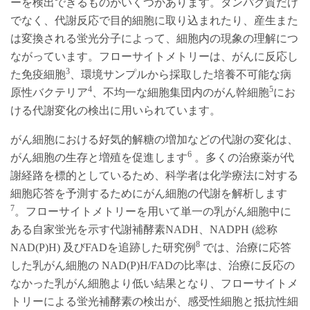
ーを検出できるものがいくつかあります。タンパク質だけ
でなく、代謝反応で目的細胞に取り込まれたり、産生また
は変換される蛍光分子によって、細胞内の現象の理解につ
ながっています。フローサイトメトリーは、がんに反応し
3
た免疫細胞
、環境サンプルから採取した培養不可能な病
4
5
原性バクテリア
、不均一な細胞集団内のがん幹細胞
にお
ける代謝変化の検出に用いられています。
がん細胞における好気的解糖の増加などの代謝の変化は、
6
がん細胞の生存と増殖を促進します
。多くの治療薬が代
謝経路を標的としているため、科学者は化学療法に対する
細胞応答を予測するためにがん細胞の代謝を解析します
7
。フローサイトメトリーを用いて単一の乳がん細胞中に
ある自家蛍光を示す代謝補酵素NADH、NADPH (総称
8
NAD(P)H) 及びFADを追跡した研究例
では、治療に応答
した乳がん細胞の NAD(P)H/FADの比率は、治療に反応の
なかった乳がん細胞より低い結果となり、フローサイトメ
トリーによる蛍光補酵素の検出が、感受性細胞と抵抗性細