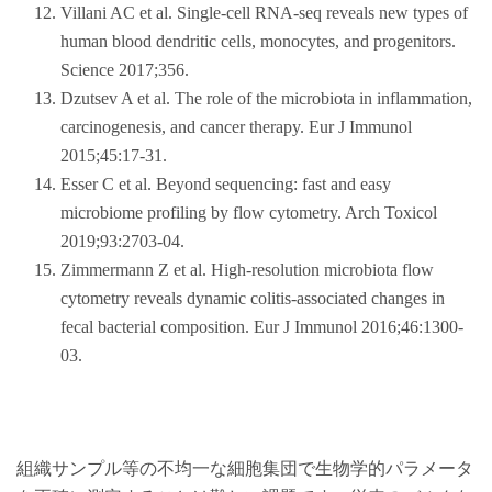
Villani AC et al. Single-cell RNA-seq reveals new types of
human blood dendritic cells, monocytes, and progenitors.
Science 2017;356.
Dzutsev A et al. The role of the microbiota in inflammation,
carcinogenesis, and cancer therapy. Eur J Immunol
2015;45:17-31.
Esser C et al. Beyond sequencing: fast and easy
microbiome profiling by flow cytometry. Arch Toxicol
2019;93:2703-04.
Zimmermann Z et al. High-resolution microbiota flow
cytometry reveals dynamic colitis-associated changes in
fecal bacterial composition. Eur J Immunol 2016;46:1300-
03.
組織サンプル等の不均一な細胞集団で生物学的パラメータ