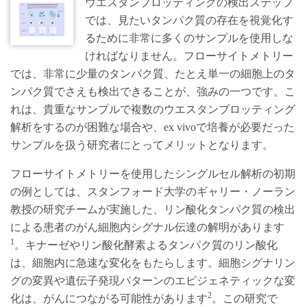
ウエスタンブロッティングの検出ステップ
では、見たいタンパク質の存在を視覚化す
るために非常に多くのサンプルを使用しな
ければなりません。フローサイトメトリー
では、非常に少量のタンパク質、たとえ単一の細胞上のタ
ンパク質でさえも検出できることが、強みの一つです。こ
れは、貴重なサンプルで複数のウエスタンブロッティング
解析をするのが困難な場合や、ex vivoで培養が必要だった
サンプルを扱う研究者にとってメリットとなります。
フローサイトメトリーを使用したシングルセル解析の初期
の例としては、スタンフォード大学のギャリー・ノーラン
教授の研究チームが実施した、リン酸化タンパク質の検出
による患者のがん細胞内シグナル伝達の解明があります
1
。キナーゼやリン酸化酵素よるタンパク質のリン酸化
は、細胞内に急速な変化をもたらします。細胞シグナリン
グの変異や遺伝子発現パターンのエピジェネティックな変
2
化は、がんにつながる可能性があります
。この研究で