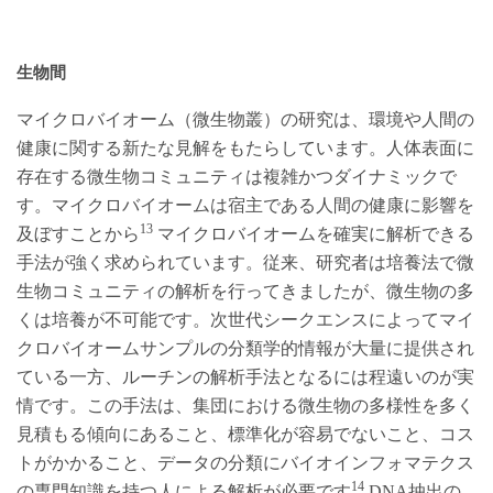
生物間
マイクロバイオーム（微生物叢）の研究は、環境や人間の
健康に関する新たな見解をもたらしています。人体表面に
存在する微生物コミュニティは複雑かつダイナミックで
す。マイクロバイオームは宿主である人間の健康に影響を
13
及ぼすことから
マイクロバイオームを確実に解析できる
手法が強く求められています。従来、研究者は培養法で微
生物コミュニティの解析を行ってきましたが、微生物の多
くは培養が不可能です。次世代シークエンスによってマイ
クロバイオームサンプルの分類学的情報が大量に提供され
ている一方、ルーチンの解析手法となるには程遠いのが実
情です。この手法は、集団における微生物の多様性を多く
見積もる傾向にあること、標準化が容易でないこと、コス
トがかかること、データの分類にバイオインフォマテクス
14
の専門知識を持つ人による解析が必要です
DNA抽出の