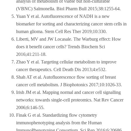
analysis of metabolism of viable but non-culturable
(VBNC) Salmonella. Biol Pharm Bull 2015;38:1255-64.
Yuan Y et al. Autofluorescence of NADH is a new
biomarker for sorting and characterizing cancer stem cells in
human glioma. Stem Cell Res Ther 2019;10:330.
Liberti, MV and JW Locasale. The Warburg effect: How
does it benefit cancer cells? Trends Biochem Sci
2016;41:211-18.
Zhao Y et al. Targeting cellular metabolism to improve
cancer therapeutics. Cell Death Dis 2013;4:e532.
Shah AT et al. Autofluorescence flow sorting of breast
cancer cell metabolism. J Biophotonics 2017;10:1026-33.
Irish JM et al. Mapping normal and cancer cell signalling
networks: towards single-cell proteomics. Nat Rev Cancer
2006;6:146-55.
Finak G et al. Standardizing flow cytometry
immunophenotyping analysis from the Human
ImmunoPhenotyping Consortium. Sci Rep 2016;6:20686.