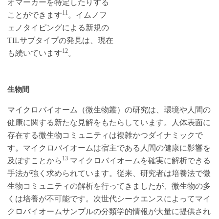
オマーカーを特定したりする
11
ことができます
。イムノフ
ェノタイピングによる新規の
TILサブタイプの発見は、現在
12
も続いています
。
生物間
マイクロバイオーム（微生物叢）の研究は、環境や人間の
健康に関する新たな見解をもたらしています。人体表面に
存在する微生物コミュニティは複雑かつダイナミックで
す。マイクロバイオームは宿主である人間の健康に影響を
13
及ぼすことから
マイクロバイオームを確実に解析できる
手法が強く求められています。従来、研究者は培養法で微
生物コミュニティの解析を行ってきましたが、微生物の多
くは培養が不可能です。次世代シークエンスによってマイ
クロバイオームサンプルの分類学的情報が大量に提供され