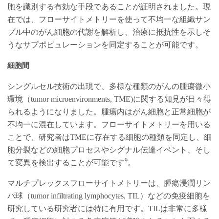
胞を識別する有効な手段であることが証明されました。現
在では、フローサイトメトリーを使って不均一な組織サン
プル中のがん細胞の代謝を解析し、治療に抵抗性を示しそ
うなサプポピュレーションを同定することが可能です。
細胞間
シングルセル技術の出現で、多様な種類のがんの腫瘍微小
環境（tumor microenvironments, TME)に関する知見が日々得
られるようになりました。腫瘍内はがん細胞と正常細胞が
不均一に混在しています。フローサイトメトリーを用いる
ことで、研究者はTMEに存在する細胞の種類を同定し、細
胞分裂などの細胞プロセスやシグナル伝達イベント、そし
9
て変異を検出することが可能です
。
マルチプレックスフローサイトメトリーは、腫瘍浸潤リン
パ球（tumor infiltrating lymphocytes, TIL）などの免疫細胞を
研究している研究者には特に有用です。TILは非常に多様