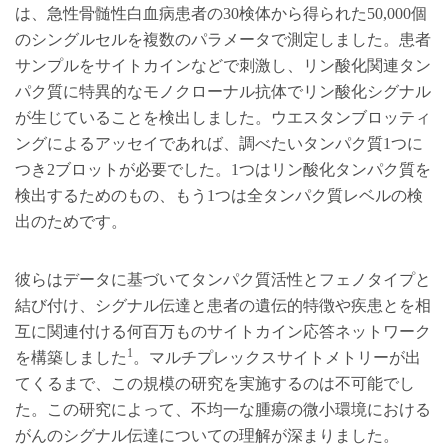
は、急性骨髄性白血病患者の30検体から得られた50,000個
のシングルセルを複数のパラメータで測定しました。患者
サンプルをサイトカインなどで刺激し、リン酸化関連タン
パク質に特異的なモノクローナル抗体でリン酸化シグナル
が生じていることを検出しました。ウエスタンブロッティ
ングによるアッセイであれば、調べたいタンパク質1つに
つき2ブロットが必要でした。1つはリン酸化タンパク質を
検出するためのもの、もう1つは全タンパク質レベルの検
出のためです。
彼らはデータに基づいてタンパク質活性とフェノタイプと
結び付け、シグナル伝達と患者の遺伝的特徴や疾患とを相
互に関連付ける何百万ものサイトカイン応答ネットワーク
1
を構築しました
。マルチプレックスサイトメトリーが出
てくるまで、この規模の研究を実施するのは不可能でし
た。この研究によって、不均一な腫瘍の微小環境における
がんのシグナル伝達についての理解が深まりました。