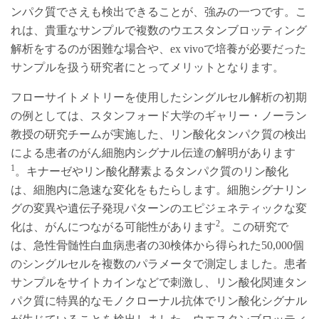
ンパク質でさえも検出できることが、強みの一つです。こ
れは、貴重なサンプルで複数のウエスタンブロッティング
解析をするのが困難な場合や、ex vivoで培養が必要だった
サンプルを扱う研究者にとってメリットとなります。
フローサイトメトリーを使用したシングルセル解析の初期
の例としては、スタンフォード大学のギャリー・ノーラン
教授の研究チームが実施した、リン酸化タンパク質の検出
による患者のがん細胞内シグナル伝達の解明があります
1
。キナーゼやリン酸化酵素よるタンパク質のリン酸化
は、細胞内に急速な変化をもたらします。細胞シグナリン
グの変異や遺伝子発現パターンのエピジェネティックな変
2
化は、がんにつながる可能性があります
。この研究で
は、急性骨髄性白血病患者の30検体から得られた50,000個
のシングルセルを複数のパラメータで測定しました。患者
サンプルをサイトカインなどで刺激し、リン酸化関連タン
パク質に特異的なモノクローナル抗体でリン酸化シグナル