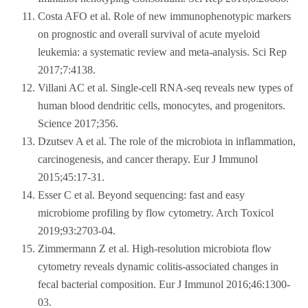
Costa AFO et al. Role of new immunophenotypic markers
on prognostic and overall survival of acute myeloid
leukemia: a systematic review and meta-analysis. Sci Rep
2017;7:4138.
Villani AC et al. Single-cell RNA-seq reveals new types of
human blood dendritic cells, monocytes, and progenitors.
Science 2017;356.
Dzutsev A et al. The role of the microbiota in inflammation,
carcinogenesis, and cancer therapy. Eur J Immunol
2015;45:17-31.
Esser C et al. Beyond sequencing: fast and easy
microbiome profiling by flow cytometry. Arch Toxicol
2019;93:2703-04.
Zimmermann Z et al. High-resolution microbiota flow
cytometry reveals dynamic colitis-associated changes in
fecal bacterial composition. Eur J Immunol 2016;46:1300-
03.