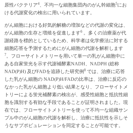
4
5
原性バクテリア
、不均一な細胞集団内のがん幹細胞
にお
ける代謝変化の検出に用いられています。
がん細胞における好気的解糖の増加などの代謝の変化は、
6
がん細胞の生存と増殖を促進します
。多くの治療薬が代
謝経路を標的としているため、科学者は化学療法に対する
細胞応答を予測するためにがん細胞の代謝を解析します
7
。フローサイトメトリーを用いて単一の乳がん細胞中に
ある自家蛍光を示す代謝補酵素NADH、NADPH (総称
8
NAD(P)H) 及びFADを追跡した研究例
では、治療に応答
した乳がん細胞の NAD(P)H/FADの比率は、治療に反応の
なかった乳がん細胞より低い結果となり、フローサイトメ
トリーによる蛍光補酵素の検出が、感受性細胞と抵抗性細
胞を識別する有効な手段であることが証明されました。現
在では、フローサイトメトリーを使って不均一な組織サン
プル中のがん細胞の代謝を解析し、治療に抵抗性を示しそ
うなサプポピュレーションを同定することが可能です。