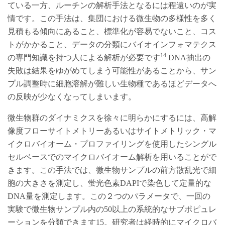
ている一方、ルーチンの解析手法となるには程遠いのが実
情です。この手法は、集団における微生物の多様性を多く
見積もる傾向にあること、標準化が容易でないこと、コス
トがかかること、データの分類にバイオインフォマテクス
14
の専門知識を持つ人による解析が必要です
DNA抽出の
失敗は結果をゆがめてしまう可能性があることから、サン
プル調整時に細胞溶解が難しい生物種であるほどデータへ
の反映が少なくなってしまいます。
微生物群のダイナミクスを徐々に明らかにするには、高解
像度フローサイトメトリーあるいはサイトメトリック・マ
イクロバイオーム・プロファイリングを使用したシングル
セルベースでのマイクロバイオーム解析を用いることがで
きます。この手法では、微生物サンプルの前方散乱光で細
胞の大きさを測定し、蛍光色素DAPIで染色して定量的な
DNA量を測定します。この２つのパラメータで、一回の
実験で微生物サンプル内の50以上の系統的なサブポピュレ
ーションを分類できます15。研究者は経時的にマイクロバ