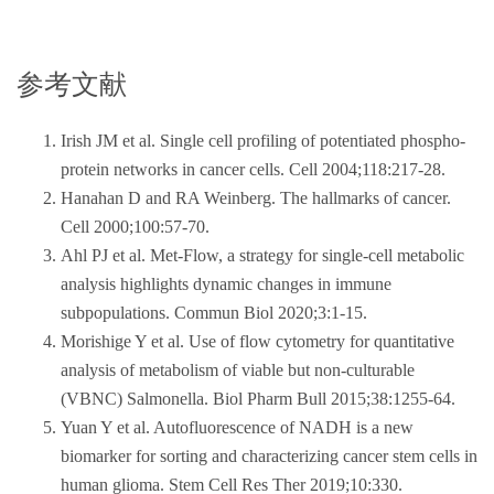
参考文献
Irish JM et al. Single cell profiling of potentiated phospho-
protein networks in cancer cells. Cell 2004;118:217-28.
Hanahan D and RA Weinberg. The hallmarks of cancer.
Cell 2000;100:57-70.
Ahl PJ et al. Met-Flow, a strategy for single-cell metabolic
analysis highlights dynamic changes in immune
subpopulations. Commun Biol 2020;3:1-15.
Morishige Y et al. Use of flow cytometry for quantitative
analysis of metabolism of viable but non-culturable
(VBNC) Salmonella. Biol Pharm Bull 2015;38:1255-64.
Yuan Y et al. Autofluorescence of NADH is a new
biomarker for sorting and characterizing cancer stem cells in
human glioma. Stem Cell Res Ther 2019;10:330.