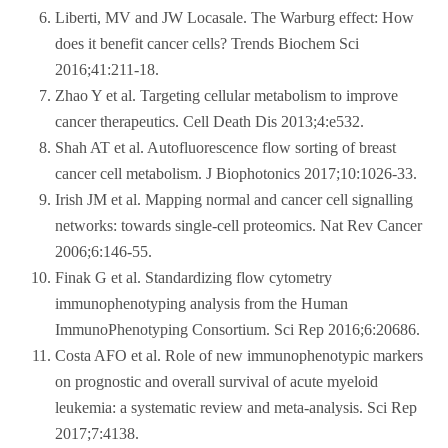
Liberti, MV and JW Locasale. The Warburg effect: How
does it benefit cancer cells? Trends Biochem Sci
2016;41:211-18.
Zhao Y et al. Targeting cellular metabolism to improve
cancer therapeutics. Cell Death Dis 2013;4:e532.
Shah AT et al. Autofluorescence flow sorting of breast
cancer cell metabolism. J Biophotonics 2017;10:1026-33.
Irish JM et al. Mapping normal and cancer cell signalling
networks: towards single-cell proteomics. Nat Rev Cancer
2006;6:146-55.
Finak G et al. Standardizing flow cytometry
immunophenotyping analysis from the Human
ImmunoPhenotyping Consortium. Sci Rep 2016;6:20686.
Costa AFO et al. Role of new immunophenotypic markers
on prognostic and overall survival of acute myeloid
leukemia: a systematic review and meta-analysis. Sci Rep
2017;7:4138.