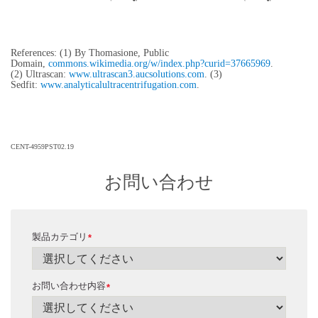
References: (1) By Thomasione, Public
Domain,
commons.wikimedia.org/w/index.php?curid=37665969
.
(2) Ultrascan:
www.ultrascan3.aucsolutions.com
. (3)
Sedfit:
www.analyticalultracentrifugation.com
.
CENT-4959PST02.19
お問い合わせ
製品カテゴリ
*
お問い合わせ内容
*