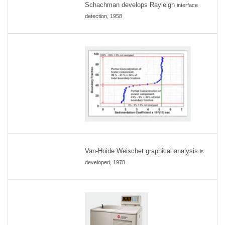
Schachman develops Rayleigh
interface
detection, 1958
Van-Hoide Weischet graphical analysis
is
developed, 1978