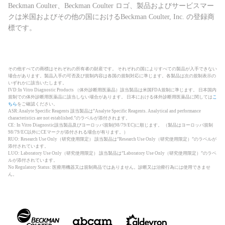
Beckman Coulter、Beckman Coulter ロゴ、製品およびサービスマー
クは米国およびその他の国におけるBeckman Coulter, Inc. の登録商
標です。
その他すべての商標はそれぞれの所有者の財産です。 それぞれの国によりすべての製品が入手できない
場合があります。製品入手の可否及び規制内容は各国の規制対応に準じます。各製品は次の規制表示の
いずれかに該当いたします。
IVD:In Vitro Diagnostic Products （体外診断用医薬品）該当製品は米国FDA規制に準じます。 日本国内
規制での体外診断用医薬品に該当しない場合があります。 日本における体外診断用医薬品に関しては
こ
ちら
をご確認ください。
ASR:Analyte Specific Reagents 該当製品は”Analyte Specific Reagents. Analytical and performance
characteristics are not established.”のラベルが添付されます。
CE: In Vitro Diagnostic該当製品及びヨーロッパ規制(98/79/EC)に順じます。 （製品はヨーロッパ規制
98/79/EC以外にCEマークが添付される場合が有ります。）
RUO: Research Use Only（研究使用限定） 該当製品は”Research Use Only（研究使用限定）”のラベルが
添付されています。
LUO: Laboratory Use Only（研究使用限定） 該当製品は”Laboratory Use Only（研究使用限定）”のラベ
ルが添付されています。
No Regulatory Status: 医療用機器又は規制商品ではありません。診断又は治療行為には使用できませ
ん。