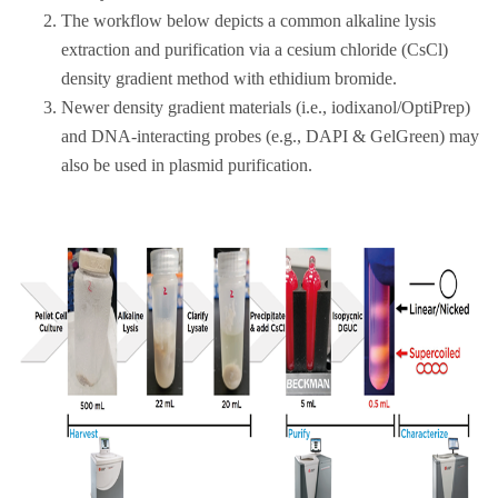
The workflow below depicts a common alkaline lysis
extraction and purification via a cesium chloride (CsCl)
density gradient method with ethidium bromide.
Newer density gradient materials (i.e., iodixanol/OptiPrep)
and DNA-interacting probes (e.g., DAPI & GelGreen) may
also be used in plasmid purification.