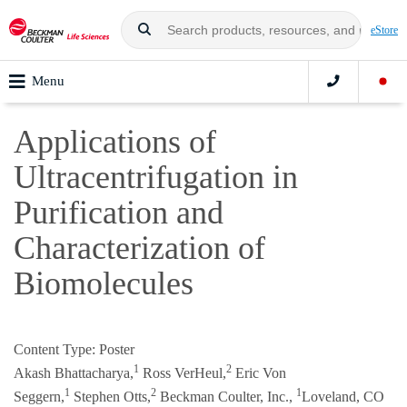
eStore
Menu
Applications of
Ultracentrifugation in
Purification and
Characterization of
Biomolecules
Content Type: Poster
1
2
Akash Bhattacharya,
Ross VerHeul,
Eric Von
1
2
1
Seggern,
Stephen Otts,
Beckman Coulter, Inc.,
Loveland, CO