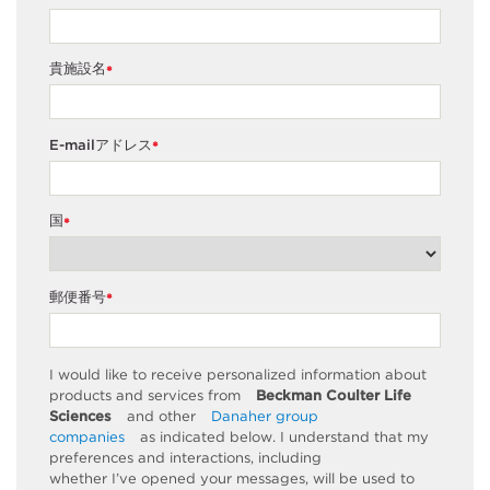
貴施設名
*
E-mailアドレス
*
国
*
郵便番号
*
I would like to receive personalized information about
products and services from
Beckman Coulter Life
Sciences
and other
Danaher group
companies
as
indicated
below. I understand that my
preferences and interactions, including
whether
I’ve
opened your messages, will be used to