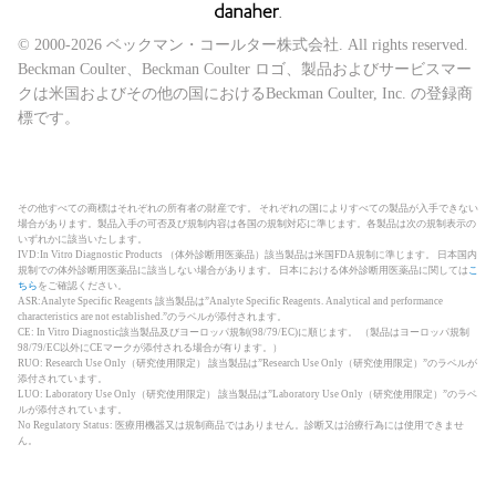
© 2000-2026 ベックマン・コールター株式会社. All rights reserved.
Beckman Coulter、Beckman Coulter ロゴ、製品およびサービスマー
クは米国およびその他の国におけるBeckman Coulter, Inc. の登録商
標です。
その他すべての商標はそれぞれの所有者の財産です。 それぞれの国によりすべての製品が入手できない
場合があります。製品入手の可否及び規制内容は各国の規制対応に準じます。各製品は次の規制表示の
いずれかに該当いたします。
IVD:In Vitro Diagnostic Products （体外診断用医薬品）該当製品は米国FDA規制に準じます。 日本国内
規制での体外診断用医薬品に該当しない場合があります。 日本における体外診断用医薬品に関しては
こ
ちら
をご確認ください。
ASR:Analyte Specific Reagents 該当製品は”Analyte Specific Reagents. Analytical and performance
characteristics are not established.”のラベルが添付されます。
CE: In Vitro Diagnostic該当製品及びヨーロッパ規制(98/79/EC)に順じます。 （製品はヨーロッパ規制
98/79/EC以外にCEマークが添付される場合が有ります。）
RUO: Research Use Only（研究使用限定） 該当製品は”Research Use Only（研究使用限定）”のラベルが
添付されています。
LUO: Laboratory Use Only（研究使用限定） 該当製品は”Laboratory Use Only（研究使用限定）”のラベ
ルが添付されています。
No Regulatory Status: 医療用機器又は規制商品ではありません。診断又は治療行為には使用できませ
ん。