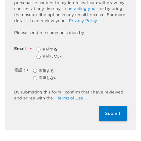
personalize content to my interests. I can withdraw my
consent at any time by
contacting you
or by using
the unsubscribe
option
in any email I receive. For more
details, I can review
your
Privacy Policy
.
Please send me communication by:
Email：
希望する
*
希望しない
電話：
希望する
*
希望しない
By
submitting
this
form
I confirm that I have reviewed
and
agree
with the
Terms of Use
.
Submit