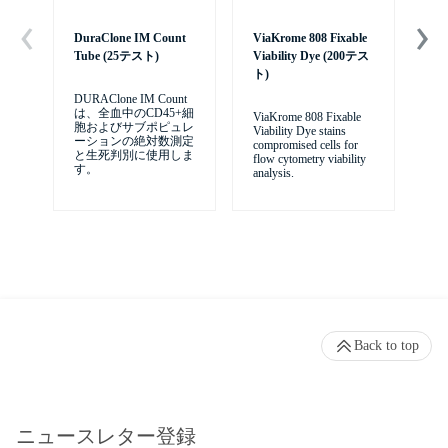
DuraClone IM Count
ViaKrome 808 Fixable
7-
Tube (25テスト)
Viability Dye (200テス
(2
ト)
DURAClone IM Count
7-A
は、全血中のCD45+細
ViaKrome 808 Fixable
胞およびサブポピュレ
Viability Dye stains
ーションの絶対数測定
compromised cells for
と生死判別に使用しま
flow cytometry viability
す。
analysis.
Back to top
ニュースレター登録