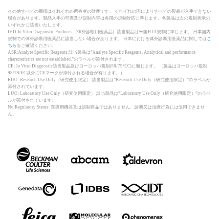
その他すべての商標はそれぞれの所有者の財産です。 それぞれの国によりすべての製品が入手できない
場合があります。製品入手の可否及び規制内容は各国の規制対応に準じます。各製品は次の規制表示の
いずれかに該当いたします。
IVD:In Vitro Diagnostic Products （体外診断用医薬品）該当製品は米国FDA規制に準じます。 日本国内
規制での体外診断用医薬品に該当しない場合があります。 日本における体外診断用医薬品に関しては
こ
ちら
をご確認ください。
ASR:Analyte Specific Reagents 該当製品は”Analyte Specific Reagents. Analytical and performance
characteristics are not established.”のラベルが添付されます。
CE: In Vitro Diagnostic該当製品及びヨーロッパ規制(98/79/EC)に順じます。 （製品はヨーロッパ規制
98/79/EC以外にCEマークが添付される場合が有ります。）
RUO: Research Use Only（研究使用限定） 該当製品は”Research Use Only（研究使用限定）”のラベルが
添付されています。
LUO: Laboratory Use Only（研究使用限定） 該当製品は”Laboratory Use Only（研究使用限定）”のラベ
ルが添付されています。
No Regulatory Status: 医療用機器又は規制商品ではありません。診断又は治療行為には使用できませ
ん。