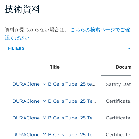
技術資料
資料が見つからない場合は、
こちらの検索ページでご確
認ください
FILTERS
Title
Document
DURAClone IM B Cells Tube, 25 tests, RUO
Safety Data S
DURAClone IM B Cells Tube, 25 Tests, RUO
Certificates o
DURAClone IM B Cells Tube, 25 Tests, RUO
Certificates o
DURAClone IM B Cells Tube, 25 Tests, RUO
Certificates o