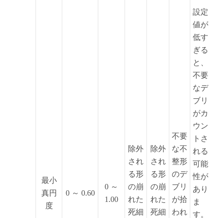
設定
値が
低す
ぎる
と、
不要
なデ
ブリ
がカ
ウン
不要
トさ
除外
除外
な不
れる
され
され
整形
可能
る形
る形
のデ
性が
最小
0 ～
の崩
の崩
ブリ
あり
真円
0 ～ 0.60
1.00
れた
れた
が拾
ま
度
死細
死細
われ
す。