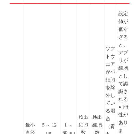
設定
値が
低す
ぎる
と、
ソフ
デブ
トウ
リが
エア
細胞
が小
とし
細胞
て認
を除
識さ
外し
れる
てい
可能
る場
性が
検出
検出
合
あり
最小
5 ～ 12
1 ～
細胞
細胞
（青
ま
直径
µm
60 µm
数
数