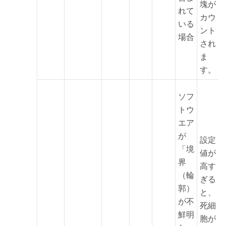
塊が
れて
カウ
いる
ント
場合
され
ま
す。
ソフ
トウ
エア
が
設定
「境
値が
界
高す
（輪
ぎる
郭）
と、
が不
死細
鮮明
胞が