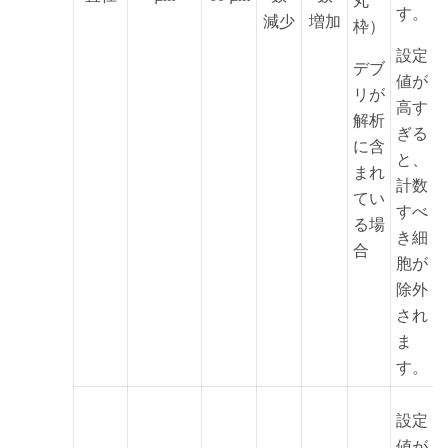
丸
す。
減少
増加
枠）
設定
デブ
値が
リが
高す
解析
ぎる
に含
と、
まれ
計数
てい
すべ
る場
き細
合
胞が
除外
され
ま
す。
設定
値が