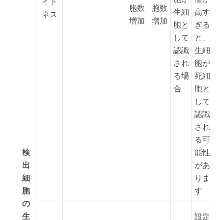
イト
胞数
胞数
生細
高す
ネス
増加
増加
胞と
ぎる
して
と、
認識
生細
され
胞が
る場
死細
合
胞と
して
認識
され
る可
検
能性
出
があ
細
りま
胞
す
の
生
設定