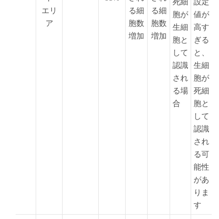
死細
設定
エリ
る細
る細
胞が
値が
ア
胞数
胞数
生細
高す
増加
増加
胞と
ぎる
して
と、
認識
生細
され
胞が
る場
死細
合
胞と
して
認識
され
る可
能性
があ
りま
す