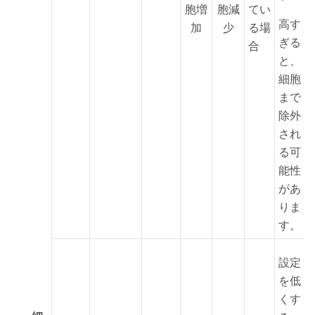
胞増
胞減
てい
高す
加
少
る場
ぎる
合
と、
細胞
まで
除外
され
る可
能性
があ
りま
す。
設定
を低
くす