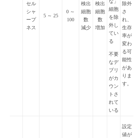
な」
セル
検出
検出
除外
細胞
シャ
0 ～
細胞
細胞
さ
5 ～ 25
を除
ープ
100
数
数
れ、
外し
ネス
減少
増加
生存
てい
率が
る
変わ
る可
不要
能性
なデ
があ
ブリ
りま
がカ
す。
ウン
トさ
れて
いる
設定
値が