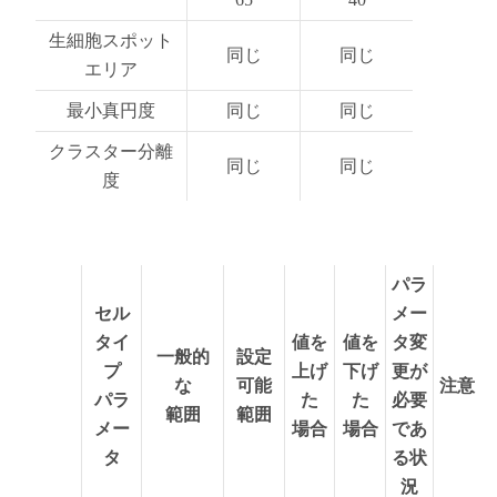
生細胞スポット
同じ
同じ
エリア
最小真円度
同じ
同じ
クラスター分離
同じ
同じ
度
パラ
セル
メー
タイ
値を
値を
タ変
一般的
設定
プ
上げ
下げ
更が
な
可能
注意
パラ
た
た
必要
範囲
範囲
メー
場合
場合
であ
タ
る状
況