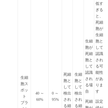
低す
ぎる
と、
死細
胞が
生細
生細
胞と
胞が
して
死細
認識
胞と
され
して
る可
認識
能性
死細
生細
生細
され
があ
胞と
胞と
胞ス
る場
りま
して
して
ポッ
合
す
40 ～
0 ～
検出
検出
ト
60%
95%
され
され
死細
設定
ブラ
る細
る細
胞が
値が