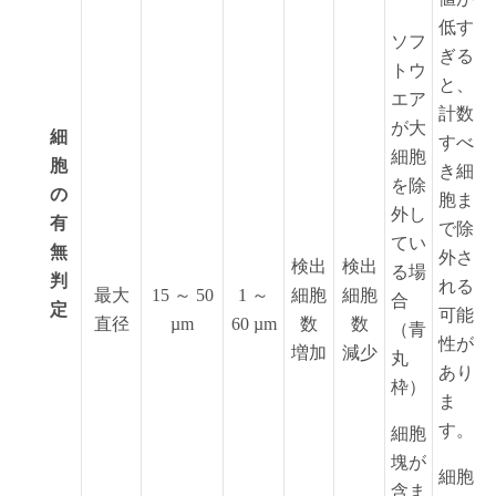
低す
ソフ
ぎる
トウ
と、
エア
計数
が大
細
すべ
細胞
胞
き細
を除
の
胞ま
外し
有
で除
てい
無
外さ
検出
検出
る場
判
れる
最大
15 ～ 50
1 ～
細胞
細胞
合
定
可能
直径
µm
60 µm
数
数
（青
性が
増加
減少
丸
あり
枠）
ま
す。
細胞
塊が
細胞
含ま