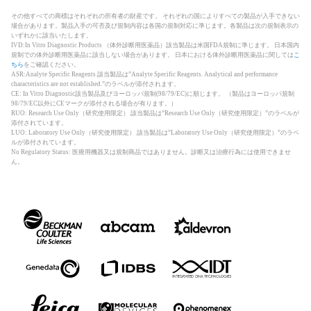
その他すべての商標はそれぞれの所有者の財産です。 それぞれの国によりすべての製品が入手できない
場合があります。製品入手の可否及び規制内容は各国の規制対応に準じます。各製品は次の規制表示の
いずれかに該当いたします。
IVD:In Vitro Diagnostic Products （体外診断用医薬品）該当製品は米国FDA規制に準じます。 日本国内
規制での体外診断用医薬品に該当しない場合があります。 日本における体外診断用医薬品に関しては
こ
ちら
をご確認ください。
ASR:Analyte Specific Reagents 該当製品は”Analyte Specific Reagents. Analytical and performance
characteristics are not established.”のラベルが添付されます。
CE: In Vitro Diagnostic該当製品及びヨーロッパ規制(98/79/EC)に順じます。 （製品はヨーロッパ規制
98/79/EC以外にCEマークが添付される場合が有ります。）
RUO: Research Use Only（研究使用限定） 該当製品は”Research Use Only（研究使用限定）”のラベルが
添付されています。
LUO: Laboratory Use Only（研究使用限定） 該当製品は”Laboratory Use Only（研究使用限定）”のラベ
ルが添付されています。
No Regulatory Status: 医療用機器又は規制商品ではありません。診断又は治療行為には使用できませ
ん。