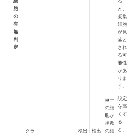
細
る
胞
と、
の
凝集
有
細胞
無
が見
判
落と
定
され
る可
能性
があ
りま
す。
設定
単一
を高
の細
くす
胞が
る
複数
と、
クラ
検出
検出
の細