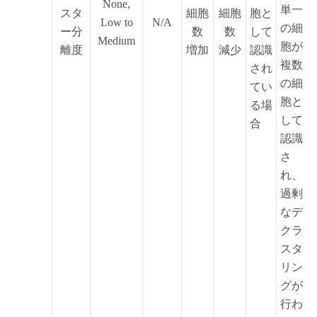
None,
単一
スタ
細胞
細胞
胞と
Low to
N/A
の細
ー分
数
数
して
Medium
胞が
離度
増加
減少
認識
複数
され
の細
てい
胞と
る場
して
合
認識
さ
れ、
過剰
なデ
クラ
スタ
リン
グが
行わ