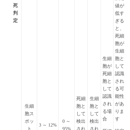
死
値が
判
低す
定
ぎる
と、
死細
胞が
生細
生細
胞と
胞が
して
死細
認識
胞と
され
して
る可
認識
能性
死細
生細
され
があ
生細
胞と
胞と
る場
りま
胞ス
して
して
合
す
ポッ
0 ～
検出
検出
3 ～ 12%
ト
95%
され
され