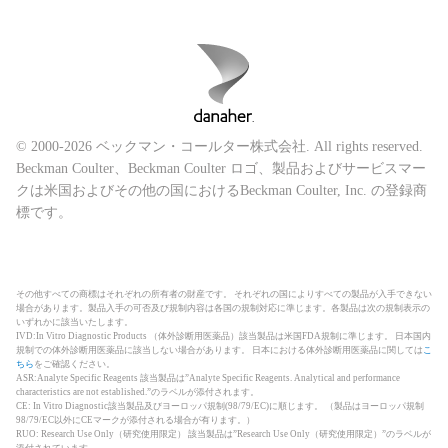
© 2000-2026 ベックマン・コールター株式会社. All rights reserved.
Beckman Coulter、Beckman Coulter ロゴ、製品およびサービスマー
クは米国およびその他の国におけるBeckman Coulter, Inc. の登録商
標です。
その他すべての商標はそれぞれの所有者の財産です。 それぞれの国によりすべての製品が入手できない
場合があります。製品入手の可否及び規制内容は各国の規制対応に準じます。各製品は次の規制表示の
いずれかに該当いたします。
IVD:In Vitro Diagnostic Products （体外診断用医薬品）該当製品は米国FDA規制に準じます。 日本国内
規制での体外診断用医薬品に該当しない場合があります。 日本における体外診断用医薬品に関しては
こ
ちら
をご確認ください。
ASR:Analyte Specific Reagents 該当製品は”Analyte Specific Reagents. Analytical and performance
characteristics are not established.”のラベルが添付されます。
CE: In Vitro Diagnostic該当製品及びヨーロッパ規制(98/79/EC)に順じます。 （製品はヨーロッパ規制
98/79/EC以外にCEマークが添付される場合が有ります。）
RUO: Research Use Only（研究使用限定） 該当製品は”Research Use Only（研究使用限定）”のラベルが