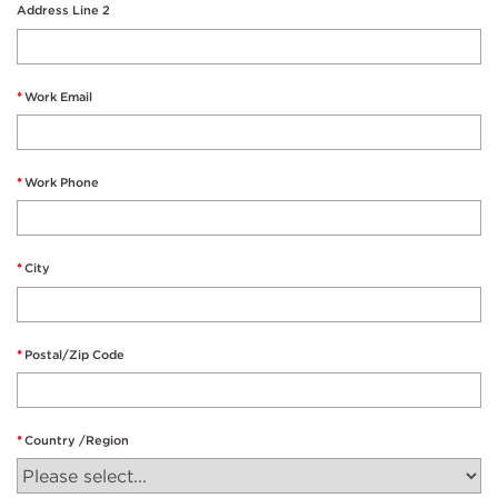
Address Line 2
Work Email
Work Phone
City
Postal/Zip Code
Country /Region