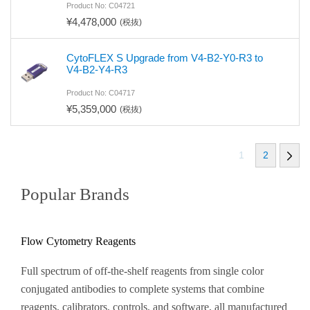
Product No: C04721
¥4,478,000
(税抜)
CytoFLEX S Upgrade from V4-B2-Y0-R3 to
V4-B2-Y4-R3
Product No: C04717
¥5,359,000
(税抜)
1
2
Popular Brands
Flow Cytometry Reagents
Full spectrum of off-the-shelf reagents from single color
conjugated antibodies to complete systems that combine
reagents, calibrators, controls, and software, all manufactured