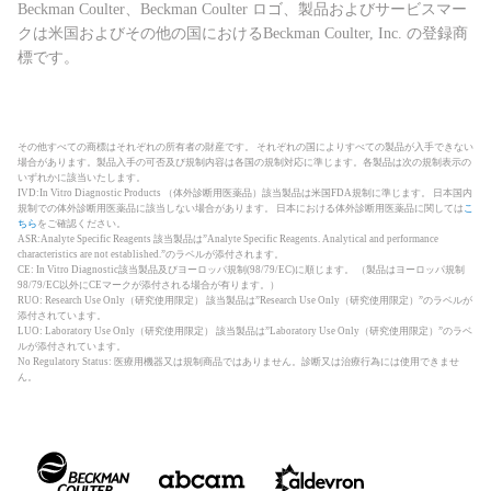
Beckman Coulter、Beckman Coulter ロゴ、製品およびサービスマー
クは米国およびその他の国におけるBeckman Coulter, Inc. の登録商
標です。
その他すべての商標はそれぞれの所有者の財産です。 それぞれの国によりすべての製品が入手できない
場合があります。製品入手の可否及び規制内容は各国の規制対応に準じます。各製品は次の規制表示の
いずれかに該当いたします。
IVD:In Vitro Diagnostic Products （体外診断用医薬品）該当製品は米国FDA規制に準じます。 日本国内
規制での体外診断用医薬品に該当しない場合があります。 日本における体外診断用医薬品に関しては
こ
ちら
をご確認ください。
ASR:Analyte Specific Reagents 該当製品は”Analyte Specific Reagents. Analytical and performance
characteristics are not established.”のラベルが添付されます。
CE: In Vitro Diagnostic該当製品及びヨーロッパ規制(98/79/EC)に順じます。 （製品はヨーロッパ規制
98/79/EC以外にCEマークが添付される場合が有ります。）
RUO: Research Use Only（研究使用限定） 該当製品は”Research Use Only（研究使用限定）”のラベルが
添付されています。
LUO: Laboratory Use Only（研究使用限定） 該当製品は”Laboratory Use Only（研究使用限定）”のラベ
ルが添付されています。
No Regulatory Status: 医療用機器又は規制商品ではありません。診断又は治療行為には使用できませ
ん。