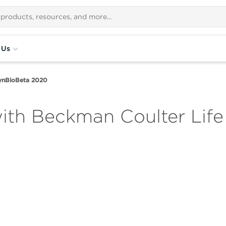
 Us
ynBioBeta 2020
th Beckman Coulter Life