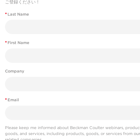
ご登録ください！
*
Last Name
*
First Name
Company
*
Email
Please keep me informed about Beckman Coulter webinars, product
goods, and services, including products, goods, or services from ou
related companies.