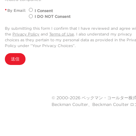
*
By Email:
I Consent
I DO NOT Consent
By submitting this form I confirm that I have reviewed and agree w
the
Privacy Policy
and
Terms of Use
. I also understand my privacy
choices as they pertain to my personal data as provided in the Priv
Policy under “Your Privacy Choices”.
送信
© 2000-2026 ベックマン・コールター株式会社. A
Beckman Coulter、Beckman Cou