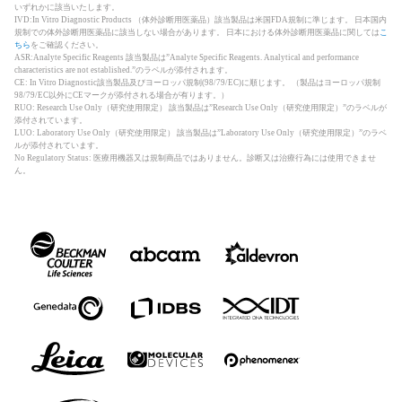
いずれかに該当いたします。
IVD:In Vitro Diagnostic Products （体外診断用医薬品）該当製品は米国FDA規制に準じます。 日本国内
規制での体外診断用医薬品に該当しない場合があります。 日本における体外診断用医薬品に関しては
こ
ちら
をご確認ください。
ASR:Analyte Specific Reagents 該当製品は”Analyte Specific Reagents. Analytical and performance
characteristics are not established.”のラベルが添付されます。
CE: In Vitro Diagnostic該当製品及びヨーロッパ規制(98/79/EC)に順じます。 （製品はヨーロッパ規制
98/79/EC以外にCEマークが添付される場合が有ります。）
RUO: Research Use Only（研究使用限定） 該当製品は”Research Use Only（研究使用限定）”のラベルが
添付されています。
LUO: Laboratory Use Only（研究使用限定） 該当製品は”Laboratory Use Only（研究使用限定）”のラベ
ルが添付されています。
No Regulatory Status: 医療用機器又は規制商品ではありません。診断又は治療行為には使用できませ
ん。