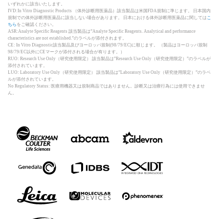
いずれかに該当いたします。
IVD:In Vitro Diagnostic Products （体外診断用医薬品）該当製品は米国FDA規制に準じます。 日本国内
規制での体外診断用医薬品に該当しない場合があります。 日本における体外診断用医薬品に関しては
こ
ちら
をご確認ください。
ASR:Analyte Specific Reagents 該当製品は”Analyte Specific Reagents. Analytical and performance
characteristics are not established.”のラベルが添付されます。
CE: In Vitro Diagnostic該当製品及びヨーロッパ規制(98/79/EC)に順じます。 （製品はヨーロッパ規制
98/79/EC以外にCEマークが添付される場合が有ります。）
RUO: Research Use Only（研究使用限定） 該当製品は”Research Use Only（研究使用限定）”のラベルが
添付されています。
LUO: Laboratory Use Only（研究使用限定） 該当製品は”Laboratory Use Only（研究使用限定）”のラベ
ルが添付されています。
No Regulatory Status: 医療用機器又は規制商品ではありません。診断又は治療行為には使用できませ
ん。