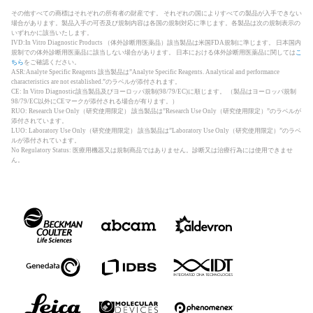
その他すべての商標はそれぞれの所有者の財産です。 それぞれの国によりすべての製品が入手できない
場合があります。製品入手の可否及び規制内容は各国の規制対応に準じます。各製品は次の規制表示の
いずれかに該当いたします。
IVD:In Vitro Diagnostic Products （体外診断用医薬品）該当製品は米国FDA規制に準じます。 日本国内
規制での体外診断用医薬品に該当しない場合があります。 日本における体外診断用医薬品に関しては
こ
ちら
をご確認ください。
ASR:Analyte Specific Reagents 該当製品は”Analyte Specific Reagents. Analytical and performance
characteristics are not established.”のラベルが添付されます。
CE: In Vitro Diagnostic該当製品及びヨーロッパ規制(98/79/EC)に順じます。 （製品はヨーロッパ規制
98/79/EC以外にCEマークが添付される場合が有ります。）
RUO: Research Use Only（研究使用限定） 該当製品は”Research Use Only（研究使用限定）”のラベルが
添付されています。
LUO: Laboratory Use Only（研究使用限定） 該当製品は”Laboratory Use Only（研究使用限定）”のラベ
ルが添付されています。
No Regulatory Status: 医療用機器又は規制商品ではありません。診断又は治療行為には使用できませ
ん。