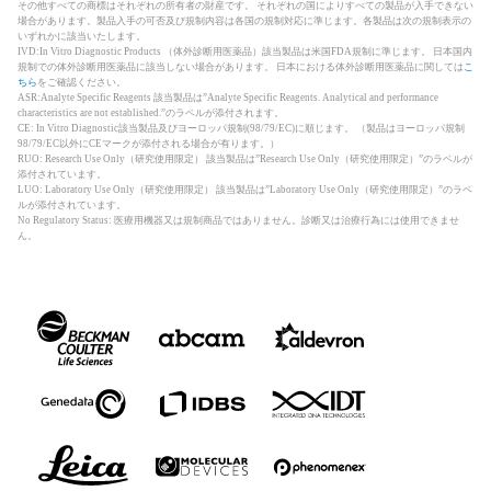
その他すべての商標はそれぞれの所有者の財産です。 それぞれの国によりすべての製品が入手できない
場合があります。製品入手の可否及び規制内容は各国の規制対応に準じます。各製品は次の規制表示の
いずれかに該当いたします。
IVD:In Vitro Diagnostic Products （体外診断用医薬品）該当製品は米国FDA規制に準じます。 日本国内
規制での体外診断用医薬品に該当しない場合があります。 日本における体外診断用医薬品に関しては
こ
ちら
をご確認ください。
ASR:Analyte Specific Reagents 該当製品は”Analyte Specific Reagents. Analytical and performance
characteristics are not established.”のラベルが添付されます。
CE: In Vitro Diagnostic該当製品及びヨーロッパ規制(98/79/EC)に順じます。 （製品はヨーロッパ規制
98/79/EC以外にCEマークが添付される場合が有ります。）
RUO: Research Use Only（研究使用限定） 該当製品は”Research Use Only（研究使用限定）”のラベルが
添付されています。
LUO: Laboratory Use Only（研究使用限定） 該当製品は”Laboratory Use Only（研究使用限定）”のラベ
ルが添付されています。
No Regulatory Status: 医療用機器又は規制商品ではありません。診断又は治療行為には使用できませ
ん。