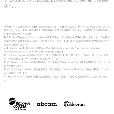
クは米国およびその他の国におけるBeckman Coulter, Inc. の登録商
標です。
その他すべての商標はそれぞれの所有者の財産です。 それぞれの国によりすべての製品が入手できない
場合があります。製品入手の可否及び規制内容は各国の規制対応に準じます。各製品は次の規制表示の
いずれかに該当いたします。
IVD:In Vitro Diagnostic Products （体外診断用医薬品）該当製品は米国FDA規制に準じます。 日本国内
規制での体外診断用医薬品に該当しない場合があります。 日本における体外診断用医薬品に関しては
こ
ちら
をご確認ください。
ASR:Analyte Specific Reagents 該当製品は”Analyte Specific Reagents. Analytical and performance
characteristics are not established.”のラベルが添付されます。
CE: In Vitro Diagnostic該当製品及びヨーロッパ規制(98/79/EC)に順じます。 （製品はヨーロッパ規制
98/79/EC以外にCEマークが添付される場合が有ります。）
RUO: Research Use Only（研究使用限定） 該当製品は”Research Use Only（研究使用限定）”のラベルが
添付されています。
LUO: Laboratory Use Only（研究使用限定） 該当製品は”Laboratory Use Only（研究使用限定）”のラベ
ルが添付されています。
No Regulatory Status: 医療用機器又は規制商品ではありません。診断又は治療行為には使用できませ
ん。